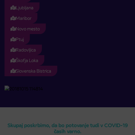
Ljubljana
Maribor
Novo mesto
Ptuj
Radovljica
Škofja Loka
Slovenska Bistrica
Skupaj poskrbimo, da bo potovanje tudi v COVID-19
časih varno.