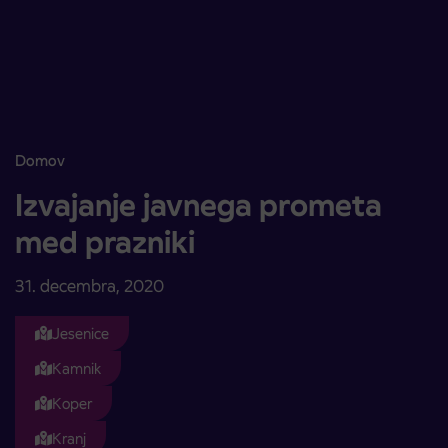
Skoči na vsebino
Domov
Izvajanje javnega prometa med prazniki
Izvajanje javnega prometa
med prazniki
31. decembra, 2020
Jesenice
Kamnik
Koper
Kranj