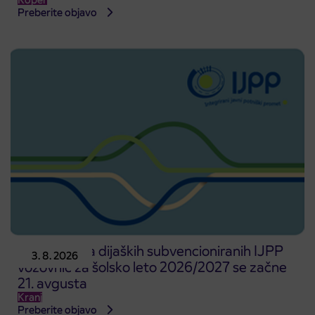
Preberite objavo
Predprodaja dijaških subvencioniranih IJPP
3. 8. 2026
vozovnic za šolsko leto 2026/2027 se začne
21. avgusta
Kranj
Preberite objavo