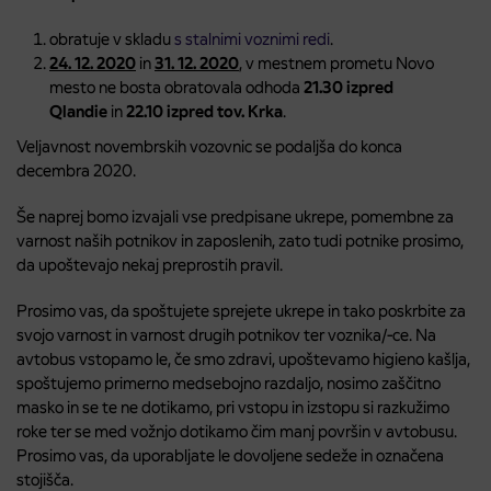
obratuje v skladu
s stalnimi voznimi redi
.
24. 12. 2020
in
31. 12. 2020
, v mestnem prometu Novo
mesto ne bosta obratovala odhoda
21.30 izpred
Qlandie
in
22.10 izpred tov. Krka
.
Veljavnost novembrskih vozovnic se podaljša do konca
decembra 2020.
Še naprej bomo izvajali vse predpisane ukrepe, pomembne za
varnost naših potnikov in zaposlenih, zato tudi potnike prosimo,
da upoštevajo nekaj preprostih pravil.
Prosimo vas, da spoštujete sprejete ukrepe in tako poskrbite za
svojo varnost in varnost drugih potnikov ter voznika/-ce. Na
avtobus vstopamo le, če smo zdravi, upoštevamo higieno kašlja,
spoštujemo primerno medsebojno razdaljo, nosimo zaščitno
masko in se te ne dotikamo, pri vstopu in izstopu si razkužimo
roke ter se med vožnjo dotikamo čim manj površin v avtobusu.
Prosimo vas, da uporabljate le dovoljene sedeže in označena
stojišča.