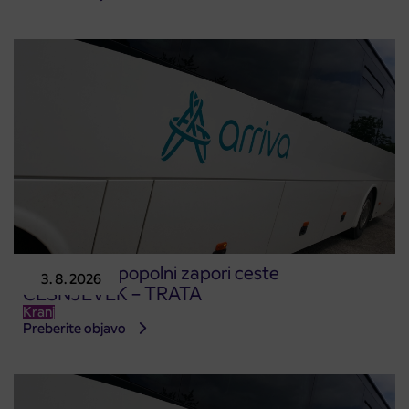
Obvestilo o popolni zapori ceste
3. 8. 2026
ČEŠNJEVEK – TRATA
Kranj
Preberite objavo