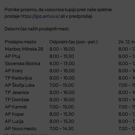
Potnike prosimo, da vozovnice kupijo prek naše spletne
prodaje
https://ijpp.arriva.si/
ali v predprodaji.
Delovni čas naših prodajnih mest:
Prodajno mesto
Odpiralni čas (pon. -pet.)
24. 12. i
Maribor, Mlinska 28
8.00 – 16.00
8.00 – 
AP Ptuj
8.00 – 15.30
8.00 – 
Slovenska Bistrica
6.00 – 13.00
8.00 – 
AP Kranj
8.00 – 16.00
8.00 – 
TP Radovljica
8.00 – 16.00
8.00 – 
AP Škofja Loka
7.00 – 15.00
7.00 – 1
TP Jesenice
8.00 – 16.00
8.00 – 
TP Domžale
8.00 – 16.00
8.00 – 
AP Kamnik
7.00 – 15.00
7.00 – 1
AP Koper
8.00 – 15.30
8.00 – 
AP Lucija
8.00 – 15.30
8.00 – 
AP Novo mesto
7.00 – 14.30
7.00 – 1