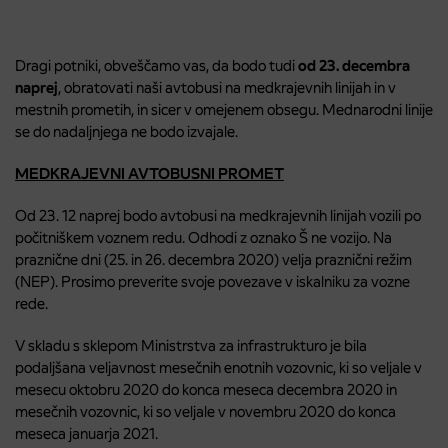
Dragi potniki, obveščamo vas, da bodo tudi
od 23. decembra
naprej
, obratovati naši avtobusi na medkrajevnih linijah in v
mestnih prometih, in sicer v omejenem obsegu. Mednarodni linije
se do nadaljnjega ne bodo izvajale.
MEDKRAJEVNI AVTOBUSNI PROMET
Od 23. 12 naprej bodo avtobusi na medkrajevnih linijah vozili po
počitniškem voznem redu. Odhodi z oznako Š ne vozijo. Na
praznične dni (25. in 26. decembra 2020) velja praznični režim
(NEP). Prosimo preverite svoje povezave v iskalniku za vozne
rede.
V skladu s sklepom Ministrstva za infrastrukturo je bila
podaljšana veljavnost mesečnih enotnih vozovnic, ki so veljale v
mesecu oktobru 2020 do konca meseca decembra 2020 in
mesečnih vozovnic, ki so veljale v novembru 2020 do konca
meseca januarja 2021.