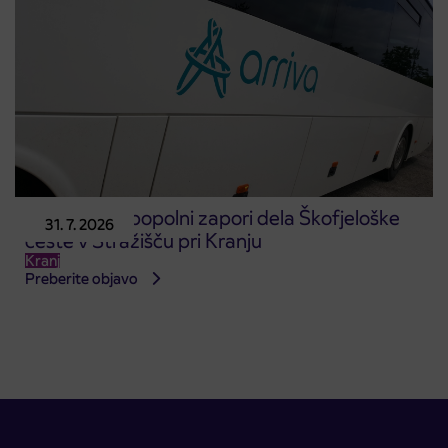
Obvestilo o popolni zapori dela Škofjeloške
31. 7. 2026
ceste v Stražišču pri Kranju
Kranj
Preberite objavo