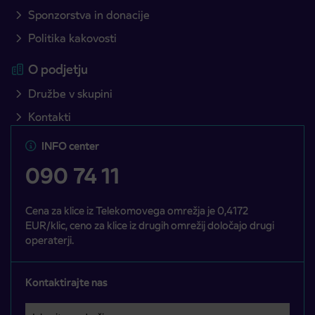
Sponzorstva in donacije
Politika kakovosti
O podjetju
Družbe v skupini
Kontakti
INFO center
090 74 11
Cena za klice iz Telekomovega omrežja je 0,4172
EUR/klic, ceno za klice iz drugih omrežij določajo drugi
operaterji.
Kontaktirajte nas
Izberite področje
Področje je obvezno izbrati.