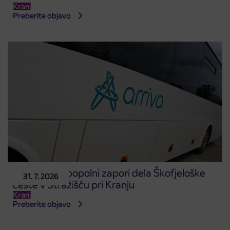
Kranj
Preberite objavo
Obvestilo o popolni zapori dela Škofjeloške
31. 7. 2026
ceste v Stražišču pri Kranju
Kranj
Preberite objavo