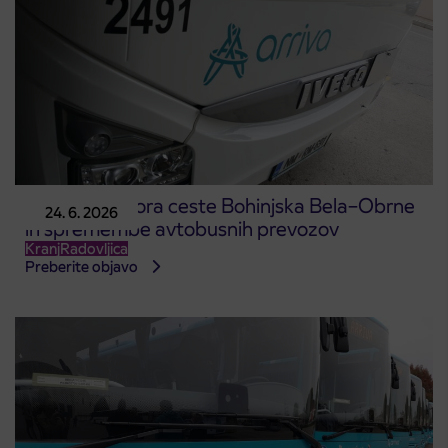
Popolna zapora ceste Bohinjska Bela–Obrne
24. 6. 2026
in spremembe avtobusnih prevozov
Kranj
Radovljica
Preberite objavo