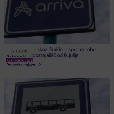
Zapora ceste skozi Naklo in spremembe
6. 7. 2026
avtobusnih postajališč od 6. julija
Kranj
Radovljica
Preberite objavo