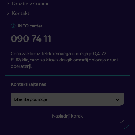
Družbe v skupini
Kontakti
INFO center
090 74 11
Cena za klice iz Telekomovega omrežja je 0,4172
EUR/klic, ceno za klice iz drugih omrežij določajo drugi
operaterji.
Kontaktirajte nas
Izberite področje
Področje je obvezno izbrati.
Naslednji korak