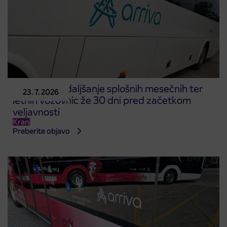
Nakup in podaljšanje splošnih mesečnih ter
23. 7. 2026
letnih vozovnic že 30 dni pred začetkom
veljavnosti
Kranj
Preberite objavo