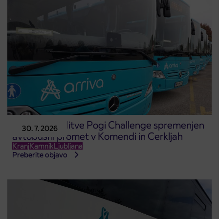
Zaradi prireditve Pogi Challenge spremenjen
30. 7. 2026
avtobusni promet v Komendi in Cerkljah
Kranj
Kamnik
Ljubljana
Preberite objavo