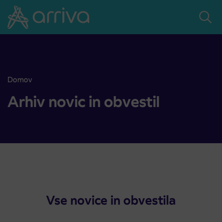
Skoči na vsebino
Domov
Prodajno mesto na AP Sežana 4. 8. 2026 zaprto
Arhiv novic in obvestil
Vse novice in obvestila