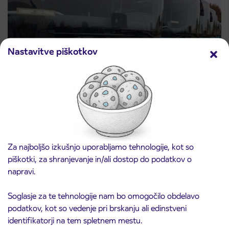
Nastavitve piškotkov
Zaradi zapore ceste spremembe avtobusnih
2. 7. 2026
linij pri Bohinjski Beli
Kranj
Jesenice
Ljubljana
Radovljica
Preberite objavo
Za najboljšo izkušnjo uporabljamo tehnologije, kot so
piškotki, za shranjevanje in/ali dostop do podatkov o
napravi.
Soglasje za te tehnologije nam bo omogočilo obdelavo
podatkov, kot so vedenje pri brskanju ali edinstveni
identifikatorji na tem spletnem mestu.