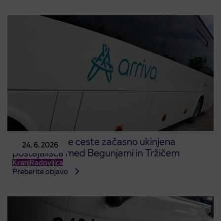
Zaradi zapore ceste začasno ukinjena
24. 6. 2026
postajališča med Begunjami in Tržičem
Kranj
Radovljica
Preberite objavo