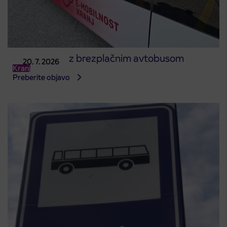
Na Kranfest z brezplačnim avtobusom
20. 7. 2026
Kranj
Preberite objavo