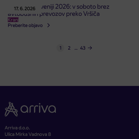
Dirka po Sloveniji 2026: v soboto brez
17. 6. 2026
avtobusnih prevozov preko Vršiča
Kranj
Preberite objavo
1
2
…
43
Arriva d.o.o.
Ulica Mirka Vadnova 8