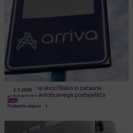
Zapora ceste skozi Naklo in začasna
2. 7. 2026
prestavitev avtobusnega postajališča
Kranj
Preberite objavo