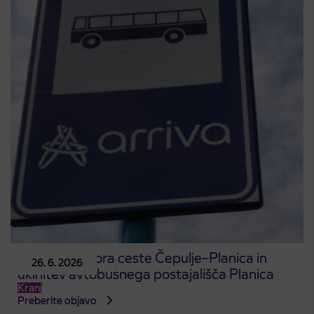
Popolna zapora ceste Čepulje–Planica in
26. 6. 2026
ukinitev avtobusnega postajališča Planica
Kranj
Preberite objavo