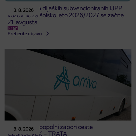
Predprodaja dijaških subvencioniranih IJPP
3. 8. 2026
vozovnic za šolsko leto 2026/2027 se začne
21. avgusta
Kranj
Preberite objavo
Obvestilo o popolni zapori ceste
3. 8. 2026
ČEŠNJEVEK – TRATA