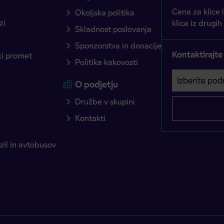
Cena za klice 
Okoljska politika
zi
klice iz drugih
Skladnost poslovanja
Sponzorstva in donacije
Kontaktirajte
ški promet
Politika kakovosti
Izberite podro
Področje je o
O podjetju
Družbe v skupini
Kontakti
il in avtobusov