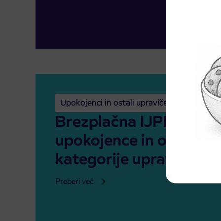
Upokojenci in ostali upravičenci
Brezplačna IJPP vozov
upokojence in ostale
kategorije upravičence
Preberi več