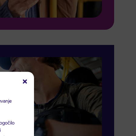
evanje
ogočilo
i