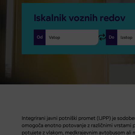
Iskalnik voznih redov
Od
Do
Integrirani javni potniški promet (IJPP) je sodobe
omogoča enotno potovanje z različnimi vrstami pre
potujete z vlakom, medkrajevnim avtobusom ali