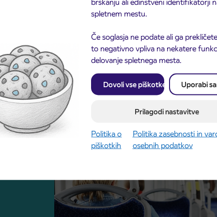
brskanju ali edinstveni identifikatorji
spletnem mestu.
Če soglasja ne podate ali ga prekličete
to negativno vpliva na nekatere funkci
delovanje spletnega mesta.
Dovoli vse piškotke
Uporabi s
Prilagodi nastavitve
nica za
Politika o
Politika zasebnosti in va
piškotkih
osebnih podatkov
v