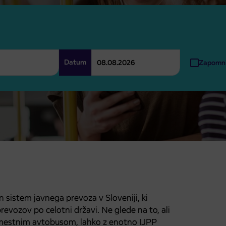
Datum
Zapomni 
n sistem javnega prevoza v Sloveniji, ki
vozov po celotni državi. Ne glede na to, ali
 mestnim avtobusom, lahko z enotno IJPP