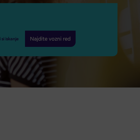
Najdite vozni red
si iskanje