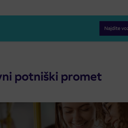
Najdite vo
vni potniški promet