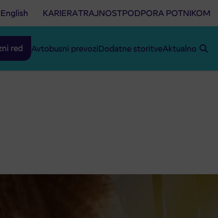
English
KARIERA
TRAJNOST
PODPORA POTNIKOM
zni red
Avtobusni prevozi
Dodatne storitve
Aktualno