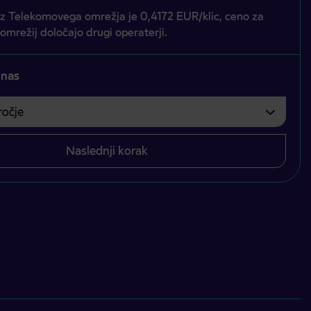
iz Telekomovega omrežja je 0,4172 EUR/klic, ceno za
 omrežij določajo drugi operaterji.
 nas
čje
bvezno izbrati.
Naslednji korak