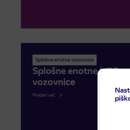
Splošne enotne vozovnice
Splošne enotne IJPP
vozovnice
Nast
Preberi več
pišk