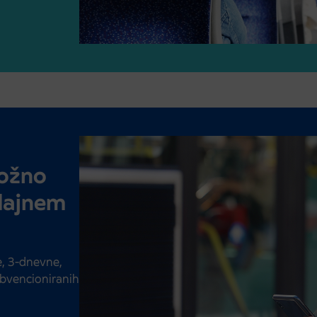
možno
odajnem
, 3-dnevne,
ubvencioniranih