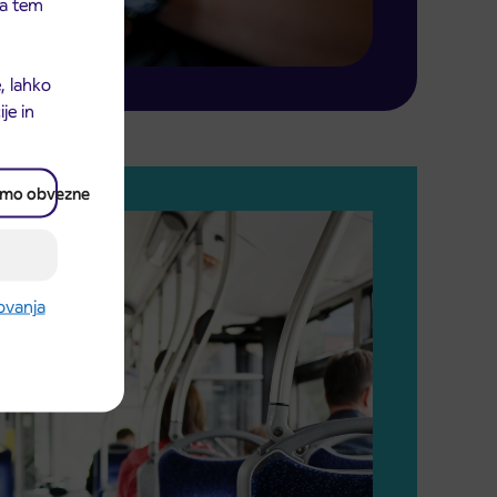
 na tem
, lahko
je in
amo obvezne
rovanja