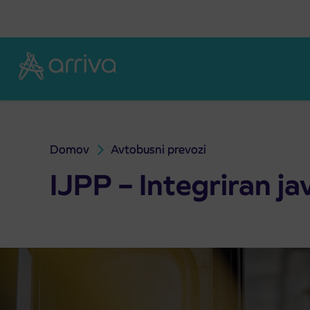
Skoči na vsebino
Domov
Avtobusni prevozi
IJPP – Integriran javni potniški promet
IJPP – Integriran ja