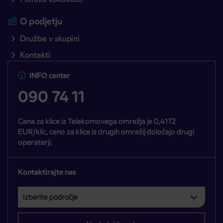
O podjetju
Družbe v skupini
Kontakti
INFO center
090 74 11
Cena za klice iz Telekomovega omrežja je 0,4172
EUR/klic, ceno za klice iz drugih omrežij določajo drugi
operaterji.
Kontaktirajte nas
Izberite področje
Področje je obvezno izbrati.