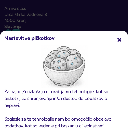
Arriva d.o.o.
Ulica Mirka Vadnova 8
4000 Kranj
Slovenija
Nastavitve piškotkov
Načrtujte pot
Avtobusni prevozi
Linijski avtobusni prevozi
Mestni avtobusni prevozi
Mednarodni avtobusni prevozi
Za najboljšo izkušnjo uporabljamo tehnologije, kot so
Najem avtobusa
piškotki, za shranjevanje in/ali dostop do podatkov o
napravi.
IJPP – Integriran javni potniški promet
Prodajna mesta
Soglasje za te tehnologije nam bo omogočilo obdelavo
Ceniki
podatkov, kot so vedenje pri brskanju ali edinstveni