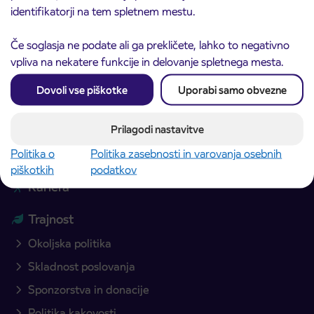
identifikatorji na tem spletnem mestu.
Dodatne storitve
Če soglasja ne podate ali ga prekličete, lahko to negativno
Izleti in potovanja
vpliva na nekatere funkcije in delovanje spletnega mesta.
Vzdrževanje gospodarskih vozil in avtobusov
Dovoli vse piškotke
Uporabi samo obvezne
Oglaševanje na avtobusih
Podpora potnikom
Prilagodi nastavitve
Politika o
Politika zasebnosti in varovanja osebnih
Aktualno
piškotkih
podatkov
Kariera
Trajnost
Okoljska politika
Skladnost poslovanja
Sponzorstva in donacije
Politika kakovosti