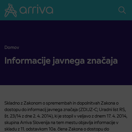
Skoči na vsebino
Domov
Informacije javnega značaja
Informacije javnega značaja
Skladno z Zakonom o spremembah in dopolnitvah Zakona o
dostopu do informacij javnega značaja (ZDIJZ-C; Uradni list RS,
št. 23/14 z dne 2. 4. 2014), ki je stopil v veljavo z dnem 17. 4. 2014,
skupina Arriva Slovenija na tem mestu objavlja informacije v
skladu z 11. odstavkom 10a. člena Zakona o dostopu do