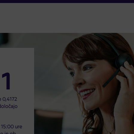
1
e 0,4172
 določajo
 15:00 ure
o in ob