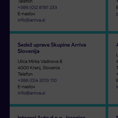
Telefon
+386 (0)2 8181 233
E-naslov
info@arriva.si
Sedež uprave Skupine Arriva
Slovenija
Ulica Mirka Vadnova 8
4000 Kranj, Slovenia
Telefon
+386 (0)4 2013 110
E-naslov
i
info@arriva.si
Integral Avto d.o.o. Jesenice