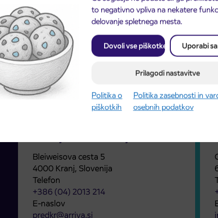
to negativno vpliva na nekatere funkci
Prodajno mesto Kamnik
delovanje spletnega mesta.
Maistrova ulica 18
1241 Kamnik, Slovenija
Dovoli vse piškotke
Uporabi s
Telefon
+ 386 (0)1 8309 414
Prilagodi nastavitve
E-naslov
info@arriva.si
i
Politika o
Politika zasebnosti in va
piškotkih
osebnih podatkov
Prodajno mesto Kranj
Bleiweisova cesta 5
4000 Kranj, Slovenija
Telefon
+386 (04) 2013 214
E-naslov
predkr@arriva.si
i