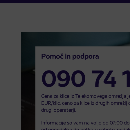
Pomoč in podpora
090 74 1
Cena za klice iz Telekomovega omrežja j
EUR/klic, ceno za klice iz drugih omrežij
drugi operaterji.
Informacije so vam na voljo od 07:00 do
od ponedeljka do petka, v soboto, nedelj