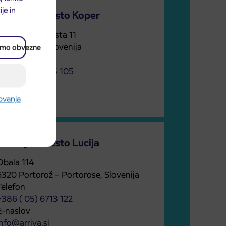
je in
Prodajno mesto Koper
Kolodvorska cesta 11
6000 Koper, Slovenija
amo obvezne
Telefon
+386 (05) 6625 105
E-naslov
nfo@arriva.si
rovanja
Prodajno mesto Lucija
Obala 114
6320 Portorož – Portorose, Slovenija
Telefon
+386 ( 05) 6713 122
E-naslov
nfo@arriva.si