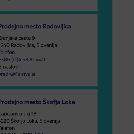
Prodajno mesto Radovljica
Kranjska cesta 9
4240 Radovljica, Slovenija
Telefon
+386 (0)4 5320 440
E-naslov
predra@arriva.si
Prodajno mesto Škofja Loka
Kapucinski trg 13
4220 Škofja Loka, Slovenija
Telefon