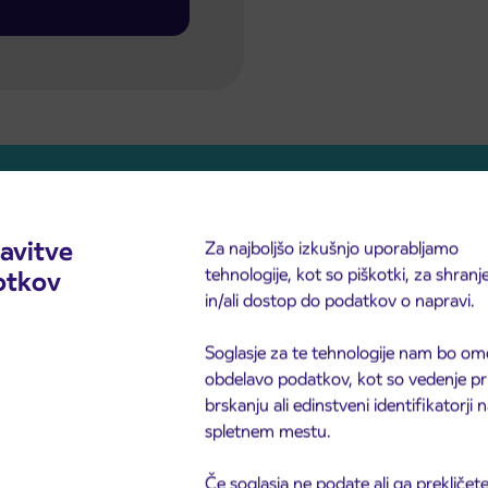
Prodajno mesto Domžale
avitve
Za najboljšo izkušnjo uporabljamo
tehnologije, kot so piškotki, za shranj
otkov
Ljubljanska cesta 82
in/ali dostop do podatkov o napravi.
1230 Domžale, Slovenija
Telefon
Soglasje za te tehnologije nam bo om
+386 (0)1 72 98 080
obdelavo podatkov, kot so vedenje pr
E-naslov
brskanju ali edinstveni identifikatorji
info@arriva.si
spletnem mestu.
Če soglasja ne podate ali ga prekličete