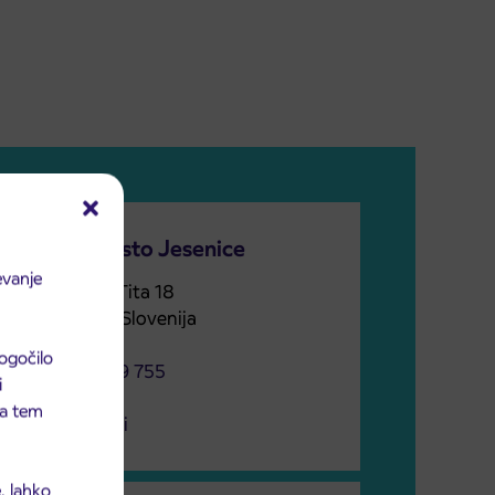
Prodajno mesto Jesenice
evanje
Cesta maršala Tita 18
4270 Jesenice, Slovenija
Telefon
ogočilo
+386 (04) 5809 755
i
E-naslov:
 na tem
predje@arriva.si
, lahko