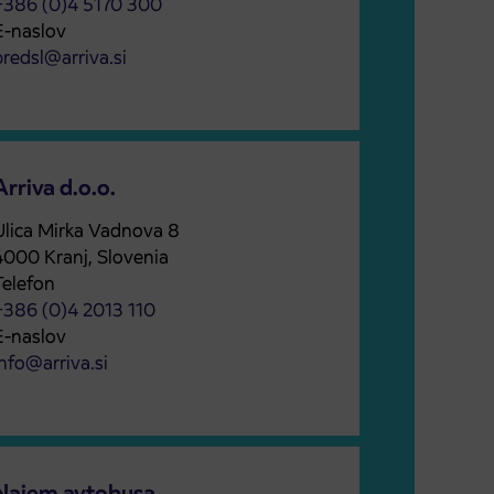
+386 (0)4 5170 300
E-naslov
predsl@arriva.si
Arriva d.o.o.
Ulica Mirka Vadnova 8
4000 Kranj, Slovenia
Telefon
+386 (0)4 2013 110
E-naslov
nfo@arriva.si
Najem avtobusa