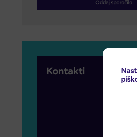
Kontakti
Nast
pišk