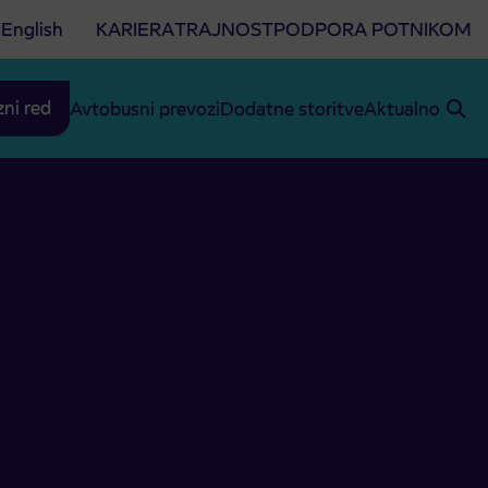
English
KARIERA
TRAJNOST
PODPORA POTNIKOM
zni red
Avtobusni prevozi
Dodatne storitve
Aktualno