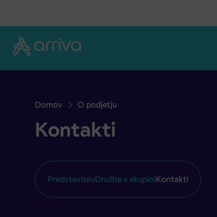
Skoči na vsebino
Domov
O podjetju
Kontakti
Kontakti
Predstavitev
Družbe v skupini
Kontakti