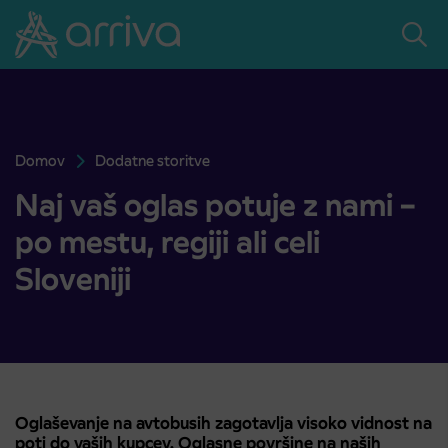
Skoči na vsebino
Domov
Dodatne storitve
Oglaševanje na avtobusih
Oglaševanje na avtobusih
Naj vaš oglas potuje z nami –
po mestu, regiji ali celi
Sloveniji
Oglaševanje na avtobusih zagotavlja visoko vidnost na
poti do vaših kupcev. Oglasne površine na naših