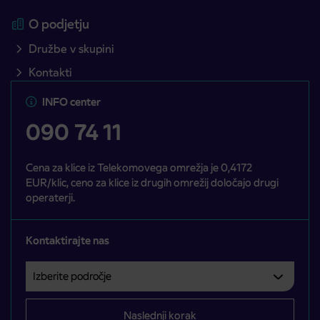
O podjetju
Družbe v skupini
Kontakti
INFO center
090 74 11
Cena za klice iz Telekomovega omrežja je 0,4172
EUR/klic, ceno za klice iz drugih omrežij določajo drugi
operaterji.
Kontaktirajte nas
Izberite področje
Področje je obvezno izbrati.
Naslednji korak