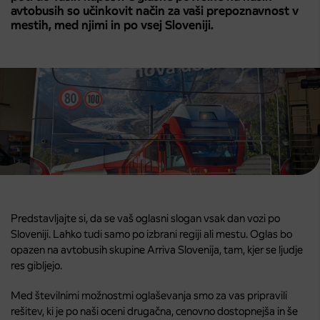
avtobusih so učinkovit način za vaši prepoznavnost v
mestih, med njimi in po vsej Sloveniji.
Predstavljajte si, da se vaš oglasni slogan vsak dan vozi po
Sloveniji. Lahko tudi samo po izbrani regiji ali mestu. Oglas bo
opazen na avtobusih skupine Arriva Slovenija, tam, kjer se ljudje
res gibljejo.
Med številnimi možnostmi oglaševanja smo za vas pripravili
rešitev, ki je po naši oceni drugačna, cenovno dostopnejša in še