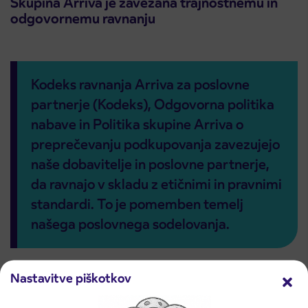
Skupina Arriva je zavezana trajnostnemu in
odgovornemu ravnanju
Kodeks ravnanja Arriva za poslovne
partnerje (Kodeks), Odgovorna politika
nabave in Politika skupine Arriva o
preprečevanju podkupovanja zavezujejo
naše dobavitelje in poslovne partnerje,
da ravnajo v skladu z etičnimi in pravnimi
standardi. To je pomemben temelj
našega poslovnega sodelovanja.
Nastavitve piškotkov
Kodeks, Odgovorna politika nabave in Politika skupine Arriva o
preprečevanju podkupovanja jasno določajo pričakovanja Arrive: