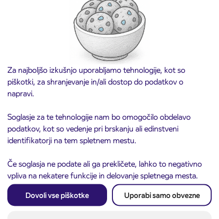
dobavitelji in poslovni partnerji se strinjajo, da bodo ravnali
skladno z zahtevami vseh dokumentov. Arrivi to predstavlja
pomemben prispevek k trajnostnemu ravnanju v dobavni verigi.
Kodeks, Odgovorna politika nabave in Politika skupine Arriva o
preprečevanju podkupovanja temeljijo – poleg drugega – na
Za najboljšo izkušnjo uporabljamo tehnologije, kot so
načelih Svetovnega dogovora ZN. Ista načela smo si zastavili v
piškotki, za shranjevanje in/ali dostop do podatkov o
Kodeksu ravnanja, ki velja za naše vodje in zaposlene. Le-ta velja
napravi.
po vsem svetu, v vseh podjetjih in za vse posameznike, pri
katerih naročamo blago ali storitve.
Soglasje za te tehnologije nam bo omogočilo obdelavo
Kodeks ravnanja Arrive za poslovne partnerje
podatkov, kot so vedenje pri brskanju ali edinstveni
identifikatorji na tem spletnem mestu.
Politika skupine Arriva o preprečevanju podkupovanja
Politika o človekovih pravicah, sodobnem suženjstvu in
Če soglasja ne podate ali ga prekličete, lahko to negativno
trgovini z ljudmi
vpliva na nekatere funkcije in delovanje spletnega mesta.
Dovoli vse piškotke
Uporabi samo obvezne
Sistem posredovanja zaupnih