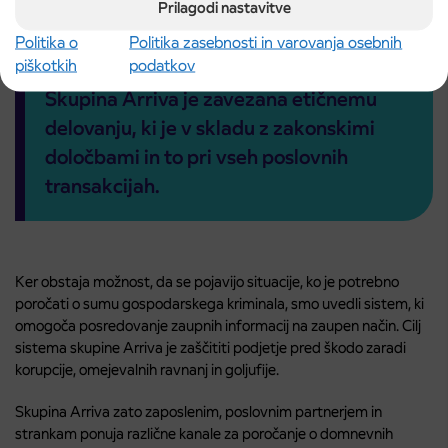
informacij
Prilagodi nastavitve
Politika o
Politika zasebnosti in varovanja osebnih
piškotkih
podatkov
Skupina Arriva je zavezana etičnemu
delovanju, ki je v skladu z zakonskimi
določbami in to pri vseh poslovnih
transakcijah.
Ker obstaja možnost, da se pojavijo situacije, ko je potrebno
poročati o sumu gospodarskega kriminala, smo uvedli sistem, ki
omogoča posredovanje zaupnih informacij na zaupen način. Cilj
sistema skupine Arriva je zaščititi podjetje pred škodo zaradi
korupcije, omejevalnih ravnanj in goljufije.
Skupina Arriva zato zaposlenim, poslovnim partnerjem in
strankam ponuja različne kanale za poročanje o domnevnih