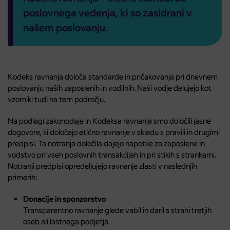
poslovnega vedenja, ki so zasidrani v
našem poslovanju.
Kodeks ravnanja določa standarde in pričakovanja pri dnevnem
poslovanju naših zaposlenih in vodilnih. Naši vodje delujejo kot
vzorniki tudi na tem področju.
Na podlagi zakonodaje in Kodeksa ravnanja smo določili jasne
dogovore, ki določajo etično ravnanje v skladu s pravili in drugimi
predpisi. Ta notranja določila dajejo napotke za zaposlene in
vodstvo pri vseh poslovnih transakcijah in pri stikih s strankami.
Notranji predpisi opredeljujejo ravnanje zlasti v naslednjih
primerih:
Donacije in sponzorstvo
Transparentno ravnanje glede vabil in daril s strani tretjih
oseb ali lastnega podjetja