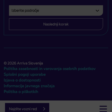
Izberite področje
Področje je obvezno izbrati.
Naslednji korak
© 2026 Arriva Slovenija
Politika zasebnosti in varovanja osebnih podatkov
Splošni pogoji uporabe
Izjava o dostopnosti
Informacije javnega značaja
Politika o piškotkih
Avtorji:
Emigma
Najdite vozni red