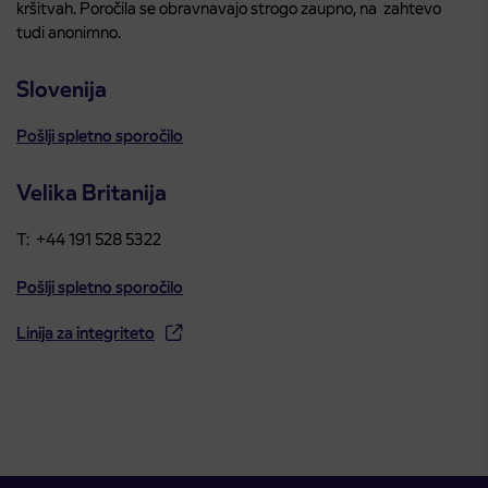
kršitvah. Poročila se obravnavajo strogo zaupno, na zahtevo
tudi anonimno.
Slovenija
Pošlji spletno sporočilo
Velika Britanija
T: +44 191 528 5322
Pošlji spletno sporočilo
Linija za integriteto