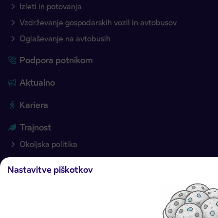
Izleti in potovanja
Vzdrževanje gospodarskih vozil in avtobusov
Oglaševanje na avtobusih
Podpora potnikom
Aktualno
Kariera
Trajnost
Okoljska politika
Skladnost poslovanja
Nastavitve piškotkov
Sponzorstva in donacije
Politika kakovosti
O podjetju