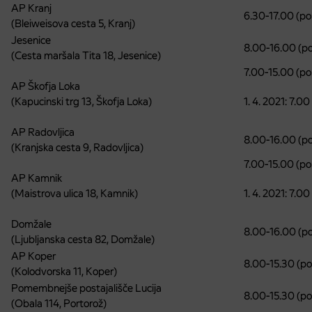
AP Kranj
6.30-17.00 (pon
(Bleiweisova cesta 5, Kranj)
Jesenice
8.00-16.00 (pon
(Cesta maršala Tita 18, Jesenice)
7.00-15.00 (pon
AP Škofja Loka
(Kapucinski trg 13, Škofja Loka)
1. 4. 2021: 7.00
AP Radovljica
8.00-16.00 (po
(Kranjska cesta 9, Radovljica)
7.00-15.00 (pon
AP Kamnik
(Maistrova ulica 18, Kamnik)
1. 4. 2021: 7.00
Domžale
8.00-16.00 (pon
(Ljubljanska cesta 82, Domžale)
AP Koper
8.00-15.30 (pon
(Kolodvorska 11, Koper)
Pomembnejše postajališče Lucija
8.00-15.30 (pon
(Obala 114, Portorož)