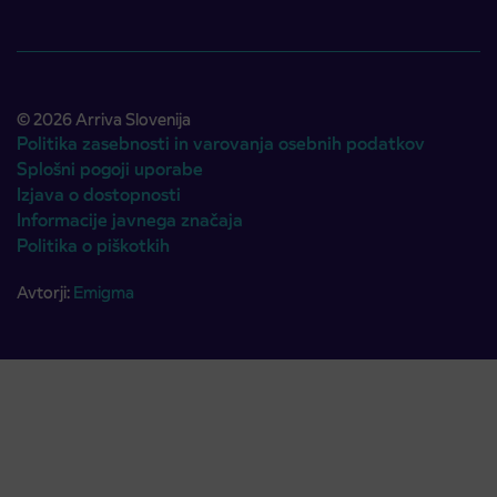
© 2026 Arriva Slovenija
Politika zasebnosti in varovanja osebnih podatkov
Splošni pogoji uporabe
Izjava o dostopnosti
Informacije javnega značaja
Politika o piškotkih
Avtorji:
Emigma