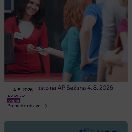
Prodajno mesto na AP Sežana 4. 8. 2026
4. 8. 2026
zaprto
Koper
Preberite objavo