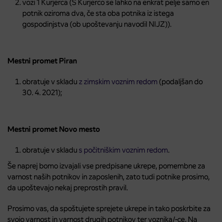
vozi 1 Kurjerca (S Kurjerco se lahko na enkrat pelje samo en
potnik oziroma dva, če sta oba potnika iz istega
gospodinjstva (ob upoštevanju navodil NIJZ)).
Mestni promet Piran
obratuje v skladu
z zimskim voznim redom
(podaljšan do
30. 4. 2021);
Mestni promet Novo mesto
obratuje v skladu
s počitniškim voznim redom
.
Še naprej bomo izvajali vse predpisane ukrepe, pomembne za
varnost naših potnikov in zaposlenih, zato tudi potnike prosimo,
da upoštevajo nekaj preprostih pravil.
Prosimo vas, da spoštujete sprejete ukrepe in tako poskrbite za
svojo varnost in varnost drugih potnikov ter voznika/-ce. Na