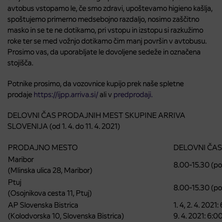
avtobus vstopamo le, če smo zdravi, upoštevamo higieno kašlja,
spoštujemo primerno medsebojno razdaljo, nosimo zaščitno
masko in se te ne dotikamo, pri vstopu in izstopu si razkužimo
roke ter se med vožnjo dotikamo čim manj površin v avtobusu.
Prosimo vas, da uporabljate le dovoljene sedeže in označena
stojišča.
Potnike prosimo, da vozovnice kupijo prek naše spletne
prodaje
https://ijpp.arriva.si/
ali v
predprodaji.
DELOVNI ČAS PRODAJNIH MEST SKUPINE ARRIVA
SLOVENIJA (od 1. 4. do 11. 4. 2021)
PRODAJNO MESTO
DELOVNI ČAS (1.
Maribor
8.00-15.30 (pon
(Mlinska ulica 28, Maribor)
Ptuj
8.00-15.30 (pon
(Osojnikova cesta 11, Ptuj)
AP Slovenska Bistrica
1. 4, 2. 4. 2021
(Kolodvorska 10, Slovenska Bistrica)
9. 4. 2021: 6:0