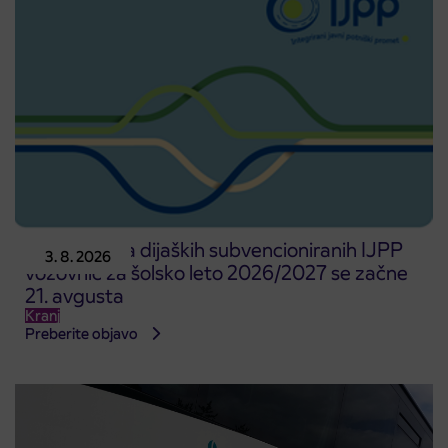
Predprodaja dijaških subvencioniranih IJPP
3. 8. 2026
vozovnic za šolsko leto 2026/2027 se začne
21. avgusta
Kranj
Preberite objavo