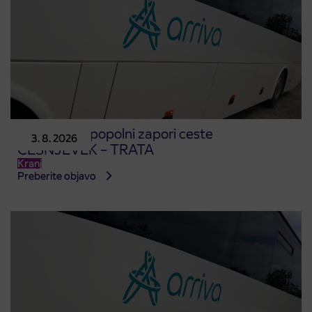
Obvestilo o popolni zapori ceste
3. 8. 2026
ČEŠNJEVEK – TRATA
Kranj
Preberite objavo