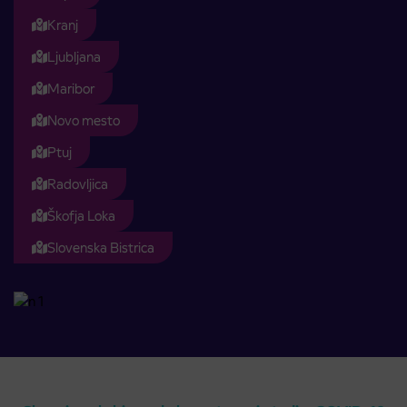
Kranj
Ljubljana
Maribor
Novo mesto
Ptuj
Radovljica
Škofja Loka
Slovenska Bistrica