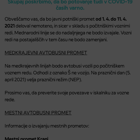
Skupaj poskrbimo, da bo potovanje tudi v COVID-19
časih varno.
Obveščamo vas, da bo javni potniški promet
od 1. 4. do 11. 4.
2021
deloval nemoteno, in sicer v skladu s počitniškimi voznimi
redi. Mednarodni linije se do nadaljnjega ne bodo izvajale. Vozni
redi na postajališčih v tem času ne bodo zamenjani.
MEDKRAJEVNI AVTOBUSNI PROMET
Na medkrajevnih linijah bodo avtobusi vozili po počitniškem
voznem redu. Odhodi z oznako Š ne vozijo. Na praznični dan (5.
april 2021) velja praznični režim (NEP).
Prosimo vas, da preverite svoje povezave v iskalniku za vozne
rede.
MESTNI AVTOBUSNI PROMET
Informacije o izvajanju mestnih prometov:
Mestni promet Kranj