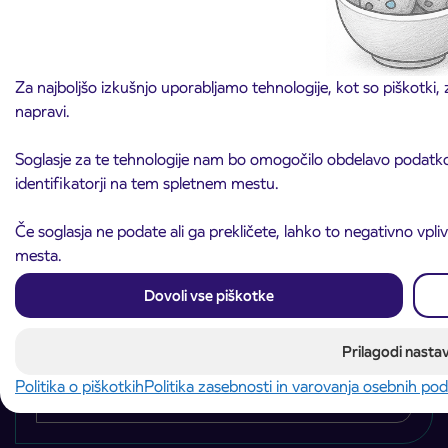
Družbe v skupini
Kontakti
Za najboljšo izkušnjo uporabljamo tehnologije, kot so piškotki,
INFO center
napravi.
090 74 11
Soglasje za te tehnologije nam bo omogočilo obdelavo podatkov,
identifikatorji na tem spletnem mestu.
Cena za klice iz Telekomovega omrežja je 0,4172
EUR/klic, ceno za klice iz drugih omrežij določajo drugi
Če soglasja ne podate ali ga prekličete, lahko to negativno vpli
operaterji.
mesta.
Kontaktirajte nas
Dovoli vse piškotke
Izberite področje
Področje je obvezno izbrati.
Prilagodi nastav
Politika o piškotkih
Politika zasebnosti in varovanja osebnih po
Naslednji korak