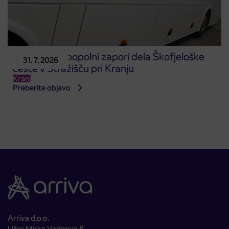
Obvestilo o popolni zapori dela Škofjeloške
31. 7. 2026
ceste v Stražišču pri Kranju
Kranj
Preberite objavo
Arriva d.o.o.
Ulica Mirka Vadnova 8