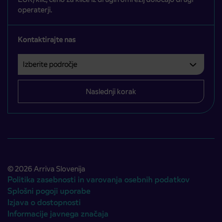
operaterji.
Kontaktirajte nas
Izberite področje
Področje je obvezno izbrati.
Naslednji korak
© 2026 Arriva Slovenija
Politika zasebnosti in varovanja osebnih podatkov
Splošni pogoji uporabe
Izjava o dostopnosti
Informacije javnega značaja