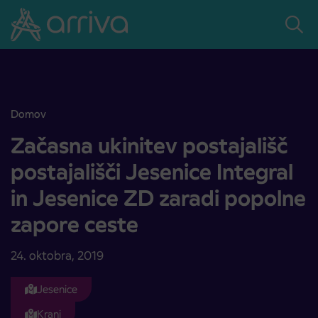
Skoči na vsebino
Domov
Začasna ukinitev postajališč postajališči Jesenice Integral in Jese
Začasna ukinitev postajališč
postajališči Jesenice Integral
in Jesenice ZD zaradi popolne
zapore ceste
24. oktobra, 2019
Jesenice
Kranj