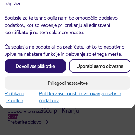
ČEŠNJEVEK – TRATA
napravi.
Kranj
Preberite objavo
Soglasje za te tehnologije nam bo omogočilo obdelavo
podatkov, kot so vedenje pri brskanju ali edinstveni
identifikatorji na tem spletnem mestu.
Če soglasja ne podate ali ga prekličete, lahko to negativno
vpliva na nekatere funkcije in delovanje spletnega mesta.
Dovoli vse piškotke
Uporabi samo obvezne
Prilagodi nastavitve
Politika o
Politika zasebnosti in varovanja osebnih
piškotkih
podatkov
Obvestilo o popolni zapori dela Škofjeloške
31. 7. 2026
ceste v Stražišču pri Kranju
Kranj
Preberite objavo