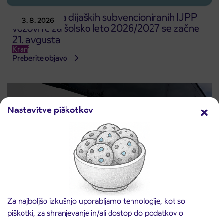
Predprodaja dijaških subvencioniranih IJPP
3. 8. 2026
vozovnic za šolsko leto 2026/2027 se začne
21. avgusta
Kranj
Preberite objavo
Nastavitve piškotkov
Za najboljšo izkušnjo uporabljamo tehnologije, kot so
Obvestilo o popolni zapori ceste
3. 8. 2026
piškotki, za shranjevanje in/ali dostop do podatkov o