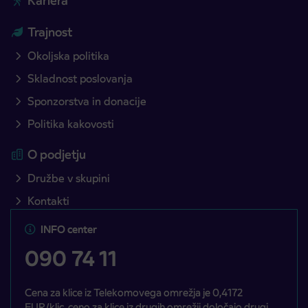
Kariera
Trajnost
Okoljska politika
Skladnost poslovanja
Sponzorstva in donacije
Politika kakovosti
O podjetju
Družbe v skupini
Kontakti
INFO center
090 74 11
Cena za klice iz Telekomovega omrežja je 0,4172
EUR/klic, ceno za klice iz drugih omrežij določajo drugi