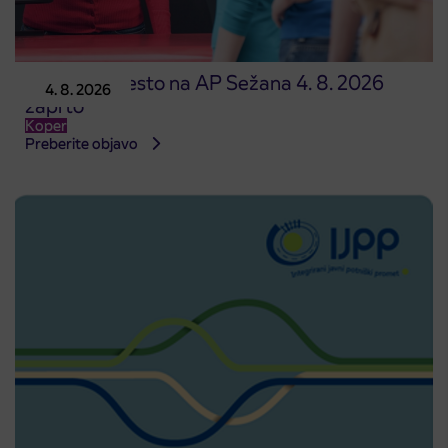
Prodajno mesto na AP Sežana 4. 8. 2026
4. 8. 2026
zaprto
Koper
Preberite objavo