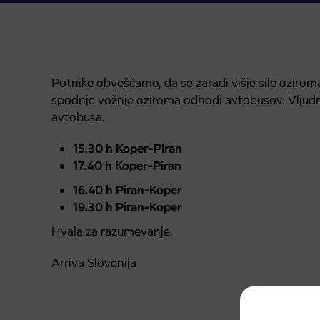
Potnike obveščamo, da se zaradi višje sile ozir
spodnje vožnje oziroma odhodi avtobusov. Vljudn
avtobusa.
15.30 h Koper-Piran
17.40 h Koper-Piran
16.40 h Piran-Koper
19.30 h Piran-Koper
Hvala za razumevanje.
Arriva Slovenija