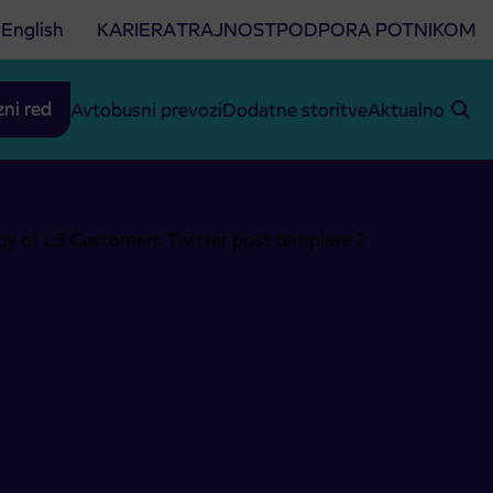
English
KARIERA
TRAJNOST
PODPORA POTNIKOM
zni red
Avtobusni prevozi
Dodatne storitve
Aktualno