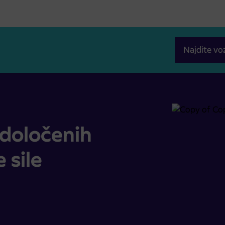
Najdite vo
 sile
določenih
 sile