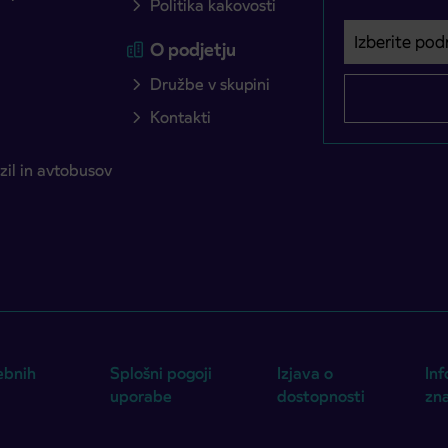
Politika kakovosti
Izberite podro
Področje je o
O podjetju
Družbe v skupini
Kontakti
il in avtobusov
ebnih
Splošni pogoji
Izjava o
Inf
uporabe
dostopnosti
zn