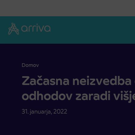
Skoči na vsebino
Domov
Začasna neizvedba določenih odhodov zaradi višje
Začasna neizvedba 
odhodov zaradi višje
31. januarja, 2022