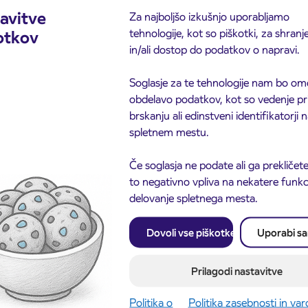
avitve
Za najboljšo izkušnjo uporabljamo
tehnologije, kot so piškotki, za shranj
otkov
in/ali dostop do podatkov o napravi.
Soglasje za te tehnologije nam bo om
obdelavo podatkov, kot so vedenje pr
brskanju ali edinstveni identifikatorji
spletnem mestu.
Če soglasja ne podate ali ga prekličete
to negativno vpliva na nekatere funkci
delovanje spletnega mesta.
Obvestilo o popolni zapo
3. 8. 2026
ceste ČEŠNJEVEK – TR
odaja dijaških
Dovoli vse piškotke
Uporabi s
8. 2026
Kranj
cioniranih IJPP
ic za šolsko leto
027 se začne 21.
Prilagodi nastavitve
ta
Politika o
Politika zasebnosti in va