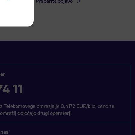
Preberite objavo
er
4 11
iz Telekomovega omrežja je 0,4172 EUR/klic, ceno za
 omrežij določajo drugi operaterji.
 nas