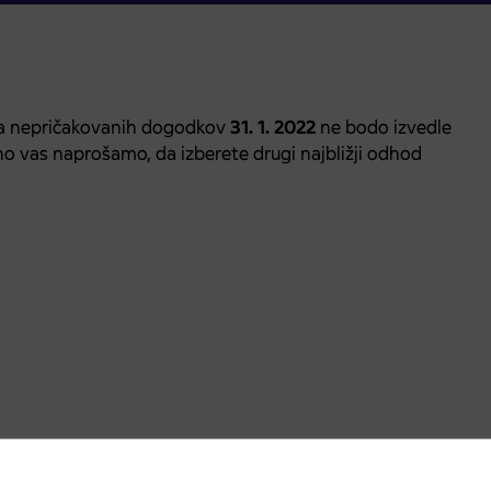
oma nepričakovanih dogodkov
31. 1. 2022
ne bodo izvedle
o vas naprošamo, da izberete drugi najbližji odhod