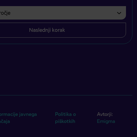
čje
bvezno izbrati.
Naslednji korak
ormacije javnega
Politika o
Avtorji:
ačaja
piškotkih
Emigma