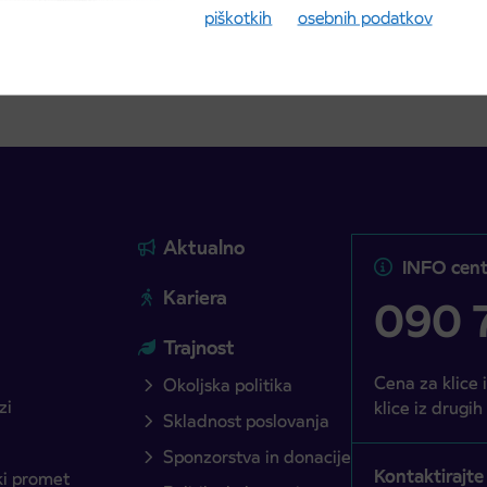
ite objavo
Preberite objavo
piškotkih
osebnih podatkov
Aktualno
INFO cent
Kariera
090 7
Trajnost
Cena za klice 
Okoljska politika
zi
klice iz drugih
Skladnost poslovanja
Sponzorstva in donacije
Kontaktirajte
ški promet