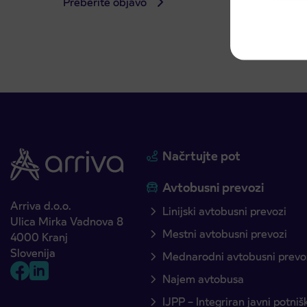
Preberite objavo
Preber
Načrtujte pot
Avtobusni prevozi
Arriva d.o.o.
Linijski avtobusni prevozi
Ulica Mirka Vadnova 8
Mestni avtobusni prevozi
4000 Kranj
Slovenija
Mednarodni avtobusni prevo
Najem avtobusa
IJPP – Integriran javni potni