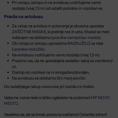
Pri vstopu, izstopu in na avtobusu vzdržujemo varno
razdaljo (vsaj 1,5 m) od ostalih potnikov in voznika/-ce.
Pravila na avtobusu
Za vstop na avtobus in potovanje je obvezna uporaba
ZAŠČITNE MASKE, ki prekrije nos in usta. Maske se med
nošenjem ne dotikamo (
pravilna namestitev maske
).
Ob vstopu in izstopu uporabimo RAZKUŽILO za roke
(
uporaba razkužila
).
Na avtobusu vzdržujemo varno razdaljo (vsaj 1,5 m).
Prosimo vas, da ne uporabljate sedežev takoj za voznikom/-
co.
Dostop do voznika/-ce ni omogočen/dovoljen.
Na avtobusu se dotikamo čim manj površin.
Do nadaljnjega nakup vozovnice pri vozniku ni možen.
Veljavne vozne rede si lahko ogledate na podstrani
MP NOVO
MESTO
.
Veselimo se, da se kmalu ponovno srečamo! Ostanite zdravi!