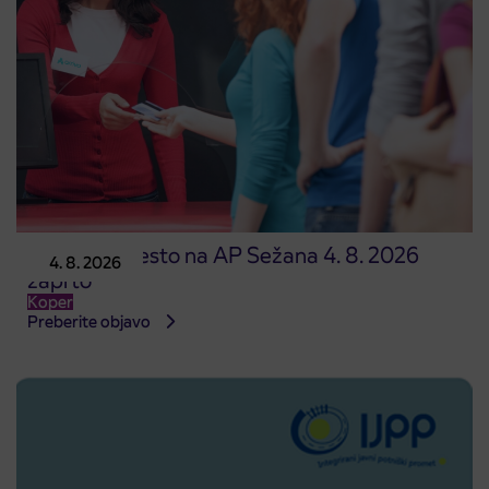
Prodajno mesto na AP Sežana 4. 8. 2026
4. 8. 2026
zaprto
Koper
Preberite objavo