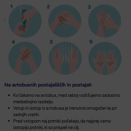
Na avtobusnih postajališčih in postajah
Ko čakamo na avtobus, med seboj vzdržujemo zadostno
medsebojno razdaljo.
Vstop in izstop iz avtobusa je trenutno omogočen le pri
zadnjih vratih.
Pred vstopom naj potniki počakajo, da najprej varno
izstopijo potniki, ki so prispeli na cilj.