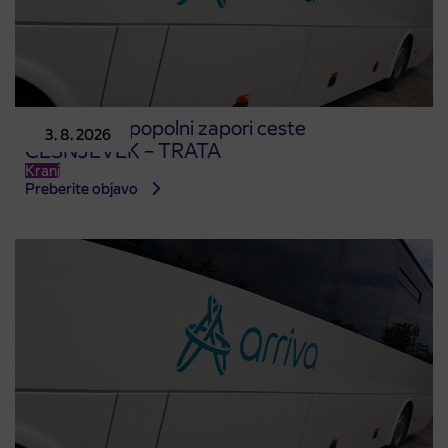
Obvestilo o popolni zapori ceste
3. 8. 2026
ČEŠNJEVEK – TRATA
Kranj
Preberite objavo