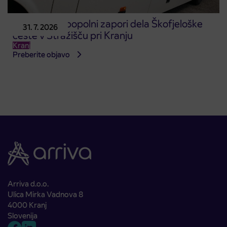
Obvestilo o popolni zapori dela Škofjeloške
31. 7. 2026
ceste v Stražišču pri Kranju
Kranj
Preberite objavo
Arriva d.o.o.
Ulica Mirka Vadnova 8
4000 Kranj
Slovenija