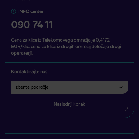
INFO center
090 74 11
Cena za klice iz Telekomovega omrežja je 0,4172
EUR/klic, ceno za klice iz drugih omrežij določajo drugi
operaterji.
Kontaktirajte nas
Izberite področje
Področje je obvezno izbrati.
Naslednji korak