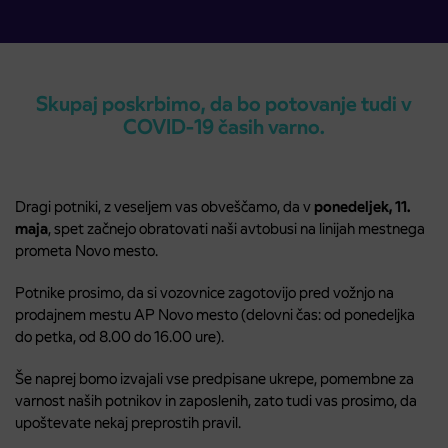
Skupaj poskrbimo, da bo potovanje tudi v
COVID-19 časih varno.
Dragi potniki, z veseljem vas obveščamo, da v
ponedeljek, 11.
maja
, spet začnejo obratovati naši avtobusi na linijah mestnega
prometa Novo mesto.
Potnike prosimo, da si vozovnice zagotovijo pred vožnjo na
prodajnem mestu AP Novo mesto (delovni čas: od ponedeljka
do petka, od 8.00 do 16.00 ure).
Še naprej bomo izvajali vse predpisane ukrepe, pomembne za
varnost naših potnikov in zaposlenih, zato tudi vas prosimo, da
upoštevate nekaj preprostih pravil.