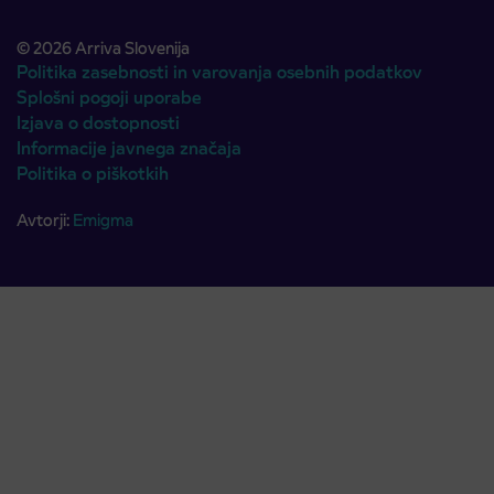
© 2026 Arriva Slovenija
Politika zasebnosti in varovanja osebnih podatkov
Splošni pogoji uporabe
Izjava o dostopnosti
Informacije javnega značaja
Politika o piškotkih
Avtorji:
Emigma