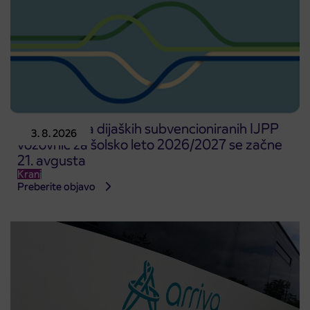
Predprodaja dijaških subvencioniranih IJPP
3. 8. 2026
vozovnic za šolsko leto 2026/2027 se začne
21. avgusta
Kranj
Preberite objavo