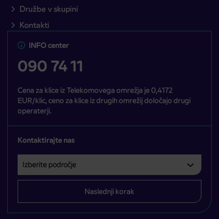
Družbe v skupini
Kontakti
INFO center
090 74 11
Cena za klice iz Telekomovega omrežja je 0,4172
EUR/klic, ceno za klice iz drugih omrežij določajo drugi
operaterji.
Kontaktirajte nas
Izberite področje
Področje je obvezno izbrati.
Naslednji korak