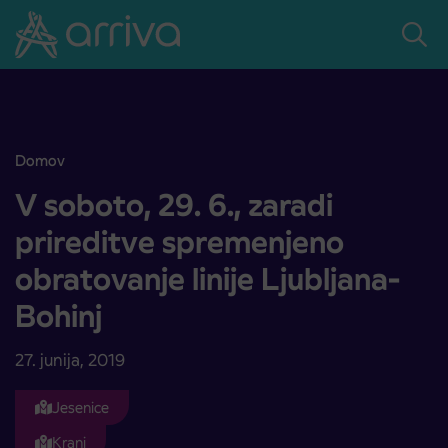
Skoči na vsebino
Domov
V soboto, 29. 6., zaradi prireditve spremenjeno obratovanje linije Lj
V soboto, 29. 6., zaradi
prireditve spremenjeno
obratovanje linije Ljubljana-
Bohinj
27. junija, 2019
Jesenice
Kranj