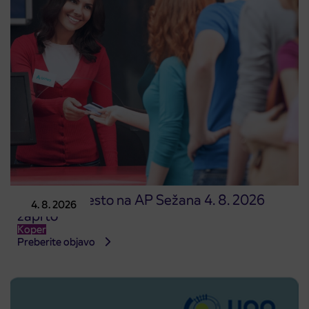
Prodajno mesto na AP Sežana 4. 8. 2026
4. 8. 2026
zaprto
Koper
Preberite objavo