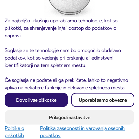
Za najboljšo izkušnjo uporabljamo tehnologije, kot so
piškotki, za shranjevanje in/ali dostop do podatkov o
napravi.
Soglasje za te tehnologije nam bo omogočilo obdelavo
Obvestilo o popolni zapori ceste
podatkov, kot so vedenje pri brskanju ali edinstveni
3. 8. 2026
ČEŠNJEVEK – TRATA
identifikatorji na tem spletnem mestu.
Kranj
Preberite objavo
Če soglasja ne podate ali ga prekličete, lahko to negativno
vpliva na nekatere funkcije in delovanje spletnega mesta.
Dovoli vse piškotke
Uporabi samo obvezne
Prilagodi nastavitve
Politika o
Politika zasebnosti in varovanja osebnih
piškotkih
podatkov