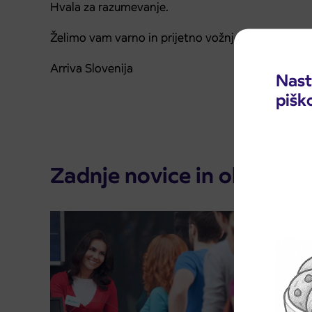
Hvala za razumevanje.
Želimo vam varno in prijetno vožnjo.
Arriva Slovenija
Nast
pišk
Zadnje novice in obvestila