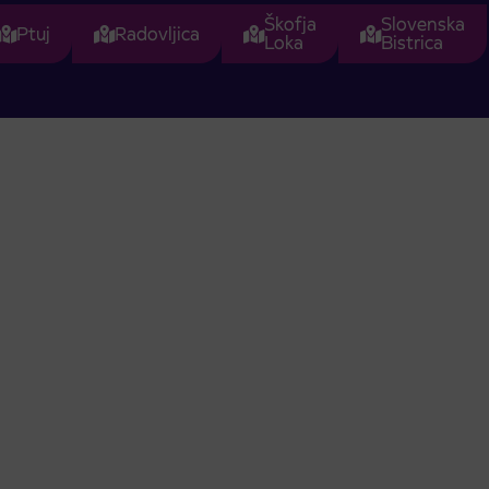
Škofja
Slovenska
Ptuj
Radovljica
Loka
Bistrica