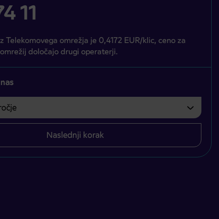
4 11
iz Telekomovega omrežja je 0,4172 EUR/klic, ceno za
 omrežij določajo drugi operaterji.
 nas
čje
bvezno izbrati.
Naslednji korak