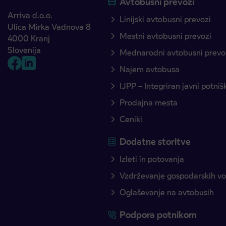
Avtobusni prevozi
Arriva d.o.o.
Linijski avtobusni prevozi
Ulica Mirka Vadnova 8
Mestni avtobusni prevozi
4000 Kranj
Slovenija
Mednarodni avtobusni prevo
Najem avtobusa
IJPP – Integriran javni potni
Prodajna mesta
Ceniki
Dodatne storitve
Izleti in potovanja
Vzdrževanje gospodarskih voz
Oglaševanje na avtobusih
Podpora potnikom