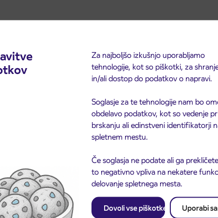
avitve
Za najboljšo izkušnjo uporabljamo
tehnologije, kot so piškotki, za shranj
otkov
in/ali dostop do podatkov o napravi.
Soglasje za te tehnologije nam bo om
obdelavo podatkov, kot so vedenje pr
brskanju ali edinstveni identifikatorji
spletnem mestu.
Če soglasja ne podate ali ga prekličete
to negativno vpliva na nekatere funkci
delovanje spletnega mesta.
Dovoli vse piškotke
Uporabi s