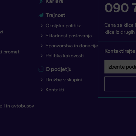
Kariera
090 7
Trajnost
Cena za klice 
Okoljska politika
zi
klice iz drugih
Skladnost poslovanja
Sponzorstva in donacije
Kontaktirajte
ški promet
Politika kakovosti
Izberite podro
Področje je o
O podjetju
Družbe v skupini
Kontakti
il in avtobusov