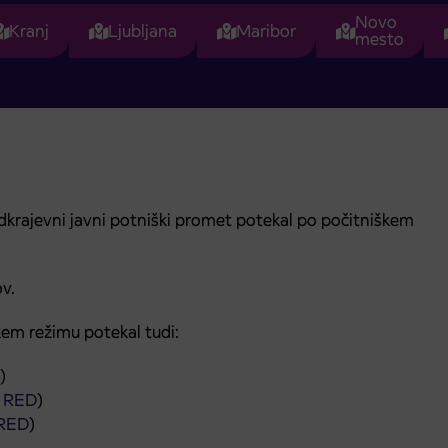
Novo
Kranj
Ljubljana
Maribor
mesto
dkrajevni javni potniški promet potekal po počitniškem
v.
kem režimu potekal tudi:
)
 RED
)
RED
)