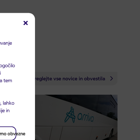
evanje
ogočilo
i
Preglejte vse novice in obvestila
 na tem
, lahko
je in
amo obvezne