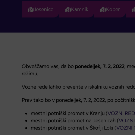
Jesenice
Kamnik
Koper
Obveščamo vas, da bo
ponedeljek, 7. 2, 2022
, me
režimu.
Vozne rede lahko preverite v iskalniku voznih redo
Prav tako bo v ponedeljek, 7. 2, 2022, po počitniš
mestni potniški promet v Kranju (
VOZNI RED
mestni potniški promet na Jesenicah (
VOZNI
mestni potniški promet v Škofji Loki (
VOZNI 