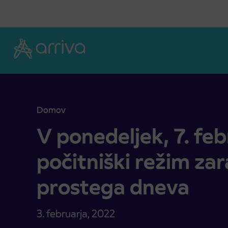
Skoči na vsebino
Domov
V ponedeljek, 7. februarja, počitniški režim zarad
V ponedeljek, 7. feb
počitniški režim za
prostega dneva
3. februarja, 2022