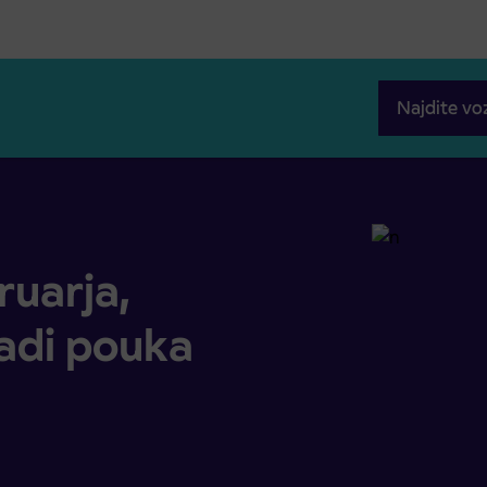
Najdite vo
i pouka prostega dneva
ruarja,
radi pouka