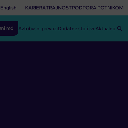
English
KARIERA
TRAJNOST
PODPORA POTNIKOM
zni red
Avtobusni prevozi
Dodatne storitve
Aktualno