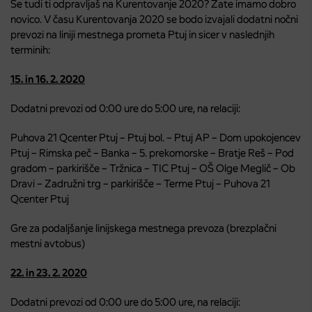
Se tudi ti odpravljaš na Kurentovanje 2020? Zate imamo dobro
novico. V času Kurentovanja 2020 se bodo izvajali dodatni nočni
prevozi na liniji mestnega prometa Ptuj in sicer v naslednjih
terminih:
15. in 16. 2. 2020
Dodatni prevozi od 0:00 ure do 5:00 ure, na relaciji:
Puhova 21 Qcenter Ptuj – Ptuj bol. – Ptuj AP – Dom upokojencev
Ptuj – Rimska peč – Banka – 5. prekomorske – Bratje Reš – Pod
gradom – parkirišče – Tržnica – TIC Ptuj – OŠ Olge Meglič – Ob
Dravi – Zadružni trg – parkirišče – Terme Ptuj – Puhova 21
Qcenter Ptuj
Gre za podaljšanje linijskega mestnega prevoza (brezplačni
mestni avtobus)
22. in 23. 2. 2020
Dodatni prevozi od 0:00 ure do 5:00 ure, na relaciji: