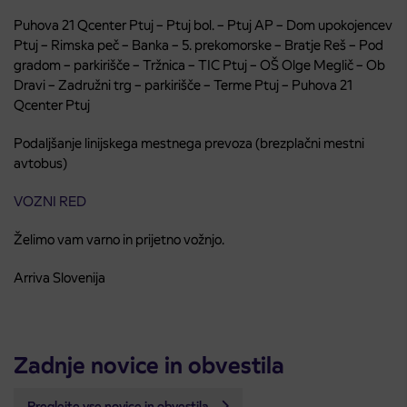
Puhova 21 Qcenter Ptuj – Ptuj bol. – Ptuj AP – Dom upokojencev
Ptuj – Rimska peč – Banka – 5. prekomorske – Bratje Reš – Pod
gradom – parkirišče – Tržnica – TIC Ptuj – OŠ Olge Meglič – Ob
Dravi – Zadružni trg – parkirišče – Terme Ptuj – Puhova 21
Qcenter Ptuj
Podaljšanje linijskega mestnega prevoza (brezplačni mestni
avtobus)
VOZNI RED
Želimo vam varno in prijetno vožnjo.
Arriva Slovenija
Zadnje novice in obvestila
Preglejte vse novice in obvestila