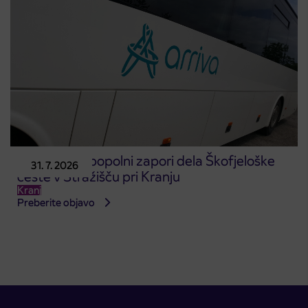
Obvestilo o popolni zapori dela Škofjeloške
31. 7. 2026
ceste v Stražišču pri Kranju
Kranj
Preberite objavo