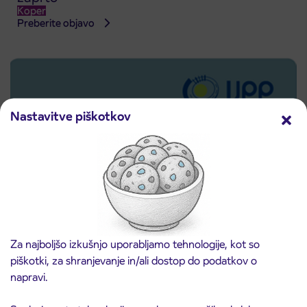
Koper
Preberite objavo
Nastavitve piškotkov
Za najboljšo izkušnjo uporabljamo tehnologije, kot so
Predprodaja dijaških subvencioniranih IJPP
piškotki, za shranjevanje in/ali dostop do podatkov o
3. 8. 2026
vozovnic za šolsko leto 2026/2027 se začne
napravi.
21. avgusta
Kranj