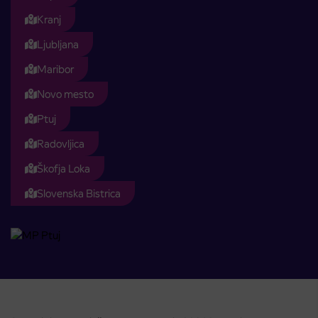
Kranj
Ljubljana
Maribor
Novo mesto
Ptuj
Radovljica
Škofja Loka
Slovenska Bistrica