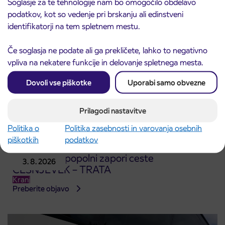
Soglasje za te tehnologije nam bo omogočilo obdelavo
Preberite objavo
podatkov, kot so vedenje pri brskanju ali edinstveni
identifikatorji na tem spletnem mestu.
Če soglasja ne podate ali ga prekličete, lahko to negativno
vpliva na nekatere funkcije in delovanje spletnega mesta.
Dovoli vse piškotke
Uporabi samo obvezne
Prilagodi nastavitve
Politika o
Politika zasebnosti in varovanja osebnih
piškotkih
podatkov
Obvestilo o popolni zapori ceste
3. 8. 2026
ČEŠNJEVEK – TRATA
Kranj
Preberite objavo