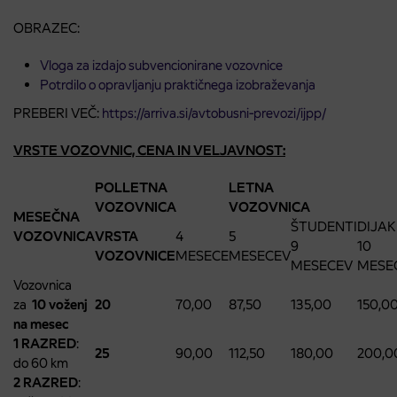
OBRAZEC:
Vloga za izdajo subvencionirane vozovnice
Potrdilo o opravljanju praktičnega izobraževanja
PREBERI VEČ:
https://arriva.si/avtobusni-prevozi/ijpp/
VRSTE VOZOVNIC, CENA IN VELJAVNOST:
POLLETNA
LETNA
VOZOVNICA
VOZOVNICA
MESEČNA
ŠTUDENTI
DIJAKI
VOZOVNICA
VRSTA
4
5
9
10
VOZOVNICE
MESECE
MESECEV
MESECEV
MESE
Vozovnica
za
10 voženj
20
70,00
87,50
135,00
150,0
na mesec
1 RAZRED
:
25
90,00
112,50
180,00
200,0
do 60 km
2 RAZRED
: