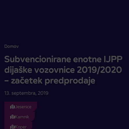
Skoči na vsebino
Domov
Subvencionirane enotne IJPP dijaške vozovnice 2019/2020 – zače
Subvencionirane enotne IJPP
dijaške vozovnice 2019/2020
– začetek predprodaje
13. septembra, 2019
Jesenice
Kamnik
Koper