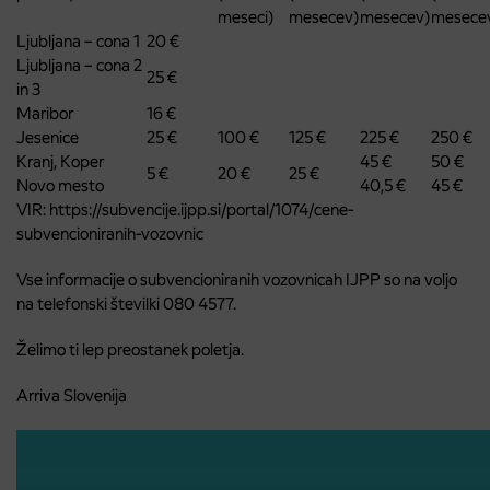
meseci)
mesecev)
mesecev)
mesece
Ljubljana – cona 1
20 €
Ljubljana – cona 2
25 €
in 3
Maribor
16 €
Jesenice
25 €
100 €
125 €
225 €
250 €
Kranj, Koper
45 €
50 €
5 €
20 €
25 €
Novo mesto
40,5 €
45 €
VIR: https://subvencije.ijpp.si/portal/1074/cene-
subvencioniranih-vozovnic
Vse informacije o subvencioniranih vozovnicah IJPP so na voljo
na telefonski številki 080 4577.
Želimo ti lep preostanek poletja.
Arriva Slovenija