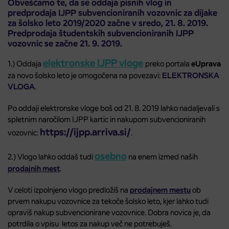
Obveščamo te, da se oddaja pisnih vlog in
predprodaja IJPP subvencioniranih vozovnic za dijake
za šolsko leto 2019/2020 začne v sredo,
21. 8. 2019
.
Predprodaja študentskih subvencioniranih IJPP
vozovnic se začne 21. 9. 2019.
elektronske IJPP vloge
1.) Oddaja
preko portala
eUprava
za novo šolsko leto je omogočena na povezavi:
ELEKTRONSKA
VLOGA
.
Po oddaji elektronske vloge boš od 21. 8. 2019 lahko nadaljevali s
spletnim naročilom IJPP kartic in nakupom subvencioniranih
https://ijpp.arriva.si/
vozovnic:
.
osebno
2.) Vlogo lahko oddaš tudi
na enem izmed naših
prodajnih mest
.
V celoti izpolnjeno vlogo predložiš na
prodajnem mestu
ob
prvem nakupu vozovnice za tekoče šolsko leto, kjer lahko tudi
opraviš nakup subvencionirane vozovnice. Dobra novica je, da
potrdila o vpisu letos za nakup več ne potrebuješ.