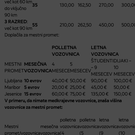
več kot 60 km
35
130,00
162,50
270,00
300,0
do vključno
90 km
3 RAZRED
:
55
210,00
262,50
450,00
500,0
več kot 90 km
Doplačila za mestni promet:
POLLETNA
LETNA
VOZOVNICA
VOZOVNICA
ŠTUDENTI
DIJAKI –
MESTNI
MESEČNA
4
5
– 9
10
PROMET
VOZOVNICA
MESECE
MESECEV
MESECEV
MESECEV
Ljubljana
10 evrov
40,00 €
50,00 €
90,00 €
100,00 €
Maribor
5 evrov
20,00 €
25,00 €
45,00 €
50,00 €
Jesenice
15 evrov
60,00 €
75,00 €
135,00 €
150,00 €
V primeru, da nimate medkrajevne vozovnice, znaša višina
vozovnice za mestni promet:
polletna
polletna
letna
letna
Mestni
mesečna
vozovnica
vozovnica
vozovnica
vozovni
promet/vozovnica
vozovnica
(4
(5
(9
(10