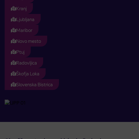
Kranj
Ljubljana
Maribor
Novo mesto
Ptuj
Radovljica
Škofja Loka
Slovenska Bistrica