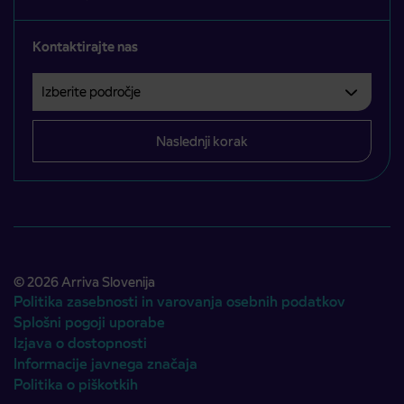
Kontaktirajte nas
Izberite področje
Področje je obvezno izbrati.
Naslednji korak
© 2026 Arriva Slovenija
Politika zasebnosti in varovanja osebnih podatkov
Splošni pogoji uporabe
Izjava o dostopnosti
Informacije javnega značaja
Politika o piškotkih