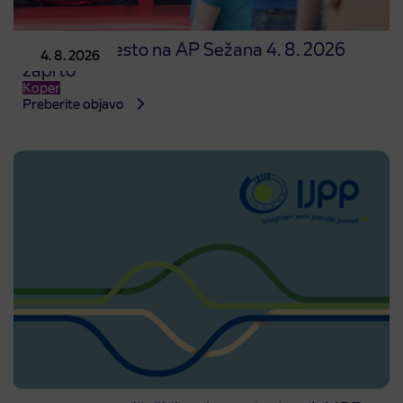
Prodajno mesto na AP Sežana 4. 8. 2026
4. 8. 2026
zaprto
Koper
Preberite objavo