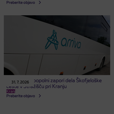
Preberite objavo
Obvestilo o popolni zapori dela Škofjeloške
31. 7. 2026
ceste v Stražišču pri Kranju
Kranj
Preberite objavo