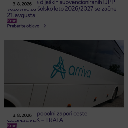
Predprodaja dijaških subvencioniranih IJPP
3. 8. 2026
vozovnic za šolsko leto 2026/2027 se začne
21. avgusta
Kranj
Preberite objavo
Obvestilo o popolni zapori ceste
3. 8. 2026
ČEŠNJEVEK – TRATA
Kranj