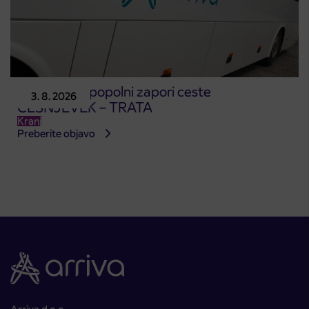
Obvestilo o popolni zapori ceste
3. 8. 2026
ČEŠNJEVEK – TRATA
Kranj
Preberite objavo