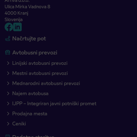
Arriva d.o.o.
Ulica Mirka Vadnova 8
4000 Kranj
Slovenija
Načrtujte pot
Avtobusni prevozi
Linijski avtobusni prevozi
Mestni avtobusni prevozi
Mednarodni avtobusni prevozi
Najem avtobusa
IJPP – Integriran javni potniški promet
Prodajna mesta
Ceniki