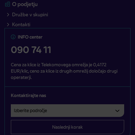
O podjetju
Družbe v skupini
Kontakti
INFO center
090 74 11
Cena za klice iz Telekomovega omrežja je 0,4172
EUR/klic, ceno za klice iz drugih omrežij določajo drugi
operaterji.
Kontaktirajte nas
Izberite področje
Področje je obvezno izbrati.
Naslednji korak