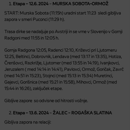
Etapa – 12.6. 2024
–
MURSKA SOBOTA
-ORMOŽ
START: Murska Sobota (11:15h) uradni start 11:23 sledi gibljiva
zapora v smeri Puconci (11:29 h).
Trasa dirke se nadaljuje po Avstriji in se vrne v Slovenijo v Gornji
Radgoni med 11:55 in 12:05 h.
Gornja Radgona 12:05, Radenci 12:10, Križevci pri Ljutomeru
12:25, Beltinci, Dobrovnik, Lendava (med 13:17 in 13:35), Hotiza,
Črenšovci, Razkrižje, Ljutomer (med 13:55 in 14:19), Ivanjkovci,
Jeruzalem ( med 14:14 in 14:41), Pavlovci, Ormož, Goričak, Zavrč
(med 14:51 in 15:23), Stojnci (med 15:13 in 15:34) Muretinci,
Gajevci, Gorišnica (med 15:21 in 15:58), Mihovci, Ormož (med
15:44 in 16:26), zaključek etape.
Gibljive zapore so odvisne od hitrosti vožnje.
Etapa – 13.6. 2024
–
ŽALEC – ROGAŠKA SLATINA
Gibljiva zapora na relaciji: