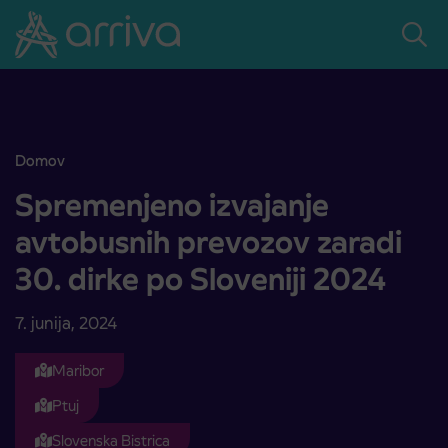
Skoči na vsebino
Domov
Spremenjeno izvajanje avtobusnih prevozov zaradi 30. dirke po Slo
Spremenjeno izvajanje
avtobusnih prevozov zaradi
30. dirke po Sloveniji 2024
7. junija, 2024
Maribor
Ptuj
Slovenska Bistrica