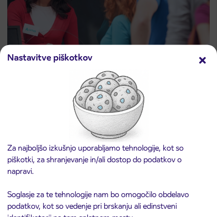
Nastavitve piškotkov
Prodajno mesto na AP Sežana 4. 8. 2026
4. 8. 2026
zaprto
Koper
Preberite objavo
Za najboljšo izkušnjo uporabljamo tehnologije, kot so
piškotki, za shranjevanje in/ali dostop do podatkov o
napravi.
Soglasje za te tehnologije nam bo omogočilo obdelavo
podatkov, kot so vedenje pri brskanju ali edinstveni