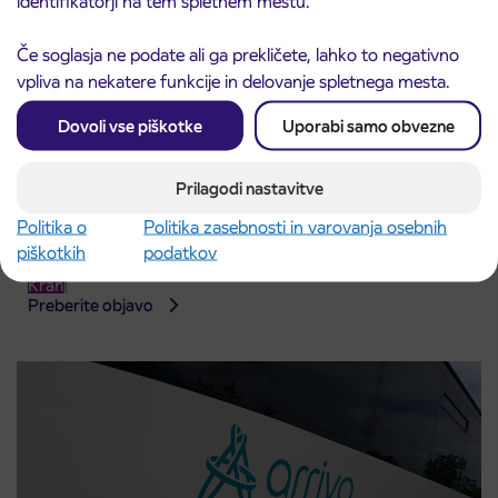
identifikatorji na tem spletnem mestu.
Če soglasja ne podate ali ga prekličete, lahko to negativno
vpliva na nekatere funkcije in delovanje spletnega mesta.
Dovoli vse piškotke
Uporabi samo obvezne
Prilagodi nastavitve
Predprodaja dijaških subvencioniranih IJPP
3. 8. 2026
Politika o
Politika zasebnosti in varovanja osebnih
vozovnic za šolsko leto 2026/2027 se začne
piškotkih
podatkov
21. avgusta
Kranj
Preberite objavo