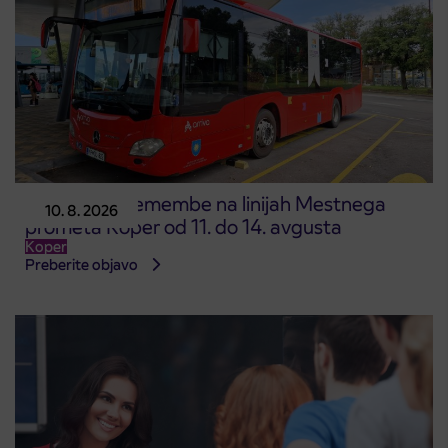
Začasne spremembe na linijah Mestnega
10. 8. 2026
prometa Koper od 11. do 14. avgusta
Koper
Preberite objavo