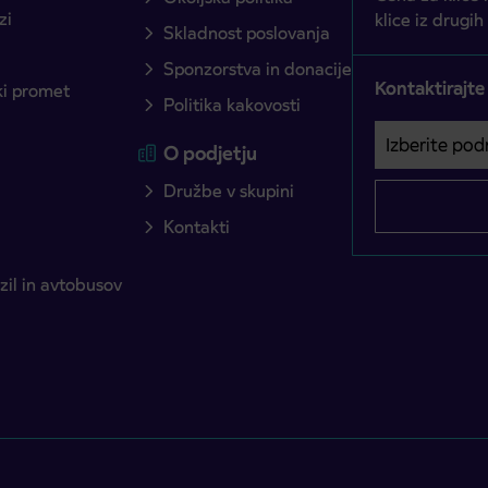
zi
klice iz drugih
Skladnost poslovanja
Sponzorstva in donacije
Kontaktirajte
ški promet
Politika kakovosti
Izberite podro
Področje je o
O podjetju
Družbe v skupini
Kontakti
il in avtobusov