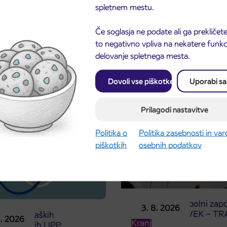
spletnem mestu.
Če soglasja ne podate ali ga prekličete
to negativno vpliva na nekatere funkci
delovanje spletnega mesta.
Dovoli vse piškotke
Uporabi s
Prilagodi nastavitve
Politika o
Politika zasebnosti in va
piškotkih
osebnih podatkov
Obvestilo o popolni zapo
3. 8. 2026
ceste ČEŠNJEVEK – TR
odaja dijaških
8. 2026
Kranj
cioniranih IJPP