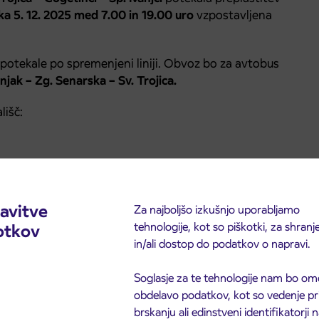
ka 5. 12. 2025 med 7.00 in 19.00 uro
vzpostavljena
e potekale po spremenjeni liniji. Obvoz bo za avtobus
jak – Zg. Senarska – Sv. Trojica.
lišč:
 opravičujemo.
avitve
Za najboljšo izkušnjo uporabljamo
tehnologije, kot so piškotki, za shranj
otkov
in/ali dostop do podatkov o napravi.
Soglasje za te tehnologije nam bo om
obdelavo podatkov, kot so vedenje pr
brskanju ali edinstveni identifikatorji