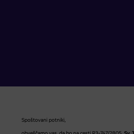
Spoštovani potniki,
obveščamo vas, da bo na cesti R3-747/2805,
Sv. 