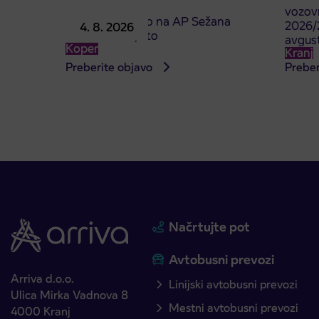
vozovn
Prodajno mesto na AP Sežana
2026/2
4. 8. 2026
4. 8. 2026 zaprto
avgus
Koper
Kranj
Preberite objavo
Preber
Načrtujte pot
Avtobusni prevozi
Arriva d.o.o.
Linijski avtobusni prevozi
Ulica Mirka Vadnova 8
Mestni avtobusni prevozi
4000 Kranj