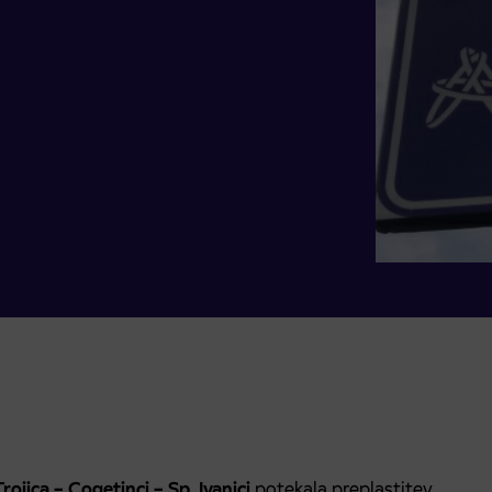
Trojica – Cogetinci – Sp. Ivanjci
potekala preplastitev