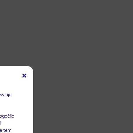
evanje
ogočilo
i
 na tem