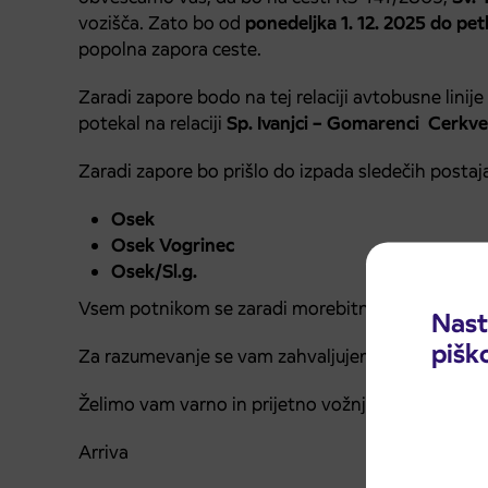
vozišča. Zato bo od
ponedeljka 1. 12. 2025 do pet
popolna zapora ceste.
Zaradi zapore bodo na tej relaciji avtobusne linij
potekal na relaciji
Sp. Ivanjci – Gomarenci Cerkven
Zaradi zapore bo prišlo do izpada sledečih postaja
Osek
Osek Vogrinec
Osek/Sl.g.
Vsem potnikom se zaradi morebitnih nevšečnosti
Nast
pišk
Za razumevanje se vam zahvaljujemo.
Želimo vam varno in prijetno vožnjo.
Arriva