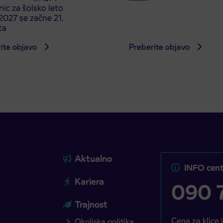
ic za šolsko leto
027 se začne 21.
ta
ite objavo
Preberite objavo
Aktualno
INFO cent
Kariera
090 7
Trajnost
Cena za klice 
Okoljska politika