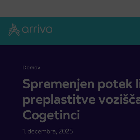
Skoči na vsebino
Domov
Spremenjen potek linij zaradi preplastitve vozišča 
Spremenjen potek li
preplastitve vozišča
Cogetinci
1. decembra, 2025