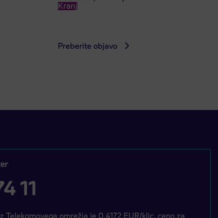
Kranj
Preberite objavo
er
4 11
iz Telekomovega omrežja je 0,4172 EUR/klic, ceno za