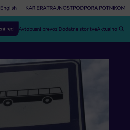
English
KARIERA
TRAJNOST
PODPORA POTNIKOM
zni red
Avtobusni prevozi
Dodatne storitve
Aktualno