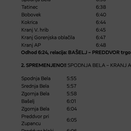
Tatinec
6:38
Bobovek
6:40
Kokrica
6:44
Kranj V. hrib
6:45
Kranj Gorenjska oblačila
6:47
Kranj AP
6:48
Odhod 6:24, relacija: BAŠELJ – PREDDVOR tr
2. SPREMENJENO!!
SPODNJA BELA – KRANJ AP 
Spodnja Bela
5:55
Srednja Bela
5:57
Zgornja Bela
5:58
Bašelj
6:01
Zgornja Bela
6:04
Preddvor pri
6:05
Zupancu