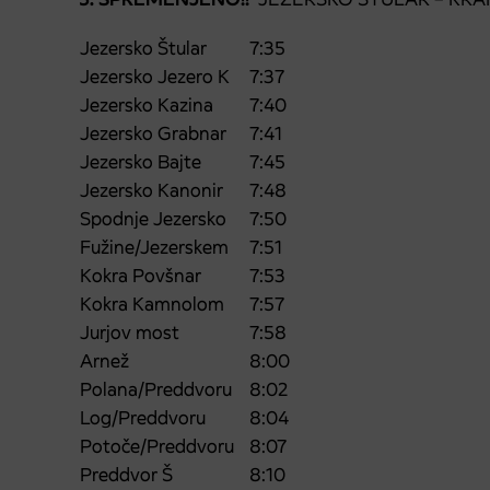
Jezersko Štular
7:35
Jezersko Jezero K
7:37
Jezersko Kazina
7:40
Jezersko Grabnar
7:41
Jezersko Bajte
7:45
Jezersko Kanonir
7:48
Spodnje Jezersko
7:50
Fužine/Jezerskem
7:51
Kokra Povšnar
7:53
Kokra Kamnolom
7:57
Jurjov most
7:58
Arnež
8:00
Polana/Preddvoru
8:02
Log/Preddvoru
8:04
Potoče/Preddvoru
8:07
Preddvor Š
8:10