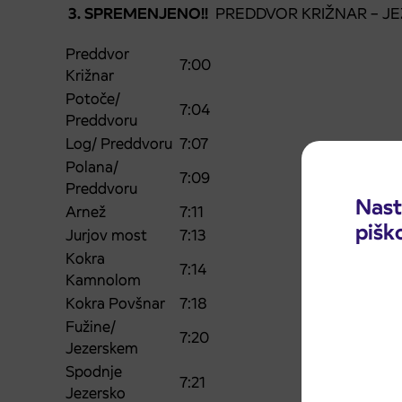
3. SPREMENJENO!!
PREDDVOR KRIŽNAR – JEZE
Preddvor
7:00
Križnar
Potoče/
7:04
Preddvoru
Log/ Preddvoru
7:07
Polana/
7:09
Preddvoru
Nast
Arnež
7:11
pišk
Jurjov most
7:13
Kokra
7:14
Kamnolom
Kokra Povšnar
7:18
Fužine/
7:20
Jezerskem
Spodnje
7:21
Jezersko