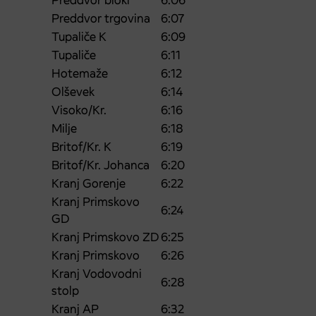
Preddvor bloki
6:06
Preddvor trgovina
6:07
Tupaliče K
6:09
Tupaliče
6:11
Hotemaže
6:12
Olševek
6:14
Visoko/Kr.
6:16
Milje
6:18
Britof/Kr. K
6:19
Britof/Kr. Johanca
6:20
Kranj Gorenje
6:22
Kranj Primskovo
6:24
GD
Kranj Primskovo ZD
6:25
Kranj Primskovo
6:26
Kranj Vodovodni
6:28
stolp
Kranj AP
6:32