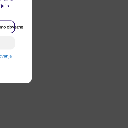
je in
amo obvezne
rovanja