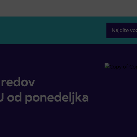
Najdite vo
edeljka 7. 11. 2022 naprej
 redov
od ponedeljka