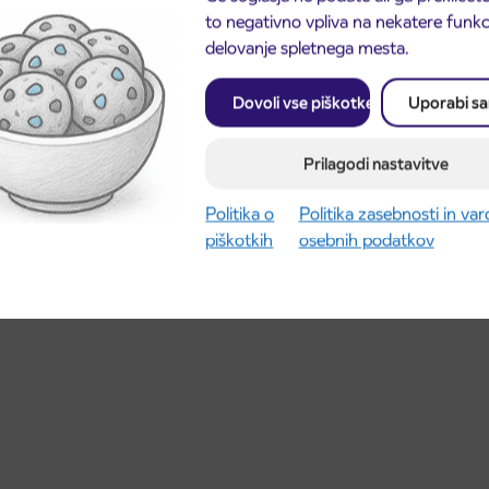
to negativno vpliva na nekatere funkci
delovanje spletnega mesta.
Dovoli vse piškotke
Uporabi s
Prilagodi nastavitve
Politika o
Politika zasebnosti in va
piškotkih
osebnih podatkov
E K – KRANJ AP_ Odhod 5:40, se prestavi na 5:35