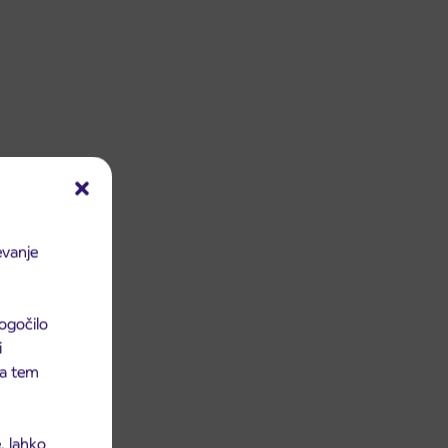
evanje
ogočilo
i
 na tem
, lahko