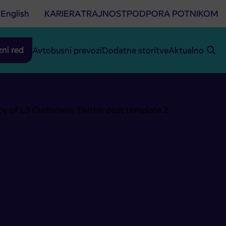
English
KARIERA
TRAJNOST
PODPORA POTNIKOM
zni red
Avtobusni prevozi
Dodatne storitve
Aktualno