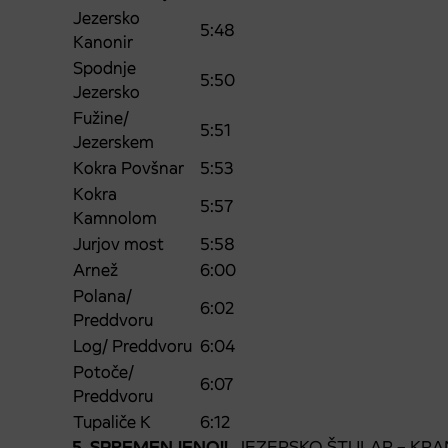
Jezersko
5:48
Kanonir
Spodnje
5:50
Jezersko
Fužine/
5:51
Jezerskem
Kokra Povšnar
5:53
Kokra
5:57
Kamnolom
Jurjov most
5:58
Arnež
6:00
Polana/
6:02
Preddvoru
Log/ Preddvoru
6:04
Potoče/
6:07
Preddvoru
Tupaliče K
6:12
5. SPREMENJENO!!
JEZERSKO ŠTULAR – KRANJ A