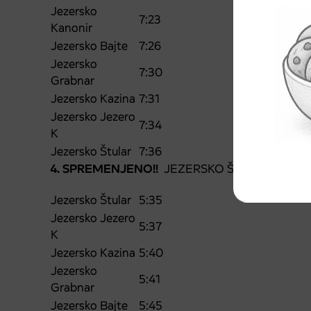
Jezersko
7:23
Kanonir
Jezersko Bajte
7:26
Jezersko
7:30
Grabnar
Jezersko Kazina
7:31
Jezersko Jezero
7:34
K
Jezersko Štular
7:36
4. SPREMENJENO!!
JEZERSKO ŠTULAR – TUPALIČ
Jezersko Štular
5:35
Jezersko Jezero
5:37
K
Jezersko Kazina
5:40
Jezersko
5:41
Grabnar
Jezersko Bajte
5:45