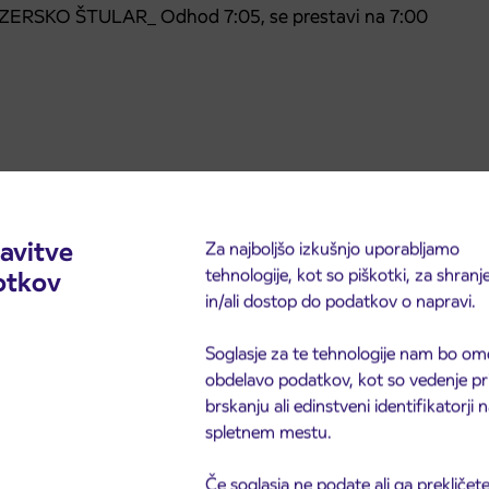
RSKO ŠTULAR_ Odhod 7:05, se prestavi na 7:00
avitve
Za najboljšo izkušnjo uporabljamo
tehnologije, kot so piškotki, za shranj
otkov
in/ali dostop do podatkov o napravi.
Soglasje za te tehnologije nam bo om
obdelavo podatkov, kot so vedenje pr
brskanju ali edinstveni identifikatorji
spletnem mestu.
Če soglasja ne podate ali ga prekličete