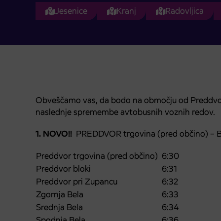
Jesenice
Kranj
Radovljica
Obveščamo vas, da bodo na območju od Preddvora 
naslednje spremembe avtobusnih voznih redov.
1. NOVO!!
PREDDVOR trgovina (pred občino) 
Preddvor trgovina (pred občino)
6:30
Preddvor bloki
6:31
Preddvor pri Zupancu
6:32
Zgornja Bela
6:33
Srednja Bela
6:34
Spodnja Bela
6:36