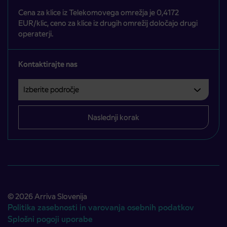
Cena za klice iz Telekomovega omrežja je 0,4172
EUR/klic, ceno za klice iz drugih omrežij določajo drugi
operaterji.
Kontaktirajte nas
Izberite področje
Področje je obvezno izbrati.
Naslednji korak
© 2026 Arriva Slovenija
Politika zasebnosti in varovanja osebnih podatkov
Splošni pogoji uporabe