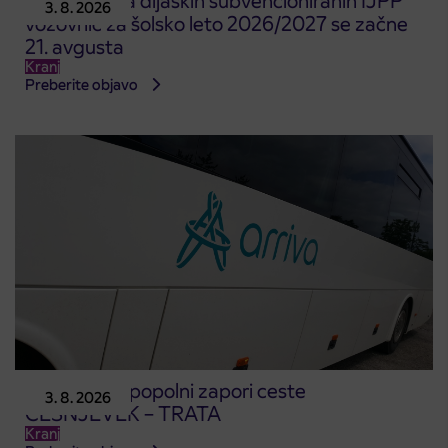
Predprodaja dijaških subvencioniranih IJPP
3. 8. 2026
vozovnic za šolsko leto 2026/2027 se začne
21. avgusta
Kranj
Preberite objavo
Obvestilo o popolni zapori ceste
3. 8. 2026
ČEŠNJEVEK – TRATA
Kranj