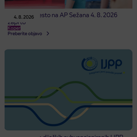
Prodajno mesto na AP Sežana 4. 8. 2026
4. 8. 2026
zaprto
Koper
Preberite objavo