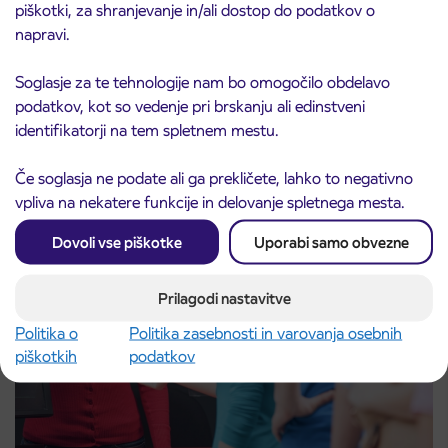
piškotki, za shranjevanje in/ali dostop do podatkov o
Začasne spremembe na linijah Mestnega
10. 8. 2026
napravi.
prometa Koper od 11. do 14. avgusta
Koper
Preberite objavo
Soglasje za te tehnologije nam bo omogočilo obdelavo
podatkov, kot so vedenje pri brskanju ali edinstveni
identifikatorji na tem spletnem mestu.
Če soglasja ne podate ali ga prekličete, lahko to negativno
vpliva na nekatere funkcije in delovanje spletnega mesta.
Dovoli vse piškotke
Uporabi samo obvezne
Prilagodi nastavitve
Politika o
Politika zasebnosti in varovanja osebnih
piškotkih
podatkov