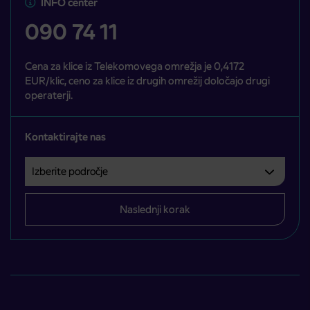
INFO center
090 74 11
Cena za klice iz Telekomovega omrežja je 0,4172
EUR/klic, ceno za klice iz drugih omrežij določajo drugi
operaterji.
Kontaktirajte nas
Izberite področje
Področje je obvezno izbrati.
Naslednji korak