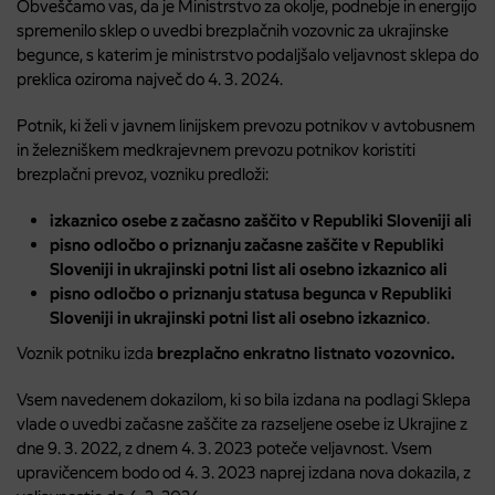
Obveščamo vas, da je Ministrstvo za okolje, podnebje in energijo
spremenilo sklep o uvedbi brezplačnih vozovnic za ukrajinske
begunce, s katerim je ministrstvo podaljšalo veljavnost sklepa do
preklica oziroma največ do 4. 3. 2024.
Potnik, ki želi v javnem linijskem prevozu potnikov v avtobusnem
in železniškem medkrajevnem prevozu potnikov koristiti
brezplačni prevoz, vozniku predloži:
izkaznico osebe z začasno zaščito v Republiki Sloveniji ali
pisno odločbo o priznanju začasne zaščite v Republiki
Sloveniji in ukrajinski potni list ali osebno izkaznico ali
pisno odločbo o priznanju statusa begunca v Republiki
Sloveniji in ukrajinski potni list ali osebno izkaznico
.
Voznik potniku izda
brezplačno enkratno listnato vozovnico.
Vsem navedenem dokazilom, ki so bila izdana na podlagi Sklepa
vlade o uvedbi začasne zaščite za razseljene osebe iz Ukrajine z
dne 9. 3. 2022, z dnem 4. 3. 2023 poteče veljavnost. Vsem
upravičencem bodo od 4. 3. 2023 naprej izdana nova dokazila, z