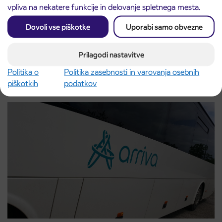
vpliva na nekatere funkcije in delovanje spletnega mesta.
Dovoli vse piškotke
Uporabi samo obvezne
Obvestilo o popolni zapori ceste
3. 8. 2026
Prilagodi nastavitve
ČEŠNJEVEK – TRATA
Kranj
Politika o
Politika zasebnosti in varovanja osebnih
Preberite objavo
piškotkih
podatkov