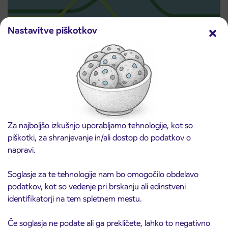
Nastavitve piškotkov
Predprodaja dijaških subvencioniranih IJPP
3. 8. 2026
vozovnic za šolsko leto 2026/2027 se začne
21. avgusta
Kranj
Preberite objavo
Za najboljšo izkušnjo uporabljamo tehnologije, kot so
piškotki, za shranjevanje in/ali dostop do podatkov o
napravi.
Soglasje za te tehnologije nam bo omogočilo obdelavo
podatkov, kot so vedenje pri brskanju ali edinstveni
identifikatorji na tem spletnem mestu.
Če soglasja ne podate ali ga prekličete, lahko to negativno