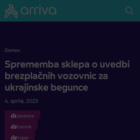
Skoči na vsebino
Domov
Sprememba sklepa o uvedbi brezplačnih vozovnic za ukrajinske b
Sprememba sklepa o uvedbi
brezplačnih vozovnic za
ukrajinske begunce
4. aprila, 2023
Jesenice
Kamnik
Koper