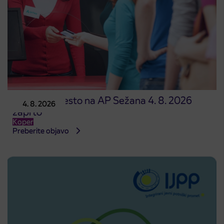
Prodajno mesto na AP Sežana 4. 8. 2026
4. 8. 2026
zaprto
Koper
Preberite objavo