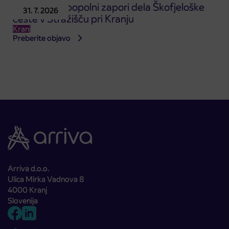
Obvestilo o popolni zapori dela Škofjeloške
31. 7. 2026
ceste v Stražišču pri Kranju
Kranj
Preberite objavo
Arriva d.o.o.
Ulica Mirka Vadnova 8
4000 Kranj
Slovenija