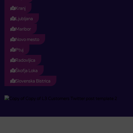
Kranj
Ljubljana
Maribor
Novo mesto
Ptuj
Radovljica
Škofja Loka
Slovenska Bistrica