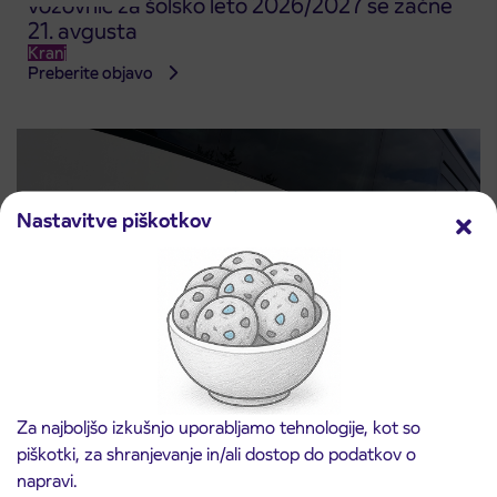
vozovnic za šolsko leto 2026/2027 se začne
21. avgusta
Kranj
Preberite objavo
Nastavitve piškotkov
Obvestilo o popolni zapori ceste
3. 8. 2026
Za najboljšo izkušnjo uporabljamo tehnologije, kot so
ČEŠNJEVEK – TRATA
piškotki, za shranjevanje in/ali dostop do podatkov o
Kranj
napravi.
Preberite objavo