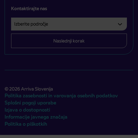
Kontaktirajte nas
Izberite področje
Področje je obvezno izbrati.
Naslednji korak
© 2026 Arriva Slovenija
Politika zasebnosti in varovanja osebnih podatkov
Splošni pogoji uporabe
Izjava o dostopnosti
Informacije javnega značaja
Politika o piškotkih
Avtorji:
Emigma