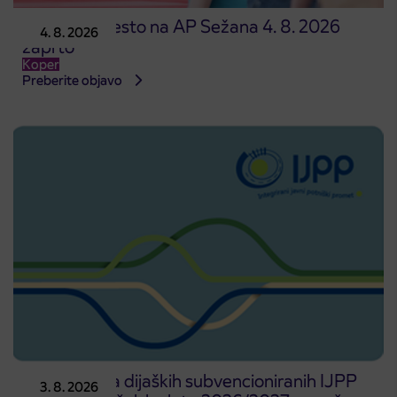
Prodajno mesto na AP Sežana 4. 8. 2026
4. 8. 2026
zaprto
Koper
Preberite objavo
Predprodaja dijaških subvencioniranih IJPP
3. 8. 2026