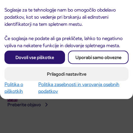
Soglasje za te tehnologije nam bo omogočilo obdelavo
podatkov, kot so vedenje pri brskanju ali edinstveni
identifikatorji na tem spletnem mestu.
Če soglasja ne podate ali ga prekličete, lahko to negativno
vpliva na nekatere funkcije in delovanje spletnega mesta.
Dovoli vse piškotke
Uporabi samo obvezne
Prilagodi nastavitve
Politika o
Politika zasebnosti in varovanja osebnih
Obvestilo o popolni zapori dela Škofjeloške
31. 7. 2026
piškotkih
podatkov
ceste v Stražišču pri Kranju
Kranj
Preberite objavo