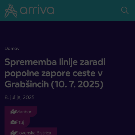
Skoči na vsebino
Domov
Sprememba linije zaradi popolne zapore ceste v Grabšincih (10. 7. 
Sprememba linije zaradi
popolne zapore ceste v
Grabšincih (10. 7. 2025)
8. julija, 2025
Maribor
Ptuj
Slovenska Bistrica