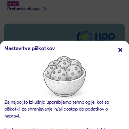
Koper
Preberite objavo
Nastavitve piškotkov
Za najboljšo izkušnjo uporabljamo tehnologije, kot so
Predprodaja dijaških subvencioniranih IJPP
3. 8. 2026
piškotki, za shranjevanje in/ali dostop do podatkov o
vozovnic za šolsko leto 2026/2027 se začne
napravi.
21. avgusta
Kranj