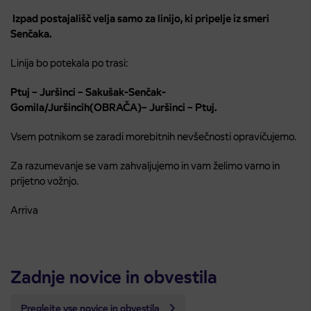
Izpad postajališč velja samo za linijo, ki pripelje iz smeri
Senčaka.
Linija bo potekala po trasi:
Ptuj – Juršinci – Sakušak-Senčak-
Gomila/Juršincih(OBRAČA)– Juršinci – Ptuj.
Vsem potnikom se zaradi morebitnih nevšečnosti opravičujemo.
Za razumevanje se vam zahvaljujemo in vam želimo varno in
prijetno vožnjo.
Arriva
Zadnje novice in obvestila
Preglejte vse novice in obvestila