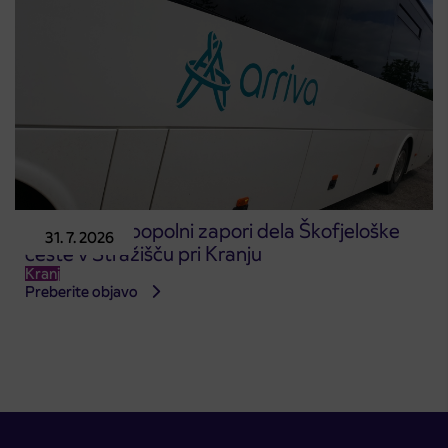
Obvestilo o popolni zapori dela Škofjeloške
31. 7. 2026
ceste v Stražišču pri Kranju
Kranj
Preberite objavo