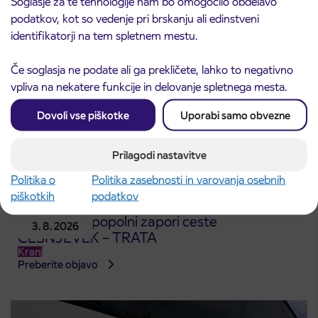
Soglasje za te tehnologije nam bo omogočilo obdelavo
Preberite objavo
podatkov, kot so vedenje pri brskanju ali edinstveni
identifikatorji na tem spletnem mestu.
Če soglasja ne podate ali ga prekličete, lahko to negativno
vpliva na nekatere funkcije in delovanje spletnega mesta.
Dovoli vse piškotke
Uporabi samo obvezne
Prilagodi nastavitve
Politika o
Politika zasebnosti in varovanja osebnih
piškotkih
podatkov
Obvestilo o popolni zapori ceste
3. 8. 2026
ČEŠNJEVEK – TRATA
Kranj
Preberite objavo