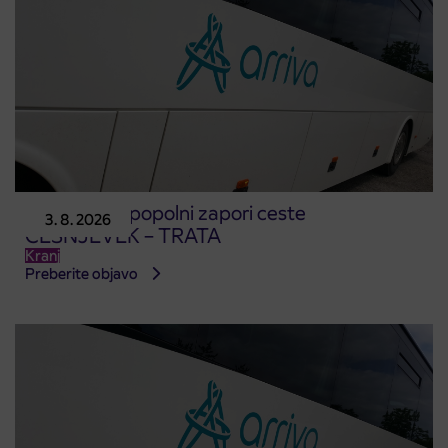
Obvestilo o popolni zapori ceste
3. 8. 2026
ČEŠNJEVEK – TRATA
Kranj
Preberite objavo