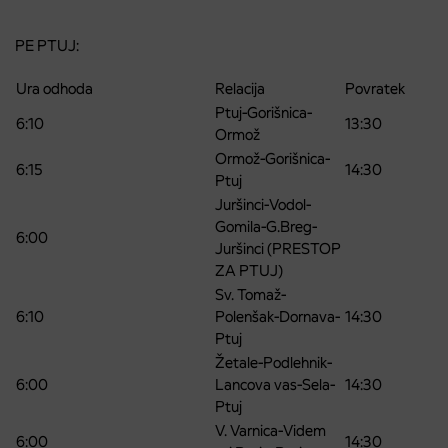
PE PTUJ:
Ura odhoda
Relacija
Povratek
Ptuj-Gorišnica-
6:10
13:30
Ormož
Ormož-Gorišnica-
6:15
14:30
Ptuj
Juršinci-Vodol-
Gomila-G.Breg-
6:00
Juršinci (PRESTOP
ZA PTUJ)
Sv. Tomaž-
6:10
Polenšak-Dornava-
14:30
Ptuj
Žetale-Podlehnik-
6:00
Lancova vas-Sela-
14:30
Ptuj
V. Varnica-Videm
6:00
14:30