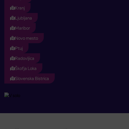
Kranj
Ljubljana
Maribor
Novo mesto
Ptuj
Radovljica
Škofja Loka
Slovenska Bistrica