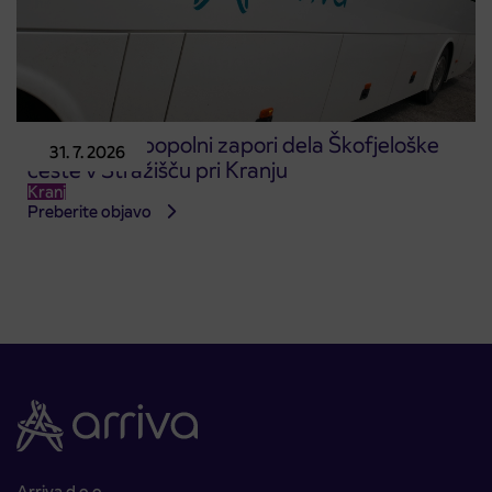
Obvestilo o popolni zapori dela Škofjeloške
31. 7. 2026
ceste v Stražišču pri Kranju
Kranj
Preberite objavo
Arriva d.o.o.