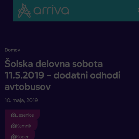
Skoči na vsebino
Domov
Šolska delovna sobota 11.5.2019 – dodatni odhodi avtobusov
Šolska delovna sobota
11.5.2019 – dodatni odhodi
avtobusov
10. maja, 2019
Jesenice
Kamnik
Koper