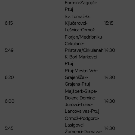
Formin-Zagojiči-
Ptuj
Sv. Tomaž-G.
6:15
Ključarovci-
15:15
Lešnica-Ormož
Florjan/Medribniku-
Cirkulane-
5:49
Pristava/Cirkulanah
14:30
K-Borl-Markovci-
Ptuj
Ptuj-Mestni Vrh-
6:20
Grajenščak-
14:30
Grajena-Ptuj
Majšperk-Slape-
Dolena Dominc-
6:00
14:30
Jurovci-Tržec-
Lancova vas-Ptuj
Ormož-Podgorci-
Lasigovci-
5:45
14:30
Žamenci-Dornava-