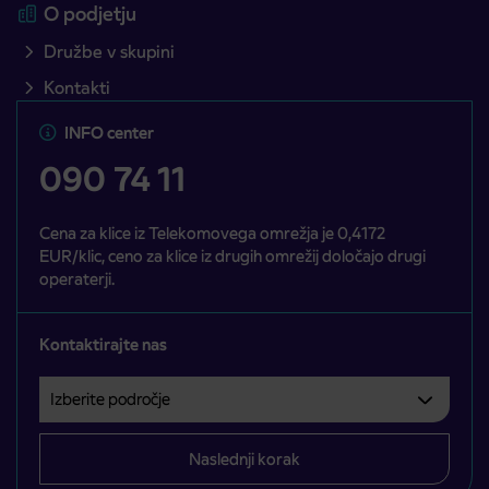
O podjetju
Družbe v skupini
Kontakti
INFO center
090 74 11
Cena za klice iz Telekomovega omrežja je 0,4172
EUR/klic, ceno za klice iz drugih omrežij določajo drugi
operaterji.
Kontaktirajte nas
Izberite področje
Področje je obvezno izbrati.
Naslednji korak