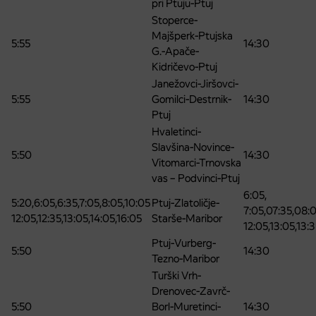
pri Ptuju-Ptuj
Stoperce-
Majšperk-Ptujska
5:55
14:30
G.-Apače-
Kidričevo-Ptuj
Janežovci-Jiršovci-
5:55
Gomilci-Destrnik-
14:30
Ptuj
Hvaletinci-
Slavšina-Novince-
5:50
14:30
Vitomarci-Trnovska
vas – Podvinci-Ptuj
6:05,
5:20,6:05,6:35,7:05,8:05,10:05
Ptuj-Zlatoličje-
7:05,07:35,08:
12:05,12:35,13:05,14:05,16:05
Starše-Maribor
12:05,13:05,13:3
Ptuj-Vurberg-
5:50
14:30
Tezno-Maribor
Turški Vrh-
Drenovec-Zavrč-
5:50
Borl-Muretinci-
14:30