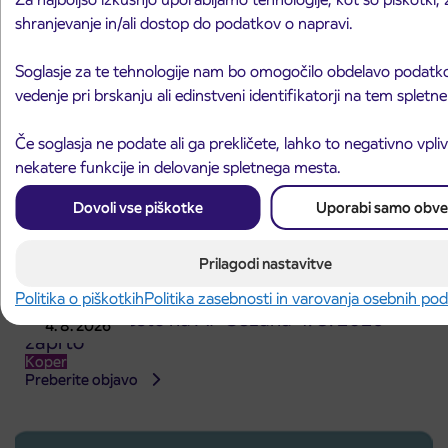
shranjevanje in/ali dostop do podatkov o napravi.
Soglasje za te tehnologije nam bo omogočilo obdelavo podatko
vedenje pri brskanju ali edinstveni identifikatorji na tem splet
Če soglasja ne podate ali ga prekličete, lahko to negativno vpli
nekatere funkcije in delovanje spletnega mesta.
Dovoli vse piškotke
Uporabi samo obve
Prilagodi nastavitve
Politika o piškotkih
Politika zasebnosti in varovanja osebnih po
Prodajno mesto na AP Sežana 4. 8. 2026
4. 8. 2026
zaprto
Koper
Preberite objavo