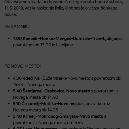
Obveščamo vas, da bodo zaradi šolskega pouka bodo v soboto,
11. 5. 2019, vozile naslednje linije, ki obratujejo v času šolskega
pouka:
PE KAMNIK:
7.00 Kamnik -Homec-Mengeš-Domžale-Trzin-Ljubljana
s
povratkom ob 13.00 iz Ljubljane
PE NOVO MESTO:
4.36 Rdeči Kal
(Žužemberk)-Novo mesto s povratkom ob
15.45 iz Novega mesta
5.40 Šentjernej-Orehovica-Novo mesto
s povratkom iz
Novega mesta ob 14.40
5.10 Črnomelj-Metlika-Novo mesto
s povratkom iz
Novega mesta ob 14.05
5.40 Krmelj-Mokronog-Šmarjeta-Novo mesto
s
povratkom iz Novega mesta ob 15.45
6.05 Laze-Novo mesto
s povratkom iz Novega mesta ob