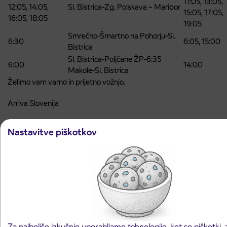
11:05, 13:05,
12:05, 14:05,
Sl. Bistrica-Zg. Polskava – Maribor
15:05, 17:05,
16:05, 18:05
19:05
Smrečno-Šmartno na Pohorju-Sl.
6:30
6:05, 15:00
Bistrica
Sl. Bistrica-Poljčane ŽP-6:35
6:00
14:00
Makole-Sl. Bistrica
Želimo vam varno in prijetno vožnjo.
Arriva Slovenija
Nastavitve piškotkov
Zadnje novice in obvestila
Preglejte vse novice in obvestila
Za najboljšo izkušnjo uporabljamo tehnologije, kot so piškotki, 