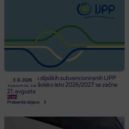
Predprodaja dijaških subvencioniranih IJPP
3. 8. 2026
vozovnic za šolsko leto 2026/2027 se začne
21. avgusta
Kranj
Preberite objavo