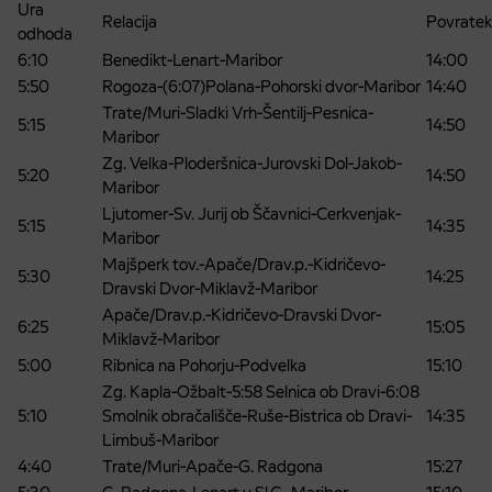
Ura
Relacija
Povratek
odhoda
6:10
Benedikt-Lenart-Maribor
14:00
5:50
Rogoza-(6:07)Polana-Pohorski dvor-Maribor
14:40
Trate/Muri-Sladki Vrh-Šentilj-Pesnica-
5:15
14:50
Maribor
Zg. Velka-Ploderšnica-Jurovski Dol-Jakob-
5:20
14:50
Maribor
Ljutomer-Sv. Jurij ob Ščavnici-Cerkvenjak-
5:15
14:35
Maribor
Majšperk tov.-Apače/Drav.p.-Kidričevo-
5:30
14:25
Dravski Dvor-Miklavž-Maribor
Apače/Drav.p.-Kidričevo-Dravski Dvor-
6:25
15:05
Miklavž-Maribor
5:00
Ribnica na Pohorju-Podvelka
15:10
Zg. Kapla-Ožbalt-5:58 Selnica ob Dravi-6:08
5:10
Smolnik obračališče-Ruše-Bistrica ob Dravi-
14:35
Limbuš-Maribor
4:40
Trate/Muri-Apače-G. Radgona
15:27