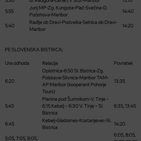
5:30
G. Radgona-Lenart v Sl.G.-Maribor
15:10
Jurij MP-Zg. Kungota-Plač-Svečina-D.
5:55
14:40
Počehova-Maribor
Radlje ob Dravi-Podvelka-Selnica ob Dravi-
5:40
14:20
Maribor
PE SLOVENSKA BISTRICA;
Ura odhoda
Relacija
Povratek
Oplotnica-6:50 Sl. Bistrica-Zg.
Polskava-Slivnica-Maribor TAM-
6:20
13:35
AP Maribor (kooperant Pohorje
Tours)
Planina pod Šumnikom-V. Tinje –
5:45
6:15 Kebelj – 6:30 V. Tinje – Sl.
6:35, 13:45
Bistrica
Kebelj-Gladomes-Kostanjevec-Sl.
6:45
14:20
Bistrica
6:05, 8:05,
5:05, 7:05, 9:05,