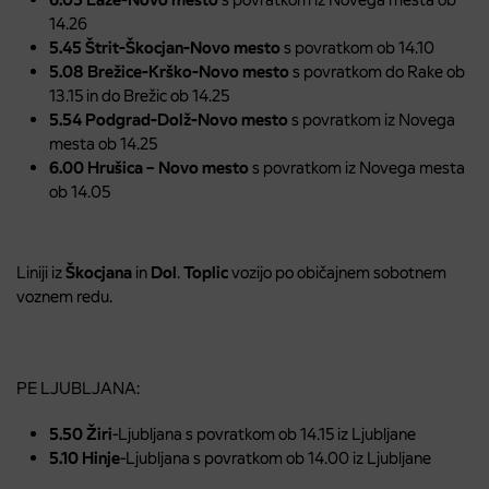
14.26
5.45 Štrit-Škocjan-Novo mesto
s povratkom ob 14.10
5.08 Brežice-Krško-Novo mesto
s povratkom do Rake ob
13.15 in do Brežic ob 14.25
5.54 Podgrad-Dolž-Novo mesto
s povratkom iz Novega
mesta ob 14.25
6.00 Hrušica – Novo mesto
s povratkom iz Novega mesta
ob 14.05
Liniji iz
Škocjana
in
Dol
.
Toplic
vozijo po običajnem sobotnem
voznem redu.
PE LJUBLJANA:
5.50 Žiri
-Ljubljana s povratkom ob 14.15 iz Ljubljane
5.10 Hinje
-Ljubljana s povratkom ob 14.00 iz Ljubljane