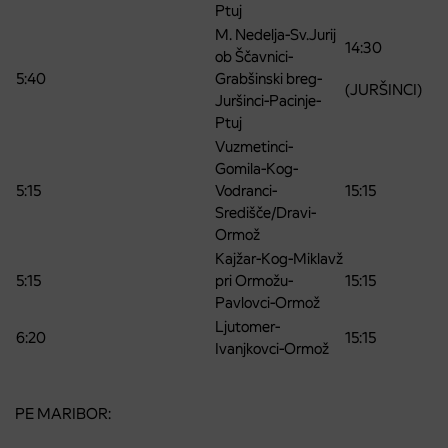
Ptuj
M. Nedelja-Sv.Jurij
14:30
ob Ščavnici-
5:40
Grabšinski breg-
(JURŠINCI)
Juršinci-Pacinje-
Ptuj
Vuzmetinci-
Gomila-Kog-
5:15
Vodranci-
15:15
Središče/Dravi-
Ormož
Kajžar-Kog-Miklavž
5:15
pri Ormožu-
15:15
Pavlovci-Ormož
Ljutomer-
6:20
15:15
Ivanjkovci-Ormož
PE MARIBOR: