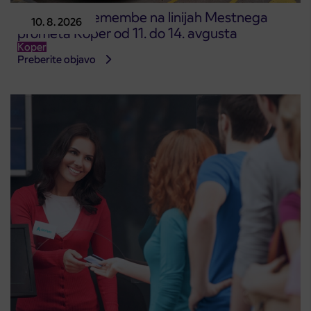
Začasne spremembe na linijah Mestnega
10. 8. 2026
prometa Koper od 11. do 14. avgusta
Koper
Preberite objavo