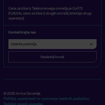
Cena za klice iz Telekomovega omrežja je 0,4172
EUR/klic, ceno za klice iz drugih omrežij določajo drugi
operaterji.
Kontaktirajte nas
Izberite področje
Področje je obvezno izbrati.
Naslednji korak
© 2026 Arriva Slovenija
Politika zasebnosti in varovanja osebnih podatkov
Splošni pogoji uporabe