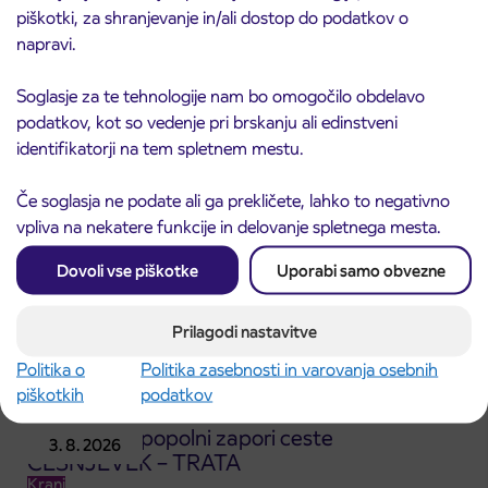
Predprodaja dijaških subvencioniranih IJPP
piškotki, za shranjevanje in/ali dostop do podatkov o
3. 8. 2026
vozovnic za šolsko leto 2026/2027 se začne
napravi.
21. avgusta
Kranj
Soglasje za te tehnologije nam bo omogočilo obdelavo
Preberite objavo
podatkov, kot so vedenje pri brskanju ali edinstveni
identifikatorji na tem spletnem mestu.
Če soglasja ne podate ali ga prekličete, lahko to negativno
vpliva na nekatere funkcije in delovanje spletnega mesta.
Dovoli vse piškotke
Uporabi samo obvezne
Prilagodi nastavitve
Politika o
Politika zasebnosti in varovanja osebnih
piškotkih
podatkov
Obvestilo o popolni zapori ceste
3. 8. 2026
ČEŠNJEVEK – TRATA
Kranj