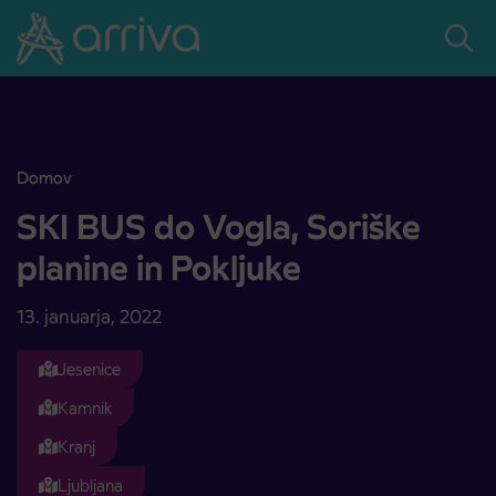
Skoči na vsebino
Domov
SKI BUS do Vogla, Soriške planine in Pokljuke
SKI BUS do Vogla, Soriške
planine in Pokljuke
13. januarja, 2022
Jesenice
Kamnik
Kranj
Ljubljana