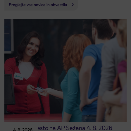
Preglejte vse novice in obvestila
Prodajno mesto na AP Sežana 4. 8. 2026
4. 8. 2026