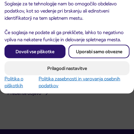
Soglasje za te tehnologije nam bo omogočilo obdelavo
podatkov, kot so vedenje pri brskanju ali edinstveni
identifikatorji na tem spletnem mestu.
Če soglasja ne podate ali ga prekličete, lahko to negativno
vpliva na nekatere funkcije in delovanje spletnega mesta.
Dovoli vse piškotke
Uporabi samo obvezne
Prilagodi nastavitve
Obvestilo o popolni zapori dela Škofjeloške
31. 7. 2026
Politika o
Politika zasebnosti in varovanja osebnih
ceste v Stražišču pri Kranju
piškotkih
podatkov
Kranj
Preberite objavo