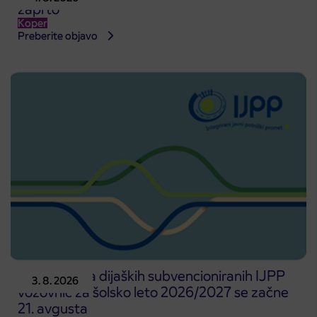
zaprto
Koper
Preberite objavo
Predprodaja dijaških subvencioniranih IJPP
3. 8. 2026
vozovnic za šolsko leto 2026/2027 se začne
21. avgusta