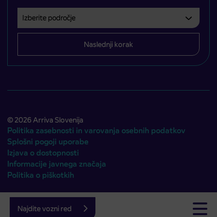
Izberite področje
Področje je obvezno izbrati.
Naslednji korak
© 2026 Arriva Slovenija
Politika zasebnosti in varovanja osebnih podatkov
Splošni pogoji uporabe
Izjava o dostopnosti
Informacije javnega značaja
Politika o piškotkih
Avtorji:
Emigma
Najdite vozni red