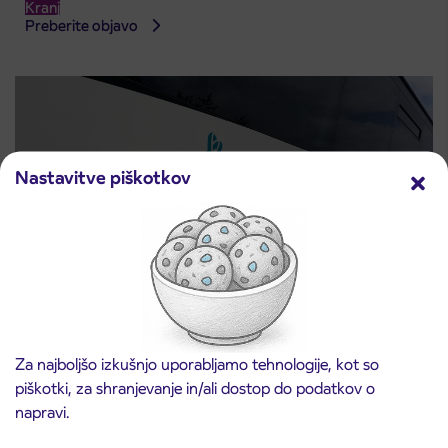
Kranj
Preberite objavo
Nastavitve piškotkov
Obvestilo o popolni zapori ceste
3. 8. 2026
ČEŠNJEVEK – TRATA
Za najboljšo izkušnjo uporabljamo tehnologije, kot so
Kranj
piškotki, za shranjevanje in/ali dostop do podatkov o
Preberite objavo
napravi.