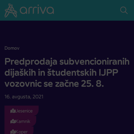
Skoči na vsebino
Domov
Predprodaja subvencioniranih dijaških in študentskih IJPP vozovnic 
Predprodaja subvencioniranih
dijaških in študentskih IJPP
vozovnic se začne 25. 8.
16. avgusta, 2021
Jesenice
Kamnik
Koper