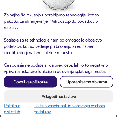
Za najboljšo izkušnjo uporabljamo tehnologije, kot so
piškotki, za shranjevanje in/ali dostop do podatkov o
napravi.
Soglasje za te tehnologije nam bo omogočilo obdelavo
Obvestilo o popolni zapori ceste
3. 8. 2026
podatkov, kot so vedenje pri brskanju ali edinstveni
ČEŠNJEVEK – TRATA
identifikatorji na tem spletnem mestu.
Kranj
Preberite objavo
Če soglasja ne podate ali ga prekličete, lahko to negativno
vpliva na nekatere funkcije in delovanje spletnega mesta.
Dovoli vse piškotke
Uporabi samo obvezne
Prilagodi nastavitve
Politika o
Politika zasebnosti in varovanja osebnih
piškotkih
podatkov