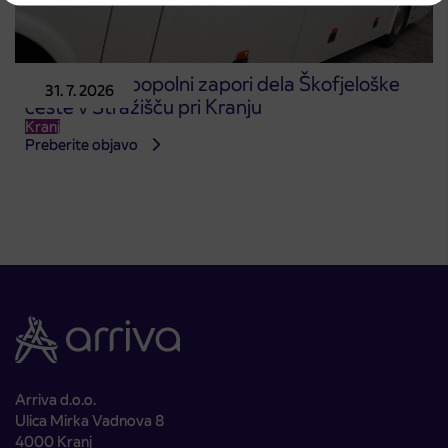
Obvestilo o popolni zapori dela Škofjeloške
31. 7. 2026
ceste v Stražišču pri Kranju
Kranj
Preberite objavo
Arriva d.o.o.
Ulica Mirka Vadnova 8
4000 Kranj