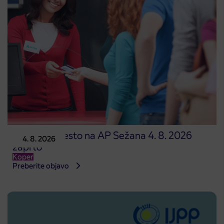
Prodajno mesto na AP Sežana 4. 8. 2026
4. 8. 2026
zaprto
Koper
Preberite objavo