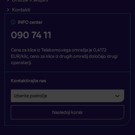
Kontakti
INFO center
090 74 11
Cena za klice iz Telekomovega omrežja je 0,4172
EUR/klic, ceno za klice iz drugih omrežij določajo drugi
operaterji.
Kontaktirajte nas
Izberite področje
Področje je obvezno izbrati.
Naslednji korak