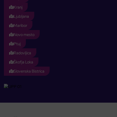
Kranj
Ljubljana
Maribor
Novo mesto
Ptuj
Radovljica
Škofja Loka
Slovenska Bistrica