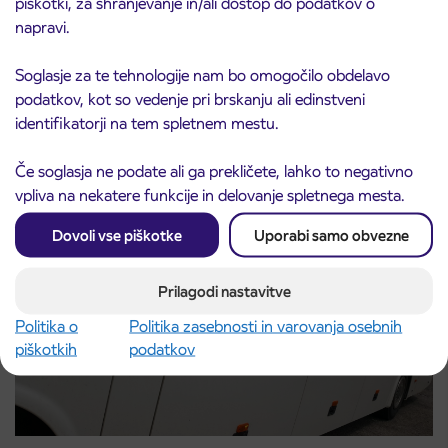
piškotki, za shranjevanje in/ali dostop do podatkov o
napravi.
Predprodaja dijaških subvencioniranih IJPP
Soglasje za te tehnologije nam bo omogočilo obdelavo
3. 8. 2026
vozovnic za šolsko leto 2026/2027 se začne
podatkov, kot so vedenje pri brskanju ali edinstveni
21. avgusta
identifikatorji na tem spletnem mestu.
Kranj
Preberite objavo
Če soglasja ne podate ali ga prekličete, lahko to negativno
vpliva na nekatere funkcije in delovanje spletnega mesta.
Dovoli vse piškotke
Uporabi samo obvezne
Prilagodi nastavitve
Politika o
Politika zasebnosti in varovanja osebnih
piškotkih
podatkov