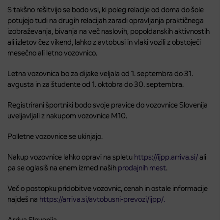
S takšno rešitvijo se bodo vsi, ki poleg relacije od doma do šole
potujejo tudi na drugih relacijah zaradi opravljanja praktičnega
izobraževanja, bivanja na več naslovih, popoldanskih aktivnostih
ali izletov čez vikend, lahko z avtobusi in vlaki vozili z obstoječi
mesečno ali letno vozovnico.
Letna vozovnica bo za dijake veljala od 1. septembra do 31.
avgusta in za študente od 1. oktobra do 30. septembra.
Registrirani športniki bodo svoje pravice do vozovnice Slovenija
uveljavljali z nakupom vozovnice M10.
Polletne vozovnice se ukinjajo.
Nakup vozovnice lahko opravi na spletu
https://ijpp.arriva.si/
ali
pa se oglasiš na enem izmed naših
prodajnih mest
.
Več o postopku pridobitve vozovnic, cenah in ostale informacije
najdeš na
https://arriva.si/avtobusni-prevozi/ijpp/.
Arriva Slovenija