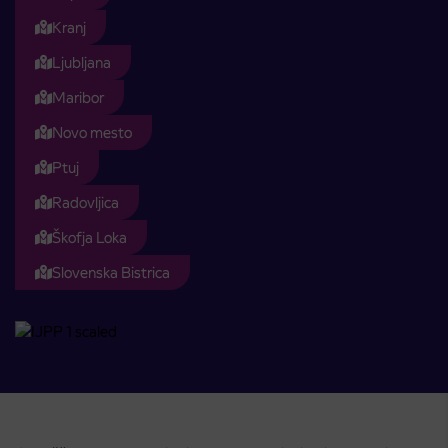
Kranj
Ljubljana
Maribor
Novo mesto
Ptuj
Radovljica
Škofja Loka
Slovenska Bistrica