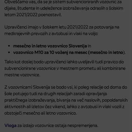
Obveščamo vas, da se je sistem subvencioniranih vozovnic za
dijake, študente in udeležence izobraževanja odraslih s šolskim
letom 2021/2022 poenostavil.
Upravičenci imajo v šolskem letu 2021/2022 za potovanja na
medkrajevnih prevozih z avtobusi in vlaki na voljo:
mesečno in letno vozovnico Slovenija
in
vozovnico M10 za 10 voženj na mesec (mesečno in letno
).
Tako kot doslej bodo upravičenci lahko uveljavili tudi pravico do
subvencionirane vozovnice v mestnem prometu ali kombinirane
mestne vozovnice.
Z vozovnicami Slovenija se bodo vsi, ki poleg relacije od doma do
šole potujejo tudi na drugih relacijah zaradi opravljanja
praktičnega izobraževanja, bivanja na več naslovih, popoldanskih
aktivnostih ali izletov čez vikend, lahko z avtobusi in vlaki vozili z
obstoječi mesečno ali letno vozovnico.
Vloga
za izdajo vozovnice ostaja nespremenjena.