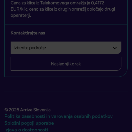
Cena za klice iz Telekomovega omrežja je 0,4172
EUR/klic, ceno za klice iz drugih omrežij določajo drugi
operaterji.
Kontaktirajte nas
Izberite področje
Področje je obvezno izbrati.
Naslednji korak
© 2026 Arriva Slovenija
Politika zasebnosti in varovanja osebnih podatkov
Splošni pogoji uporabe
Izjava o dostopnosti