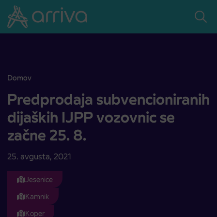
Skoči na vsebino
Domov
Predprodaja subvencioniranih dijaških IJPP vozovnic se začne 25. 8
Predprodaja subvencioniranih
dijaških IJPP vozovnic se
začne 25. 8.
25. avgusta, 2021
Jesenice
Kamnik
Koper