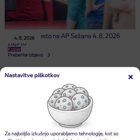
Prodajno mesto na AP Sežana 4. 8. 2026
4. 8. 2026
zaprto
Koper
Preberite objavo
Nastavitve piškotkov
Za najboljšo izkušnjo uporabljamo tehnologije, kot so