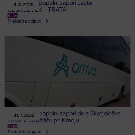
Obvestilo o popolni zapori ceste
3. 8. 2026
ČEŠNJEVEK – TRATA
Kranj
Preberite objavo
Obvestilo o popolni zapori dela Škofjeloške
31. 7. 2026
ceste v Stražišču pri Kranju
Kranj
Preberite objavo