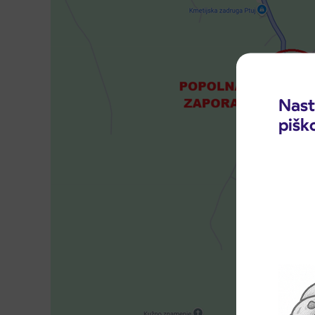
Nast
pišk