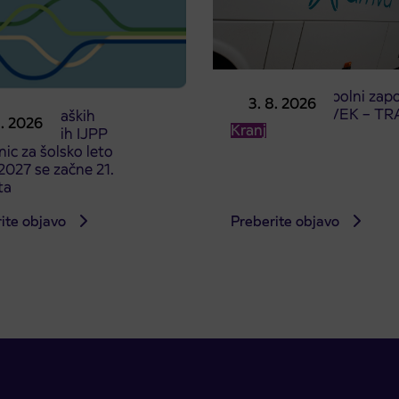
Obvestilo o popolni zapo
3. 8. 2026
ceste ČEŠNJEVEK – TR
odaja dijaških
8. 2026
Kranj
cioniranih IJPP
ic za šolsko leto
027 se začne 21.
ta
ite objavo
Preberite objavo