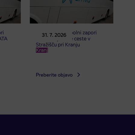
ri
Obvestilo o popolni zapori
31. 7. 2026
ATA
dela Škofjeloške ceste v
Stražišču pri Kranju
Kranj
Preberite objavo