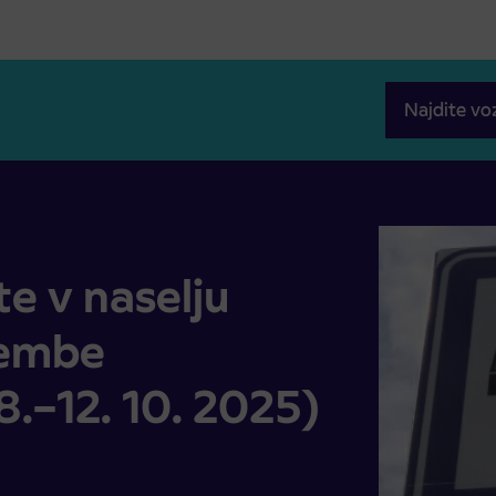
Najdite vo
embe avtobusnih linij (21. 8.–12. 10. 2025)
e v naselju
membe
 8.–12. 10. 2025)