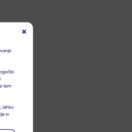
evanje
ogočilo
i
 na tem
, lahko
je in