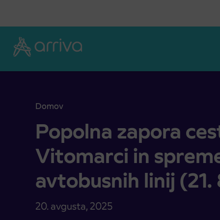
Skoči na vsebino
Domov
Popolna zapora ceste v naselju Vitomarci in sprem
Popolna zapora cest
Vitomarci in spre
avtobusnih linij (21.
20. avgusta, 2025