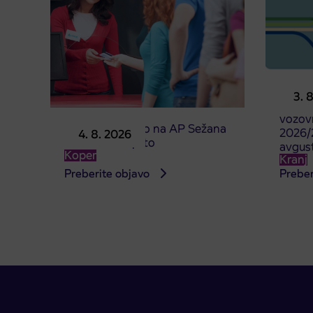
Predpr
3. 
subven
vozovn
Prodajno mesto na AP Sežana
2026/2
4. 8. 2026
4. 8. 2026 zaprto
avgus
Koper
Kranj
Preberite objavo
Preber