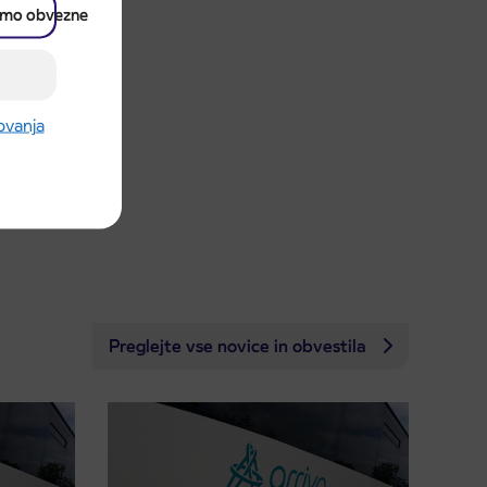
amo obvezne
rovanja
Preglejte vse novice in obvestila