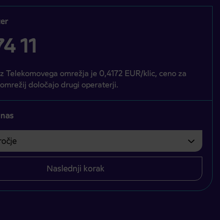
er
4 11
iz Telekomovega omrežja je 0,4172 EUR/klic, ceno za
 omrežij določajo drugi operaterji.
 nas
čje
bvezno izbrati.
Naslednji korak