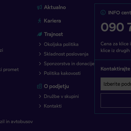
Aktualno
INFO cent
Kariera
090 7
Trajnost
Cena za klice 
Okoljska politika
zi
klice iz drugih
Skladnost poslovanja
Sponzorstva in donacije
Kontaktirajte
ški promet
Politika kakovosti
Izberite podro
Področje je o
O podjetju
Družbe v skupini
Kontakti
il in avtobusov