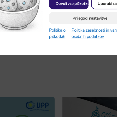
Dovoli vse piškotke
Uporabi s
Prilagodi nastavitve
 opravičujemo.
Politika o
Politika zasebnosti in va
piškotkih
osebnih podatkov