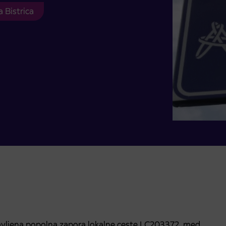
 Bistrica
stavljena popolna zapora lokalne ceste LC203372 med