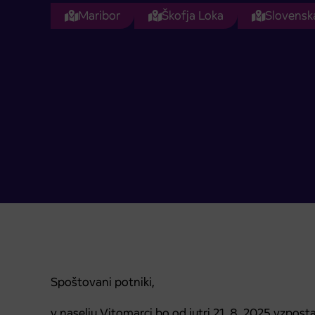
Maribor
Škofja Loka
Slovenska
Spoštovani potniki,
v naselju Vitomarci bo od jutri 21. 8. 2025 vzpo