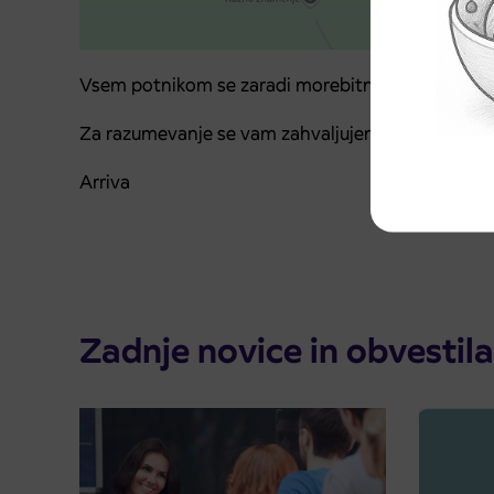
Vsem potnikom se zaradi morebitnih nevšečnosti
Za razumevanje se vam zahvaljujemo.
Arriva
Zadnje novice in obvestila