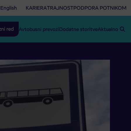
English
KARIERA
TRAJNOST
PODPORA POTNIKOM
zni red
Avtobusni prevozi
Dodatne storitve
Aktualno