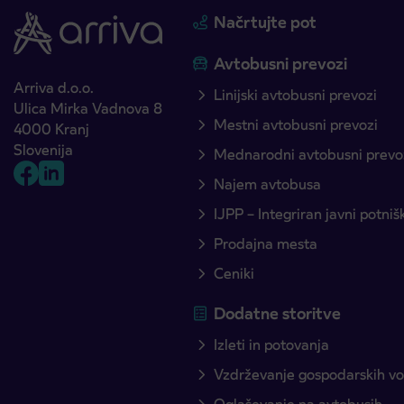
Načrtujte pot
Avtobusni prevozi
Arriva d.o.o.
Linijski avtobusni prevozi
Ulica Mirka Vadnova 8
Mestni avtobusni prevozi
4000 Kranj
Slovenija
Mednarodni avtobusni prevo
Najem avtobusa
IJPP – Integriran javni potni
Prodajna mesta
Ceniki
Dodatne storitve
Izleti in potovanja
Vzdrževanje gospodarskih voz