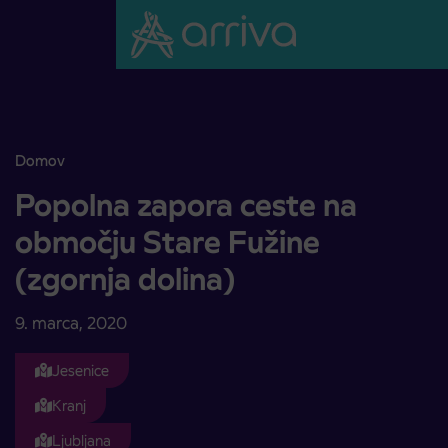
Skoči na vsebino
Domov
Popolna zapora ceste na območju Stare Fužine (zgornja dolina)
Popolna zapora ceste na
območju Stare Fužine
(zgornja dolina)
9. marca, 2020
Jesenice
Kranj
Ljubljana