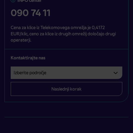
INFO center
090 74 11
Cena za klice iz Telekomovega omrežja je 0,4172
EUR/klic, ceno za klice iz drugih omrežij določajo drugi
operaterji.
Kontaktirajte nas
Izberite področje
Področje je obvezno izbrati.
Naslednji korak