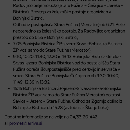
Radovljico peljemo 6.22 (Stara Fužina – Češnjica – Jereka –
Bistrica). Prestop za železniško postajo organiziran v
Bohinjski Bistrici.
Odhod iz postajališča Stara Fužina (Mercator) ob 6.21. Pelje
neposredno za železniško postajo. Za Radovljico organiziran
prestop ob 6.55 v Bohinjski Bistrici,
7:05 Bohinjska Bistrica ŽP-jezero-Sr.vas-Bohinjska Bistrica
ŽP vozi samo do Stare Fužine (Mercator),
9:10, 10:20, 11:30, 12:20 in 13:13 Bohinjska Bistrica-Jereka-
Sr.vas-jezero-Bohinjska Bistrica vozi do postajališča Stara
Fužina obračališču/postajališče pred cerkvijo in se vrača v
smeri: Stara Fužina -Bohinjska Češnjica in ob 9:30, 10:40,
11:49, 12:39 in 13:32,
15:15 Bohinjska Bistrica ŽP-jezero-Sr.vas-Jereka-Bohinjska
Bistrica ŽP vozi samo do Stare Fužine(Mercator) po trasi
Savica – Jezero – Stara Fužina. Odhod za Zgornjo dolino iz
Bohinjske Bistrice ob 15:28 (avtobus iz Škofje Loke)
Dodatne informacije so na voljo na 04/53-20-442
ali
promet@arriva.si