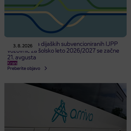
Predprodaja dijaških subvencioniranih IJPP
3. 8. 2026
vozovnic za šolsko leto 2026/2027 se začne
21. avgusta
Kranj
Preberite objavo