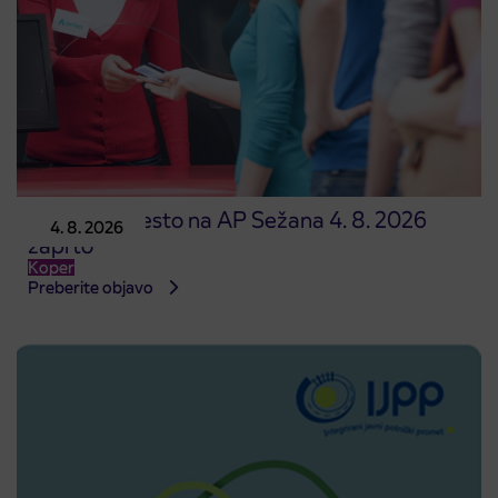
Prodajno mesto na AP Sežana 4. 8. 2026
4. 8. 2026
zaprto
Koper
Preberite objavo