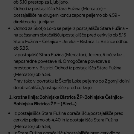
ob 5.10 prestop za Ljubljano.
Odhod iz postajališča Stara Fužina (Mercator) –
postajališče na drugem koncu zapore peljemo ob 4.59 –
direktno do Ljubljane
Odhod za Škofjo Loko se pelje iz postajališča Stara Fužina –
na začasnem obračališču/postajališče pred cerkvijo ob 5.15 –
Stara Fužina – Češnjica – Jereka – Bistrica. Iz Bistrice odhod
ob 5.35.
Iz postajališč Stara Fužina (Mercator), Jezero, Ribčev laz…
neposredne povezave ni. Omogočena povezava s
prestopom v Bistrici. Odhod iz postajališča Stara Fužina
(Mercator) ob 4.59.
Prav tako v povratku iz Škofje Loke peljemo po Zgornji dolini
do obračališču/postajališče pred cerkvijo
krožna linija: Bohinjska Bistrica ŽP-Bohinjska Češnjica-
Bohinjska Bistrica ŽP – (Bled…)
Iz postajališča Stara Fužina obračališču/postajališče pred
cerkvijo peljemo ob 4.40 in iz postajališča Stara Fužina
(Mercator) ob 4.59,
Iz Stara Fužina obračališču/postajališče pred cerkvijo za