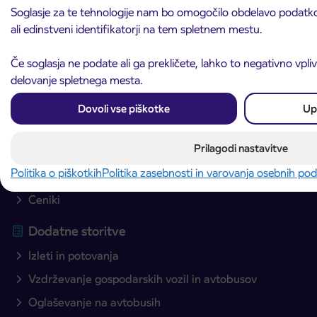
Načrtujte pot
Soglasje za te tehnologije nam bo omogočilo obdelavo podatkov
ali edinstveni identifikatorji na tem spletnem mestu.
Avtobusni prevozi
Linijski avtobusni prevozi
Če soglasja ne podate ali ga prekličete, lahko to negativno vpli
delovanje spletnega mesta.
Mestni avtobusni prevozi
Mednarodni avtobusni prevozi
Dovoli vse piškotke
Up
Najem avtobusa
Prilagodi nastavitve
IJPP – Integriran javni potniški promet
Politika o piškotkih
Politika zasebnosti in varovanja osebnih po
Prodajna mesta
Ceniki
Dodatne storitve
Izleti in potovanja
Vzdrževanje gospodarskih vozil in avtobusov
Oglaševanje na avtobusih