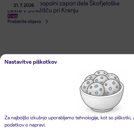
Obvestilo o popolni zapori dela Škofjeloške
31. 7. 2026
ceste v Stražišču pri Kranju
Kranj
Preberite objavo
Nastavitve piškotkov
Arriva d.o.o.
Ulica Mirka Vadnova 8
4000 Kranj
Slovenija
Za najboljšo izkušnjo uporabljamo tehnologije, kot so piškotki, 
podatkov o napravi.