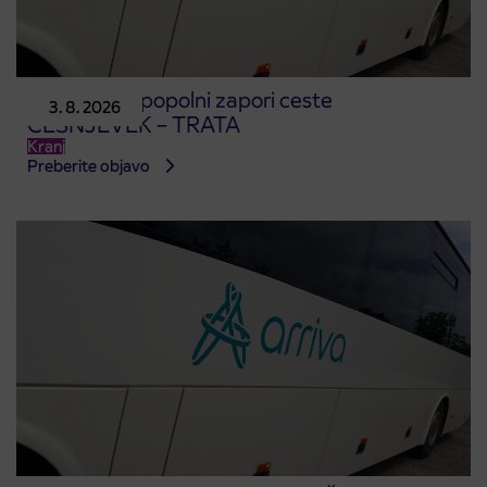
Obvestilo o popolni zapori ceste
3. 8. 2026
ČEŠNJEVEK – TRATA
Kranj
Preberite objavo