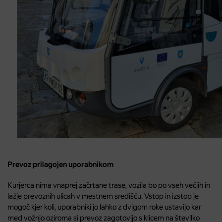
Prevoz prilagojen uporabnikom
Kurjerca nima vnaprej začrtane trase, vozila bo po vseh večjih in
lažje prevoznih ulicah v mestnem središču. Vstop in izstop je
mogoč kjer koli, uporabniki jo lahko z dvigom roke ustavijo kar
med vožnjo oziroma si prevoz zagotovijo s klicem na številko