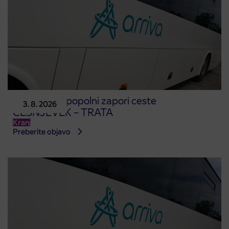
Obvestilo o popolni zapori ceste
3. 8. 2026
ČEŠNJEVEK – TRATA
Kranj
Preberite objavo