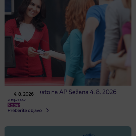
Prodajno mesto na AP Sežana 4. 8. 2026
4. 8. 2026
zaprto
Koper
Preberite objavo