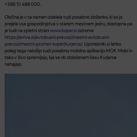
+386 51 488 000.
Občina je v ta namen izdelala tudi posebno zloženko, ki so jo
prejela vsa gospodinjstva v starem mestnem jedru, dostopna pa
je tudi na spletni strani
www.koper.si
oziroma
https://arriva.si/avtobusni-prevozi/mestni-avtobusni-
prevozi/mestni-promet-koper/kurjerca/
. Uporabniki si lahko
poleg tega naložijo tudi posebno mobilno aplikacijo MOK Mobi in
tako v živo spremljajo, kje se ob določenem času Kurjerce
nahajajo.