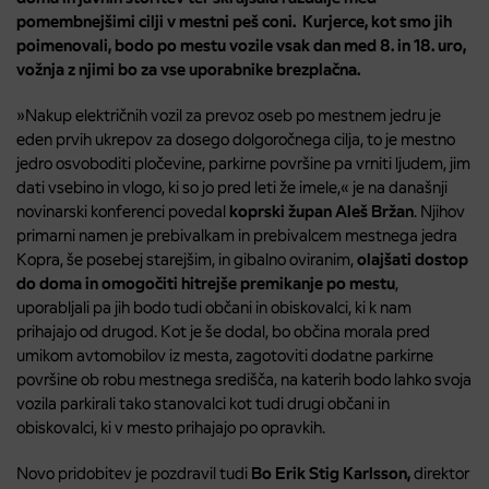
pomembnejšimi cilji v mestni peš coni. Kurjerce, kot smo jih
poimenovali, bodo po mestu vozile vsak dan med 8. in 18. uro,
vožnja z njimi bo za vse uporabnike brezplačna.
»
Nakup električnih vozil za prevoz oseb po mestnem jedru je
eden prvih ukrepov za dosego dolgoročnega cilja, to je mestno
jedro osvoboditi pločevine, parkirne površine pa vrniti ljudem, jim
dati vsebino in vlogo, ki so jo pred leti že imele
,« je na današnji
novinarski konferenci povedal
koprski župan Aleš Bržan
. Njihov
primarni namen je prebivalkam in prebivalcem mestnega jedra
Kopra, še posebej starejšim, in gibalno oviranim,
olajšati dostop
do doma in omogočiti hitrejše premikanje po mestu
,
uporabljali pa jih bodo tudi občani in obiskovalci, ki k nam
prihajajo od drugod. Kot je še dodal, bo občina morala pred
umikom avtomobilov iz mesta, zagotoviti dodatne parkirne
površine ob robu mestnega središča, na katerih bodo lahko svoja
vozila parkirali tako stanovalci kot tudi drugi občani in
obiskovalci, ki v mesto prihajajo po opravkih.
Novo pridobitev je pozdravil tudi
Bo Erik Stig Karlsson,
direktor