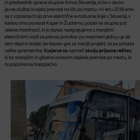
in predsednik uprave skupine Arriva Slovenija, ki bo v okviru
javne službe izvajala prevoze na klic po mestu. »
V letu 2018 smo
se z vzpostavitvijo prve električne avtobusne linije v Sloveniji, s
katero smo povezali Koper in Žusterno, podali na skupno pot
zelene mobilnosti, ki jo danes nadgrajujemo z manjšimi
električnimi vozili za prevoz potnikov po mestnem jedru,«
je ob
tem dejal in dodal, da čeprav gre za manjši projekt, ta pa prinaša
velike spremembe.
Kurjerce so
namreč
okolju prijazna rešitev
,
ki bo starejšim in gibalno oviranim olajšala premike po mestu, in
to popolnoma brezplačno.