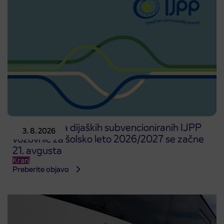
Predprodaja dijaških subvencioniranih IJPP
3. 8. 2026
vozovnic za šolsko leto 2026/2027 se začne
21. avgusta
Kranj
Preberite objavo