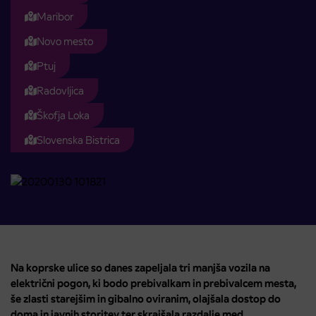
Maribor
Novo mesto
Ptuj
Radovljica
Škofja Loka
Slovenska Bistrica
Na koprske ulice so danes zapeljala tri manjša vozila na
električni pogon, ki bodo prebivalkam in prebivalcem mesta,
še zlasti starejšim in gibalno oviranim, olajšala dostop do
doma in javnih storitev ter skrajšala razdalje med