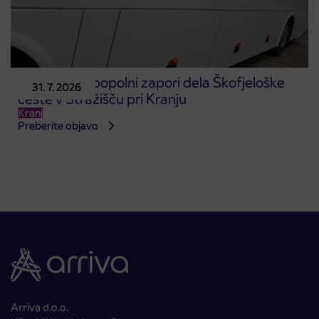
Obvestilo o popolni zapori dela Škofjeloške
31. 7. 2026
ceste v Stražišču pri Kranju
Kranj
Preberite objavo
Arriva d.o.o.