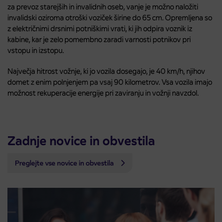
za prevoz starejših in invalidnih oseb, vanje je možno naložiti
invalidski oziroma otroški voziček širine do 65 cm. Opremljena so
z električnimi drsnimi potniškimi vrati, ki jih odpira voznik iz
kabine, kar je zelo pomembno zaradi varnosti potnikov pri
vstopu in izstopu.
Največja hitrost vožnje, ki jo vozila dosegajo, je 40 km/h, njihov
domet z enim polnjenjem pa vsaj 90 kilometrov. Vsa vozila imajo
možnost rekuperacije energije pri zaviranju in vožnji navzdol.
Zadnje novice in obvestila
Preglejte vse novice in obvestila