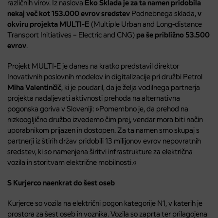
različnih virov. Iz naslova
Eko Sklada je za ta namen pridobila
nekaj več kot 153.000 evrov sredstev
Podnebnega sklada,
v
okviru projekta MULTI-E
(Multiple Urban and Long-distance
Transport Initiatives – Electric and CNG)
pa še približno 53.500
evrov
.
Projekt MULTI-E je danes na kratko predstavil direktor
Inovativnih poslovnih modelov in digitalizacije pri družbi Petrol
Miha Valentinčič
, ki je poudaril, da je želja vodilnega partnerja
projekta nadaljevati aktivnosti prehoda na alternativna
pogonska goriva v Sloveniji: »
Pomembno je, da prehod na
nizkoogljično družbo izvedemo čim prej, vendar mora biti način
uporabnikom prijazen in dostopen. Za ta namen smo skupaj s
partnerji iz štirih držav pridobili 13 milijonov evrov nepovratnih
sredstev, ki so namenjena širitvi infrastrukture za električna
vozila in storitvam električne mobilnosti
.«
S Kurjerco naenkrat do šest oseb
Kurjerce so vozila na električni pogon kategorije N1, v katerih je
prostora za šest oseb in voznika. Vozila so zaprta ter prilagojena