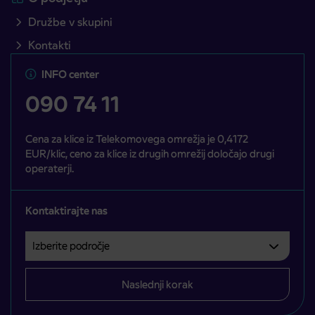
Družbe v skupini
Kontakti
INFO center
090 74 11
Cena za klice iz Telekomovega omrežja je 0,4172
EUR/klic, ceno za klice iz drugih omrežij določajo drugi
operaterji.
Kontaktirajte nas
Izberite področje
Področje je obvezno izbrati.
Naslednji korak