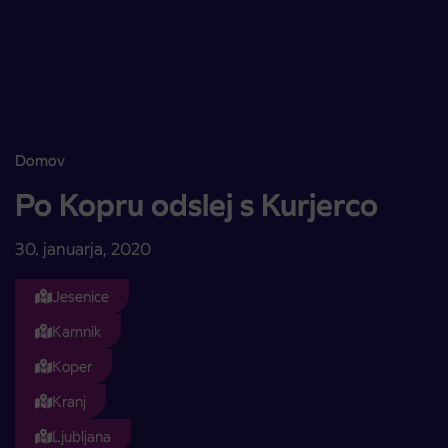
Skoči na vsebino
Domov
Po Kopru odslej s Kurjerco
Po Kopru odslej s Kurjerco
30. januarja, 2020
Jesenice
Kamnik
Koper
Kranj
Ljubljana