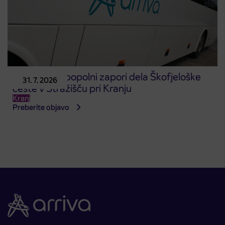
Obvestilo o popolni zapori dela Škofjeloške
31. 7. 2026
ceste v Stražišču pri Kranju
Kranj
Preberite objavo