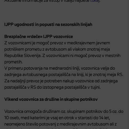
Aktualne informacije za vstop v Italijo najdete
tukaj
.
IJPP ugodnosti in popusti na sezonskih linijah
Brezplačne »rdeče» IJPP vozovnice
Z vozovnicami je mogoč prevoz v medkrajevnem javnem
potniškem prometu z avtobusom ali vlakom znotraj meja
Republike Slovenija. Z vozovnicami ni mogoč prevoz v mestnih
prometih.
V primeru potovanja na mednarodni liniji, vozovnica velja do
zadnjega avtobusnega postajališča na liniji, ki je znotraj meja RS.
Za nadaljnji prevoz je potreben nakup vozovnice od zadnjega
postajališča v RS do izstopnega postajališča v tujini.
Vikend vozovnica za družine in skupine potnikov
Vozovnica omogoča družinam oz. skupinam potnikov do 5 oz. do
10 oseb, med katerimi je vsaj en otrok v starosti do 14 let,
neomejeno število potovanj z medkrajevnim avtobusom ali z