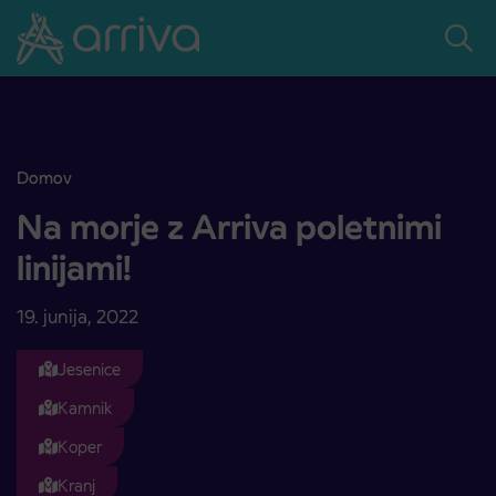
Skoči na vsebino
Domov
Na morje z Arriva poletnimi linijami!
Na morje z Arriva poletnimi
linijami!
19. junija, 2022
Jesenice
Kamnik
Koper
Kranj