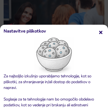
Nastavitve piškotkov
Za najboljšo izkušnjo uporabljamo tehnologije, kot so
Prodajno mesto na AP Sežana 4. 8. 2026
piškotki, za shranjevanje in/ali dostop do podatkov o
4. 8. 2026
zaprto
napravi.
Koper
Preberite objavo
Soglasje za te tehnologije nam bo omogočilo obdelavo
podatkov, kot so vedenje pri brskanju ali edinstveni