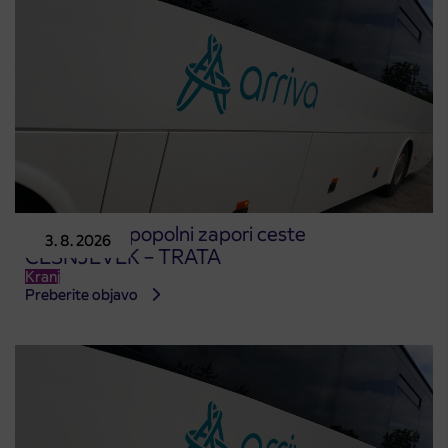
Obvestilo o popolni zapori ceste
3. 8. 2026
ČEŠNJEVEK – TRATA
Kranj
Preberite objavo