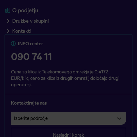
O podjetju
Družbe v skupini
Kontakti
INFO center
090 74 11
Cena za klice iz Telekomovega omrežja je 0,4172
EUR/klic, ceno za klice iz drugih omrežij določajo drugi
operaterji.
Kontaktirajte nas
Izberite področje
Področje je obvezno izbrati.
Naslednji korak