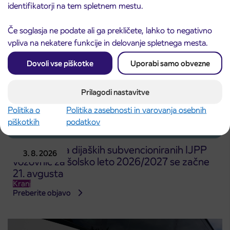
identifikatorji na tem spletnem mestu.
Če soglasja ne podate ali ga prekličete, lahko to negativno
vpliva na nekatere funkcije in delovanje spletnega mesta.
Dovoli vse piškotke
Uporabi samo obvezne
Prilagodi nastavitve
Politika o
Politika zasebnosti in varovanja osebnih
piškotkih
podatkov
Predprodaja dijaških subvencioniranih IJPP
3. 8. 2026
vozovnic za šolsko leto 2026/2027 se začne
21. avgusta
Kranj
Preberite objavo