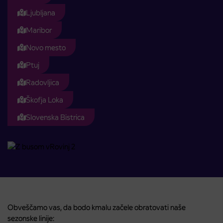
Ljubljana
Maribor
Novo mesto
Ptuj
Radovljica
Škofja Loka
Slovenska Bistrica
Obveščamo vas, da bodo kmalu začele obratovati naše
sezonske linije: