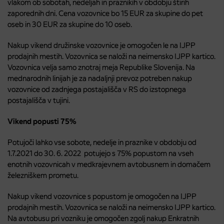
vlakom ob sobotah, nedeljah in praznikih v obdobju štirih
zaporednih dni. Cena vozovnice bo 15 EUR za skupine do pet
oseb in 30 EUR za skupine do 10 oseb.
Nakup vikend družinske vozovnice je omogočen le na IJPP
prodajnih mestih. Vozovnica se naloži na neimensko IJPP kartico.
Vozovnica velja samo znotraj meja Republike Slovenija. Na
mednarodnih linijah je za nadaljnji prevoz potreben nakup
vozovnice od zadnjega postajališča v RS do izstopnega
postajališča v tujini.
Vikend popusti 75%
Potujoči lahko vse sobote, nedelje in praznike v obdobju od
1.7.2021 do 30. 6. 2022 potujejo s 75% popustom na vseh
enotnih vozovnicah v medkrajevnem avtobusnem in domačem
železniškem prometu.
Nakup vikend vozovnice s popustom je omogočen na IJPP
prodajnih mestih. Vozovnica se naloži na neimensko IJPP kartico.
Na avtobusu pri vozniku je omogočen zgolj nakup Enkratnih