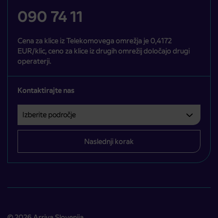
090 74 11
Cena za klice iz Telekomovega omrežja je 0,4172
EUR/klic, ceno za klice iz drugih omrežij določajo drugi
operaterji.
Kontaktirajte nas
Izberite področje
Področje je obvezno izbrati.
Naslednji korak
© 2026 Arriva Slovenija