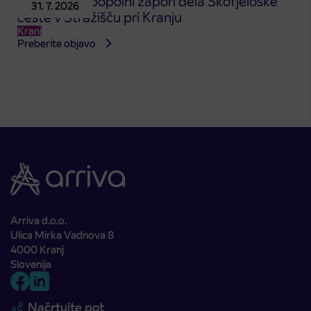
Obvestilo o popolni zapori dela Škofjeloške
31. 7. 2026
ceste v Stražišču pri Kranju
Kranj
Preberite objavo
Arriva d.o.o.
Ulica Mirka Vadnova 8
4000 Kranj
Slovenija
Načrtujte pot