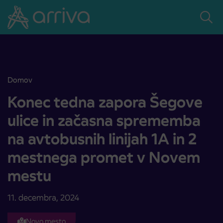
Skoči na vsebino
Domov
Konec tedna zapora Šegove ulice in začasna sprememba na avtobu
Konec tedna zapora Šegove
ulice in začasna sprememba
na avtobusnih linijah 1A in 2
mestnega promet v Novem
mestu
11. decembra, 2024
Novo mesto