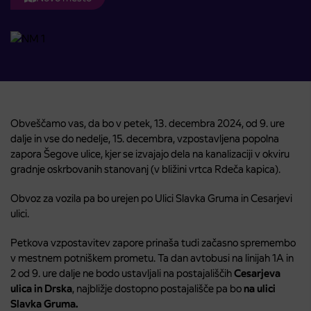
Obveščamo vas, da bo v petek, 13. decembra 2024, od 9. ure
dalje in vse do nedelje, 15. decembra, vzpostavljena popolna
zapora Šegove ulice, kjer se izvajajo dela na kanalizaciji v okviru
gradnje oskrbovanih stanovanj (v bližini vrtca Rdeča kapica).
Obvoz za vozila pa bo urejen po Ulici Slavka Gruma in Cesarjevi
ulici.
Petkova vzpostavitev zapore prinaša tudi začasno spremembo
v mestnem potniškem prometu. Ta dan avtobusi na linijah 1A in
2 od 9. ure dalje ne bodo ustavljali na postajališčih
Cesarjeva
ulica in Drska
, najbližje dostopno postajališče pa bo
na ulici
Slavka Gruma.