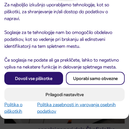
Za najboljšo izkušnjo uporabljamo tehnologije, kot so
piškotki, za shranjevanje in/ali dostop do podatkov o
napravi.
Obvestilo o popolni zapori ceste
3. 8. 2026
ČEŠNJEVEK – TRATA
Soglasje za te tehnologije nam bo omogočilo obdelavo
Kranj
podatkov, kot so vedenje pri brskanju ali edinstveni
Preberite objavo
identifikatorji na tem spletnem mestu.
Če soglasja ne podate ali ga prekličete, lahko to negativno
vpliva na nekatere funkcije in delovanje spletnega mesta.
Dovoli vse piškotke
Uporabi samo obvezne
Prilagodi nastavitve
Politika o
Politika zasebnosti in varovanja osebnih
piškotkih
podatkov