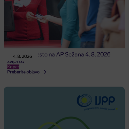
Prodajno mesto na AP Sežana 4. 8. 2026
4. 8. 2026
zaprto
Koper
Preberite objavo