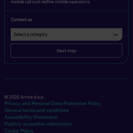
mobile call cost define mobile operators.
Contact us
Select a category
Področje je obvezno izbrati.
Next step
© 2026 Arriva d.o.o.
Privacy and Personal Data Protection Policy
General terms and conditions
Accessibility Statement
Publicly accessible information
Cookie Policy