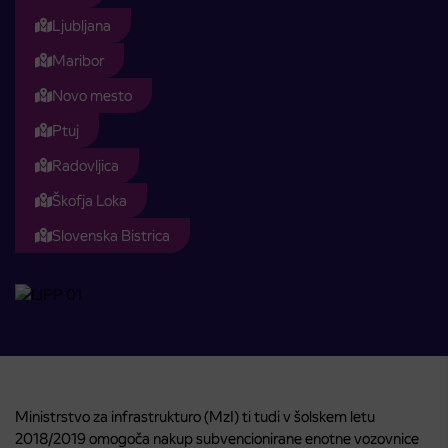
Ljubljana
Maribor
Novo mesto
Ptuj
Radovljica
Škofja Loka
Slovenska Bistrica
Ministrstvo za infrastrukturo (MzI) ti tudi v šolskem letu
2018/2019 omogoča nakup subvencionirane enotne vozovnice