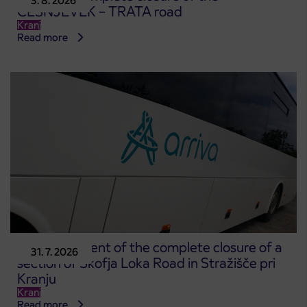
3. 8. 2026
ČEŠNJEVEK – TRATA road
Kranj
Read more
Announcement of the complete closure of a
31. 7. 2026
section of Škofja Loka Road in Stražišče pri
Kranju
Kranj
Read more