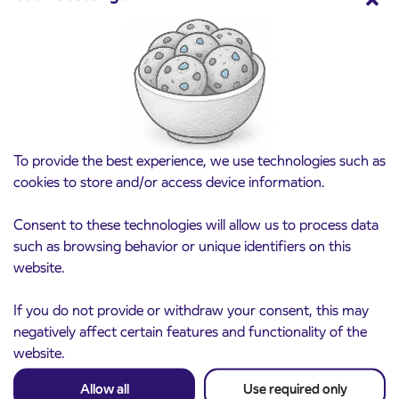
Point of sale at AP Sežana closed on 4. 8.
4. 8. 2026
2026
Koper
Read more
To provide the best experience, we use technologies such as
cookies to store and/or access device information.
Consent to these technologies will allow us to process data
such as browsing behavior or unique identifiers on this
website.
If you do not provide or withdraw your consent, this may
negatively affect certain features and functionality of the
website.
Allow all
Use required only