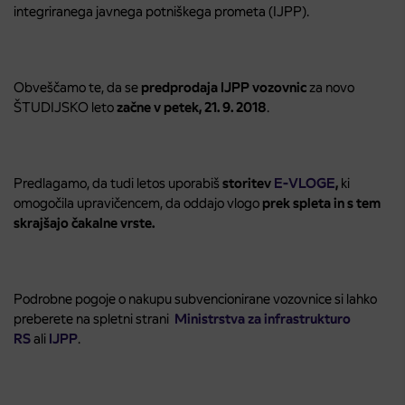
integriranega javnega potniškega prometa (IJPP).
Obveščamo te, da se
predprodaja IJPP vozovnic
za novo
ŠTUDIJSKO leto
začne v petek, 21. 9. 2018
.
Predlagamo, da tudi letos uporabiš
storitev
E-VLOGE
,
ki
omogočila upravičencem, da oddajo vlogo
prek spleta in s tem
skrajšajo čakalne vrste.
Podrobne pogoje o nakupu subvencionirane vozovnice si lahko
preberete na spletni strani
Ministrstva za infrastrukturo
RS
ali
IJPP
.