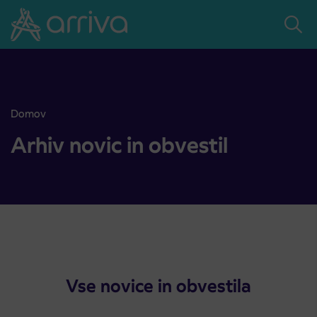
Skoči na vsebino
Domov
Odstranitev popolne zapore ceste v naselju Lokavec, občina Sv. An
Arhiv novic in obvestil
Vse novice in obvestila