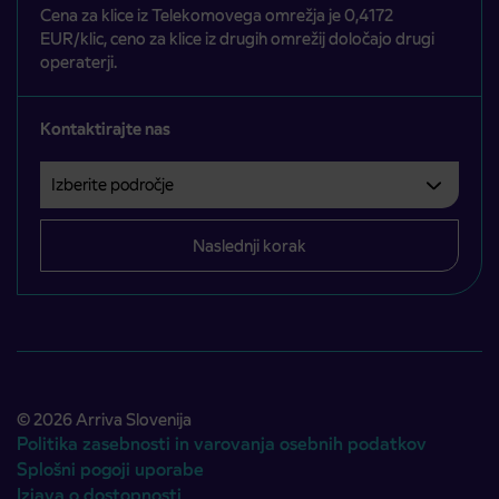
Cena za klice iz Telekomovega omrežja je 0,4172
EUR/klic, ceno za klice iz drugih omrežij določajo drugi
operaterji.
Kontaktirajte nas
Izberite področje
Področje je obvezno izbrati.
Naslednji korak
© 2026 Arriva Slovenija
Politika zasebnosti in varovanja osebnih podatkov
Splošni pogoji uporabe
Izjava o dostopnosti