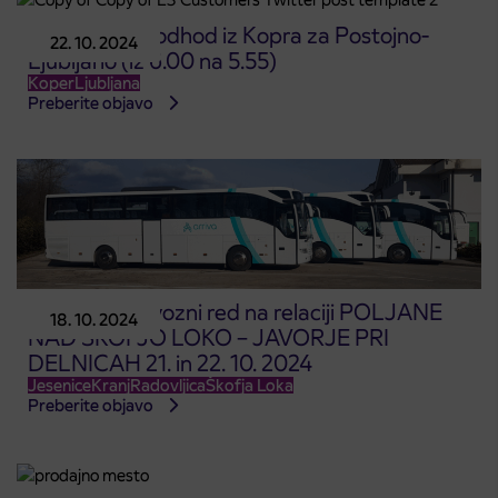
Sprememba odhod iz Kopra za Postojno-
22. 10. 2024
Ljubljano (iz 6.00 na 5.55)
Koper
Ljubljana
Preberite objavo
Spremenjen vozni red na relaciji POLJANE
18. 10. 2024
NAD ŠKOFJO LOKO – JAVORJE PRI
DELNICAH 21. in 22. 10. 2024
Jesenice
Kranj
Radovljica
Škofja Loka
Preberite objavo