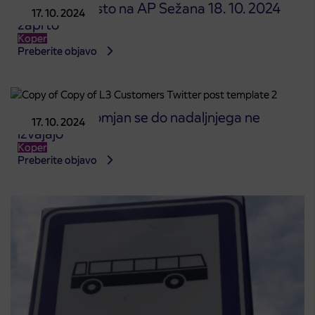
Prodajno mesto na AP Sežana 18. 10. 2024
17. 10. 2024
zaprto
Koper
Preberite objavo
Prevozi za Pomjan se do nadaljnjega ne
17. 10. 2024
izvajajo
Koper
Preberite objavo