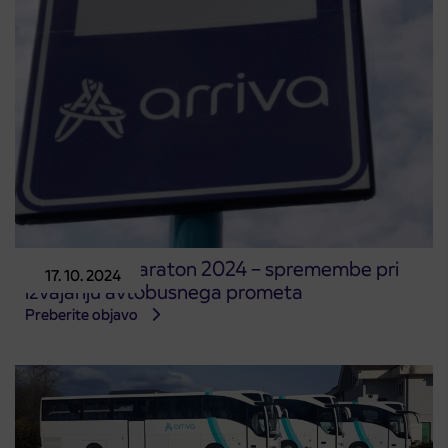
Ljubljanski maraton 2024 – spremembe pri
17. 10. 2024
izvajanju avtobusnega prometa
Preberite objavo