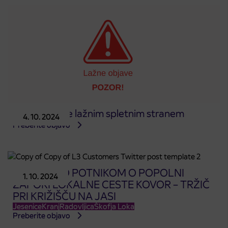
Ne nasedajte lažnim spletnim stranem
4. 10. 2024
Preberite objavo
OBVESTILO POTNIKOM O POPOLNI
1. 10. 2024
ZAPORI LOKALNE CESTE KOVOR – TRŽIČ
PRI KRIŽIŠČU NA JASI
Jesenice
Kranj
Radovljica
Škofja Loka
Preberite objavo