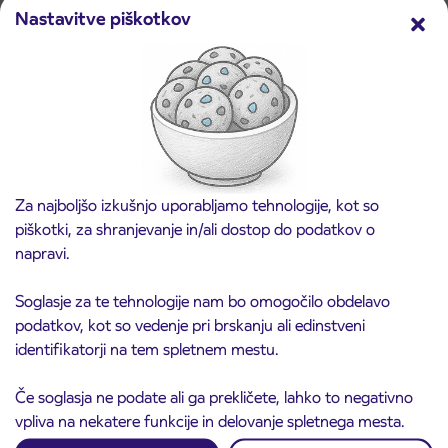
Nastavitve piškotkov
Obvestilo o zapori Štajerske avtoceste in
11. 10. 2024
preusmeritvah avtobusnih linij
Maribor
Ptuj
Slovenska Bistrica
Preberite objavo
Za najboljšo izkušnjo uporabljamo tehnologije, kot so
piškotki, za shranjevanje in/ali dostop do podatkov o
napravi.
Soglasje za te tehnologije nam bo omogočilo obdelavo
podatkov, kot so vedenje pri brskanju ali edinstveni
identifikatorji na tem spletnem mestu.
Če soglasja ne podate ali ga prekličete, lahko to negativno
vpliva na nekatere funkcije in delovanje spletnega mesta.