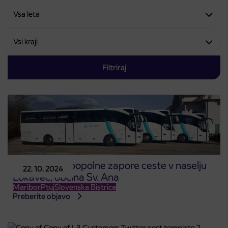
Filtriraj
Odstranitev popolne zapore ceste v naselju
22. 10. 2024
Lokavec, občina Sv. Ana
Maribor
Ptuj
Slovenska Bistrica
Preberite objavo