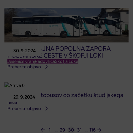
KRATKOTRAJNA POPOLNA ZAPORA
30. 9. 2024
POLJANSKE CESTE V ŠKOFJI LOKI
Jesenice
Kranj
Radovljica
Škofja Loka
Preberite objavo
Vozni redi avtobusov ob začetku študijskega
29. 9. 2024
leta
Preberite objavo
1
…
29
30
31
…
116