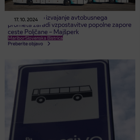
Spremenjeno izvajanje avtobusnega
17. 10. 2024
prometa zaradi vzpostavitve popolne zapore
ceste Poljčane – Majšperk
Maribor
Slovenska Bistrica
Preberite objavo