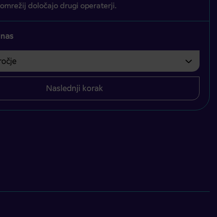
 omrežij določajo drugi operaterji.
 nas
čje
bvezno izbrati.
Naslednji korak