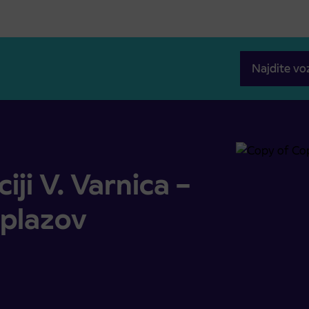
Najdite vo
acije plazov
ji V. Varnica –
 plazov