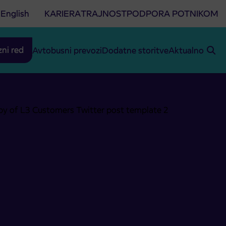
English
KARIERA
TRAJNOST
PODPORA POTNIKOM
zni red
Avtobusni prevozi
Dodatne storitve
Aktualno