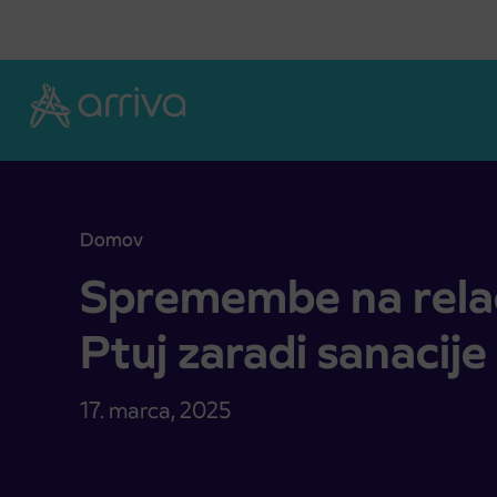
Skoči na vsebino
Domov
Spremembe na relaciji V. Varnica – Ptuj zaradi san
Spremembe na relaci
Ptuj zaradi sanacije
17. marca, 2025