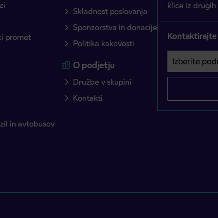
zi
klice iz drugih
Skladnost poslovanja
Sponzorstva in donacije
Kontaktirajte
ški promet
Politika kakovosti
Izberite podro
Področje je o
O podjetju
Družbe v skupini
Kontakti
il in avtobusov