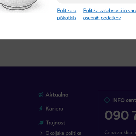
ic za šolsko leto
027 se začne 21.
Politika o
Politika zasebnosti in va
ta
piškotkih
osebnih podatkov
ite objavo
Preberite objavo
Aktualno
INFO cent
Kariera
090 7
Trajnost
Cena za klice 
Okoljska politika