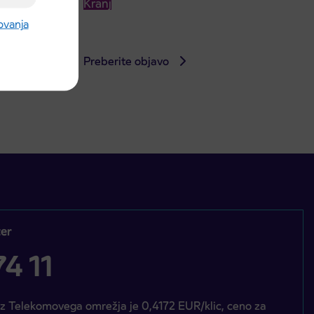
Kranj
rovanja
Preberite objavo
er
4 11
iz Telekomovega omrežja je 0,4172 EUR/klic, ceno za