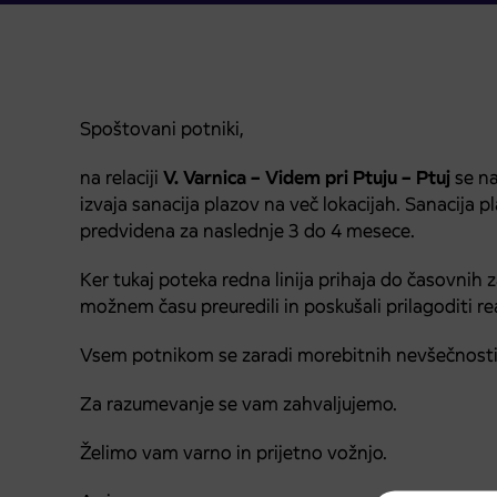
Spoštovani potniki,
na relaciji
V. Varnica – Videm pri Ptuju – Ptuj
se na
izvaja sanacija plazov na več lokacijah. Sanacija p
predvidena za naslednje 3 do 4 mesece.
Ker tukaj poteka redna linija prihaja do časovni
možnem času preuredili in poskušali prilagoditi r
Vsem potnikom se zaradi morebitnih nevšečnosti
Za razumevanje se vam zahvaljujemo.
Želimo vam varno in prijetno vožnjo.