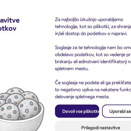
avitve
Za najboljšo izkušnjo uporabljamo
tehnologije, kot so piškotki, za shranj
otkov
in/ali dostop do podatkov o napravi.
Soglasje za te tehnologije nam bo om
obdelavo podatkov, kot so vedenje pr
brskanju ali edinstveni identifikatorji
spletnem mestu.
Če soglasja ne podate ali ga prekličete
to negativno vpliva na nekatere funkci
delovanje spletnega mesta.
Dovoli vse piškotke
Uporabi s
Obvestilo o popolni zapo
3. 8. 2026
ceste ČEŠNJEVEK – TR
odaja dijaških
8. 2026
Kranj
cioniranih IJPP
Prilagodi nastavitve