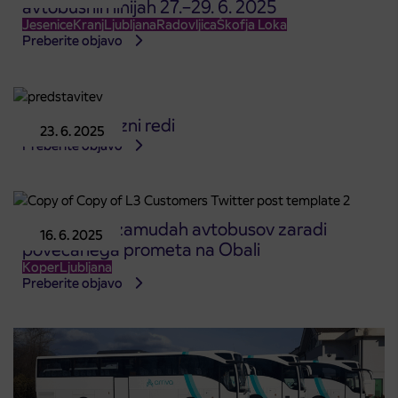
avtobusnih linijah 27.–29. 6. 2025
Jesenice
Kranj
Ljubljana
Radovljica
Škofja Loka
Preberite objavo
Počitniški vozni redi
23. 6. 2025
Preberite objavo
Obvestilo o zamudah avtobusov zaradi
16. 6. 2025
povečanega prometa na Obali
Koper
Ljubljana
Preberite objavo