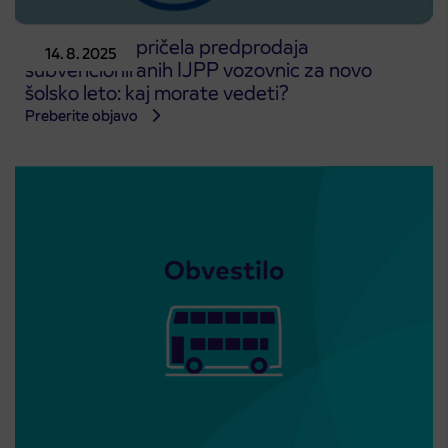
Kmalu se bo pričela predprodaja
14. 8. 2025
subvencioniranih IJPP vozovnic za novo
šolsko leto: kaj morate vedeti?
Preberite objavo