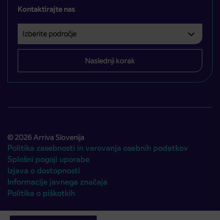
Kontaktirajte nas
Izberite področje
Področje je obvezno izbrati.
Naslednji korak
© 2026 Arriva Slovenija
Politika zasebnosti in varovanja osebnih podatkov
Splošni pogoji uporabe
Izjava o dostopnosti
Informacije javnega značaja
Politika o piškotkih
Avtorji:
Emigma