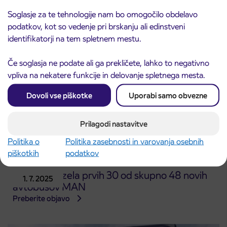
Soglasje za te tehnologije nam bo omogočilo obdelavo
podatkov, kot so vedenje pri brskanju ali edinstveni
Obvestilo o zamudah avtobusov zaradi
4. 7. 2025
identifikatorji na tem spletnem mestu.
povečanega prometa na Obali
Koper
Ljubljana
Če soglasja ne podate ali ga prekličete, lahko to negativno
Preberite objavo
vpliva na nekatere funkcije in delovanje spletnega mesta.
Dovoli vse piškotke
Uporabi samo obvezne
Prilagodi nastavitve
Politika o
Politika zasebnosti in varovanja osebnih
piškotkih
podatkov
Arriva prevzela prvih 30 od skupno 48 novih
1. 7. 2025
avtobusov MAN
Preberite objavo