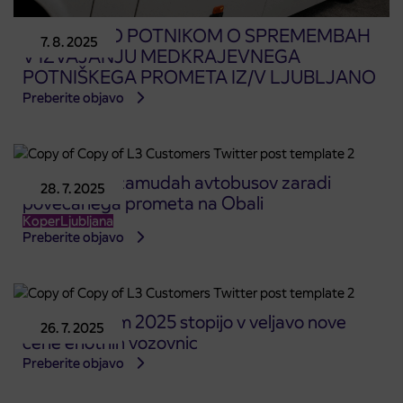
OBVESTILO POTNIKOM O SPREMEMBAH
7. 8. 2025
V IZVAJANJU MEDKRAJEVNEGA
POTNIŠKEGA PROMETA IZ/V LJUBLJANO
Preberite objavo
Obvestilo o zamudah avtobusov zaradi
28. 7. 2025
povečanega prometa na Obali
Koper
Ljubljana
Preberite objavo
S 1. avgustom 2025 stopijo v veljavo nove
26. 7. 2025
cene enotnih vozovnic
Preberite objavo