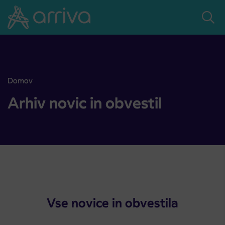
Skoči na vsebino
Domov
Avtobusno postajališče na Kozini ponovno na običajni lokaciji
Arhiv novic in obvestil
Vse novice in obvestila