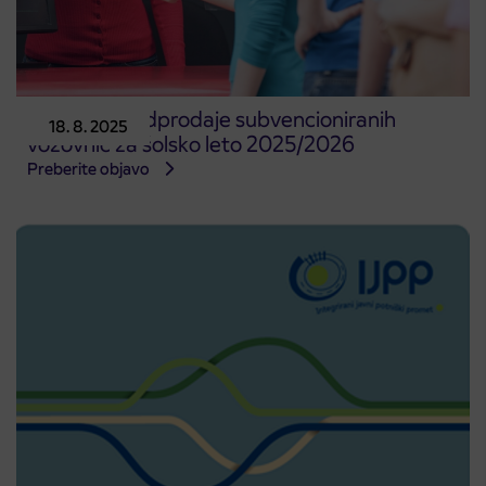
Začetek predprodaje subvencioniranih
18. 8. 2025
vozovnic za šolsko leto 2025/2026
Preberite objavo