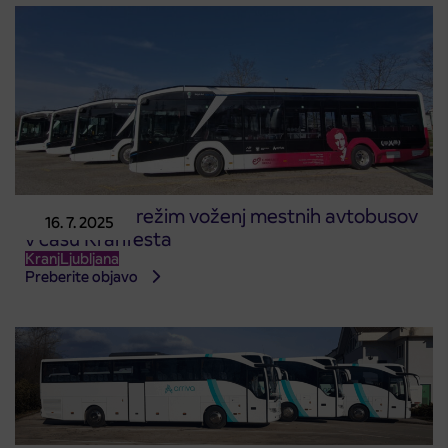
Spremenjen režim voženj mestnih avtobusov
16. 7. 2025
v času Kranfesta
Kranj
Ljubljana
Preberite objavo