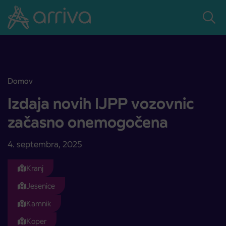
Skoči na vsebino
Domov
Izdaja novih IJPP vozovnic začasno onemogočena
Izdaja novih IJPP vozovnic
začasno onemogočena
4. septembra, 2025
Kranj
Jesenice
Kamnik
Koper