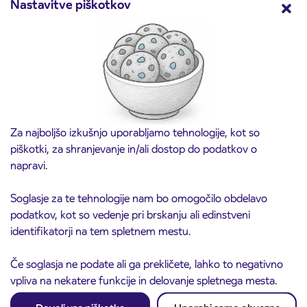
Nastavitve piškotkov
Predprodaja dijaških subvencioniranih IJPP
3. 8. 2026
vozovnic za šolsko leto 2026/2027 se začne
21. avgusta
Kranj
Preberite objavo
Za najboljšo izkušnjo uporabljamo tehnologije, kot so
piškotki, za shranjevanje in/ali dostop do podatkov o
napravi.
Soglasje za te tehnologije nam bo omogočilo obdelavo
podatkov, kot so vedenje pri brskanju ali edinstveni
identifikatorji na tem spletnem mestu.
Če soglasja ne podate ali ga prekličete, lahko to negativno
vpliva na nekatere funkcije in delovanje spletnega mesta.
Obvestilo o popolni zapori ceste
3. 8. 2026