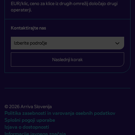
EUR/klic, ceno za klice iz drugih omrežij določajo drugi
operaterji.
Kontaktirajte nas
Izberite področje
Področje je obvezno izbrati.
Naslednji korak
© 2026 Arriva Slovenija
Politika zasebnosti in varovanja osebnih podatkov
Splošni pogoji uporabe
Izjava o dostopnosti
Informacije javnega značaja