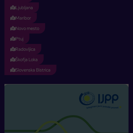
Ljubljana
Maribor
Novo mesto
Ptuj
Radovljica
Škofja Loka
Slovenska Bistrica