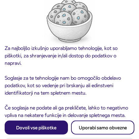
21. avgusta
Kranj
Preberite objavo
Za najboljšo izkušnjo uporabljamo tehnologije, kot so
piškotki, za shranjevanje in/ali dostop do podatkov o
napravi.
Soglasje za te tehnologije nam bo omogočilo obdelavo
podatkov, kot so vedenje pri brskanju ali edinstveni
identifikatorji na tem spletnem mestu.
Če soglasja ne podate ali ga prekličete, lahko to negativno
Obvestilo o popolni zapori ceste
3. 8. 2026
vpliva na nekatere funkcije in delovanje spletnega mesta.
ČEŠNJEVEK – TRATA
Kranj
Dovoli vse piškotke
Uporabi samo obvezne
Preberite objavo