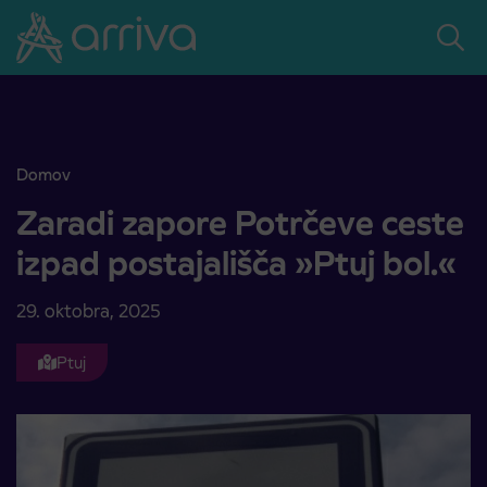
Skoči na vsebino
Domov
Zaradi zapore Potrčeve ceste izpad postajališča »Ptuj bol.«
Zaradi zapore Potrčeve ceste
izpad postajališča »Ptuj bol.«
29. oktobra, 2025
Ptuj