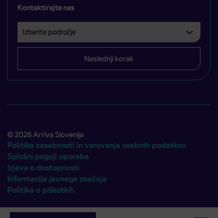
Kontaktirajte nas
Izberite področje
Področje je obvezno izbrati.
Naslednji korak
© 2026 Arriva Slovenija
Politika zasebnosti in varovanja osebnih podatkov
Splošni pogoji uporabe
Izjava o dostopnosti
Informacije javnega značaja
Politika o piškotkih
Avtorji:
Emigma