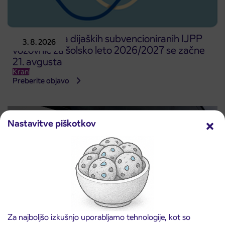
Predprodaja dijaških subvencioniranih IJPP
3. 8. 2026
vozovnic za šolsko leto 2026/2027 se začne
21. avgusta
Kranj
Preberite objavo
Nastavitve piškotkov
Za najboljšo izkušnjo uporabljamo tehnologije, kot so