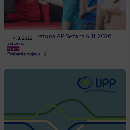
Prodajno mesto na AP Sežana 4. 8. 2026
4. 8. 2026
zaprto
Koper
Preberite objavo