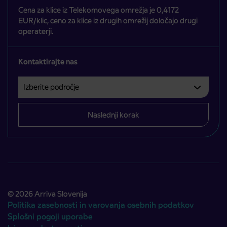
Cena za klice iz Telekomovega omrežja je 0,4172
EUR/klic, ceno za klice iz drugih omrežij določajo drugi
operaterji.
Kontaktirajte nas
Izberite področje
Področje je obvezno izbrati.
Naslednji korak
© 2026 Arriva Slovenija
Politika zasebnosti in varovanja osebnih podatkov
Splošni pogoji uporabe