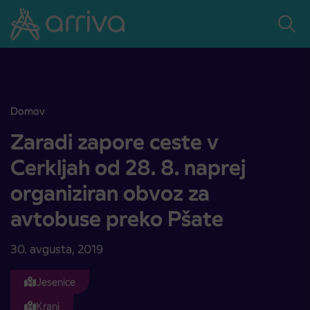
Skoči na vsebino
Domov
Zaradi zapore ceste v Cerkljah od 28. 8. naprej organiziran obvoz 
Zaradi zapore ceste v
Cerkljah od 28. 8. naprej
organiziran obvoz za
avtobuse preko Pšate
30. avgusta, 2019
Jesenice
Kranj