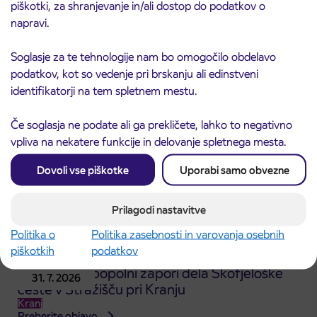
piškotki, za shranjevanje in/ali dostop do podatkov o
Obvestilo o popolni zapori ceste
3. 8. 2026
napravi.
ČEŠNJEVEK – TRATA
Kranj
Soglasje za te tehnologije nam bo omogočilo obdelavo
Preberite objavo
podatkov, kot so vedenje pri brskanju ali edinstveni
identifikatorji na tem spletnem mestu.
Če soglasja ne podate ali ga prekličete, lahko to negativno
vpliva na nekatere funkcije in delovanje spletnega mesta.
Dovoli vse piškotke
Uporabi samo obvezne
Prilagodi nastavitve
Politika o
Politika zasebnosti in varovanja osebnih
piškotkih
podatkov
Obvestilo o popolni zapori dela Škofjeloške
31. 7. 2026
ceste v Stražišču pri Kranju
Kranj
Preberite objavo