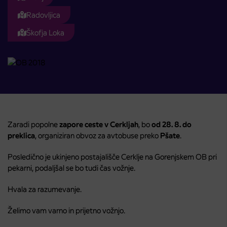
Radovljica
Škofja Loka
Zaradi popolne
zapore ceste v Cerkljah
, bo
od 28. 8. do
preklica
, organiziran obvoz za avtobuse preko
Pšate
.
Posledično je ukinjeno postajališče Cerklje na Gorenjskem OB pri
pekarni, podaljšal se bo tudi čas vožnje.
Hvala za razumevanje.
Želimo vam varno in prijetno vožnjo.