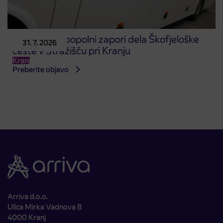
Obvestilo o popolni zapori dela Škofjeloške
31. 7. 2026
ceste v Stražišču pri Kranju
Kranj
Preberite objavo
Arriva d.o.o.
Ulica Mirka Vadnova 8
4000 Kranj