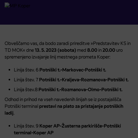
Obveščamo vas, da bodo zaradi prireditve »Predstavitev KS in
TD MOK« dne
13. 5. 2023 (sobota)
med
8.00
in
20.00
uro
spremenjeno izvajanje linij mestnega prometa Koper:
Linija štev. 6
Potniški t.-Markovec-Potniški t.
Linija štev. 7
Potniški t.-Kraljeva-Rozmanova-Potniški t.
Linija štev.8
Potniški t.-Rozmanova-Olmo-Potniški t.
Odhod in prihod na vseh navedenih linijah se iz postajališča
Potniški terminal
prestavi na plato za pristajanje potniških
ladij
.
Linija štev. 9
Koper AP-Žusterna parkirišče-Potniški
terminal-Koper AP