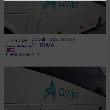
Obvestilo o popolni zapori ceste
3. 8. 2026
ČEŠNJEVEK – TRATA
Kranj
Preberite objavo