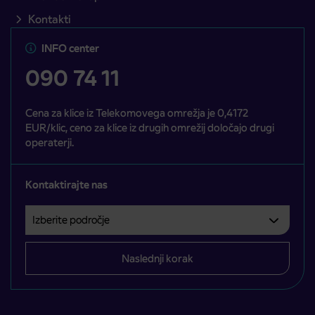
Kontakti
INFO center
090 74 11
Cena za klice iz Telekomovega omrežja je 0,4172
EUR/klic, ceno za klice iz drugih omrežij določajo drugi
operaterji.
Kontaktirajte nas
Izberite področje
Področje je obvezno izbrati.
Naslednji korak