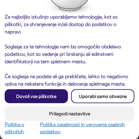
Za najboljšo izkušnjo uporabljamo tehnologije, kot so
piškotki, za shranjevanje in/ali dostop do podatkov o
napravi.
Soglasje za te tehnologije nam bo omogočilo obdelavo
podatkov, kot so vedenje pri brskanju ali edinstveni
identifikatorji na tem spletnem mestu.
Predprodaja dijaških subvencioniranih IJPP
3. 8. 2026
vozovnic za šolsko leto 2026/2027 se začne
Če soglasja ne podate ali ga prekličete, lahko to negativno
21. avgusta
vpliva na nekatere funkcije in delovanje spletnega mesta.
Kranj
Preberite objavo
Dovoli vse piškotke
Uporabi samo obvezne
Prilagodi nastavitve
Politika o
Politika zasebnosti in varovanja osebnih
piškotkih
podatkov