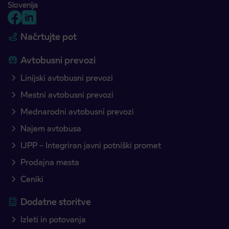
Slovenija
Načrtujte pot
Avtobusni prevozi
Linijski avtobusni prevozi
Mestni avtobusni prevozi
Mednarodni avtobusni prevozi
Najem avtobusa
IJPP – Integriran javni potniški promet
Prodajna mesta
Ceniki
Dodatne storitve
Izleti in potovanja