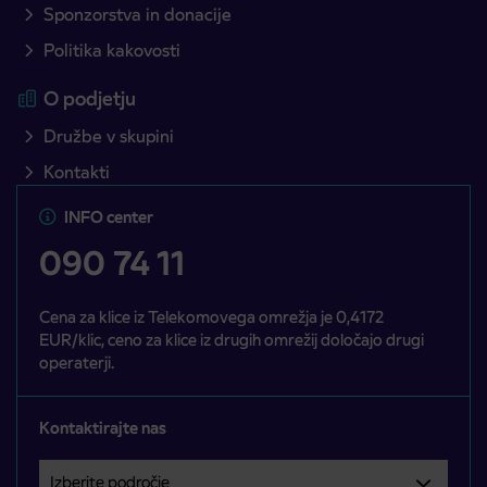
Sponzorstva in donacije
Politika kakovosti
O podjetju
Družbe v skupini
Kontakti
INFO center
090 74 11
Cena za klice iz Telekomovega omrežja je 0,4172
EUR/klic, ceno za klice iz drugih omrežij določajo drugi
operaterji.
Kontaktirajte nas
Izberite področje
Področje je obvezno izbrati.