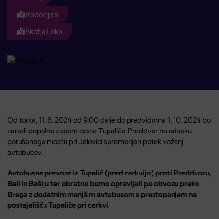
Radovljica
Škofja Loka
Od torka, 11. 6. 2024 od 9:00 dalje do predvidoma 1. 10. 2024 bo
zaradi popolne zapore ceste Tupaliče-Preddvor na odseku
porušenega mostu pri Jelovici spremenjen potek voženj
avtobusov.
Avtobusne prevoze iz Tupalič (pred cerkvijo) proti Preddvoru,
Beli in Bašlju ter obratno bomo opravljali po obvozu preko
Brega z dodatnim manjšim avtobusom s prestopanjem na
postajališču Tupaliče pri cerkvi.