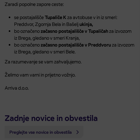
Zaradi popolne zapore ceste:
se postajališče
Tupaliče K
za avtobuse v in iz smeri:
Preddvor, Zgornja Bela in Bašelj
ukinja,
bo označeno
začasno postajališče v Tupaličah
za izvozom
iz Brega, gledano v smeri Kranja,
bo označeno
začasno postajališče v Preddvoru
za izvozom
iz Brega, gledano v smeri Bele.
Za razumevanje se vam zahvaljujemo.
Želimo vam varni in prijetno vožnjo.
Arriva d.o.o.
Zadnje novice in obvestila
Preglejte vse novice in obvestila