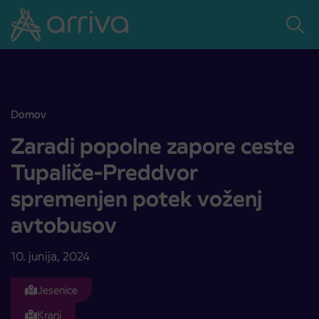
Skoči na vsebino
Domov
Zaradi popolne zapore ceste Tupaliče-Preddvor spremenjen potek
Zaradi popolne zapore ceste
Tupaliče-Preddvor
spremenjen potek voženj
avtobusov
10. junija, 2024
Jesenice
Kranj