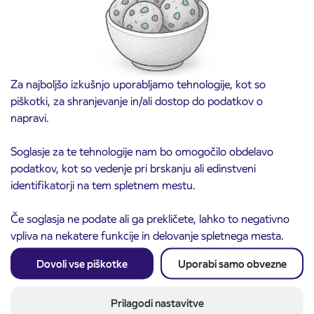
Za najboljšo izkušnjo uporabljamo tehnologije, kot so
piškotki, za shranjevanje in/ali dostop do podatkov o
napravi.
Soglasje za te tehnologije nam bo omogočilo obdelavo
podatkov, kot so vedenje pri brskanju ali edinstveni
identifikatorji na tem spletnem mestu.
Obvestilo o popolni zapori ceste
3. 8. 2026
Če soglasja ne podate ali ga prekličete, lahko to negativno
ČEŠNJEVEK – TRATA
Kranj
vpliva na nekatere funkcije in delovanje spletnega mesta.
Preberite objavo
Dovoli vse piškotke
Uporabi samo obvezne
Prilagodi nastavitve