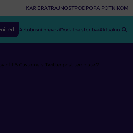
KARIERA
TRAJNOST
PODPORA POTNIKOM
zni red
Avtobusni prevozi
Dodatne storitve
Aktualno