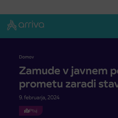
Skoči na vsebino
Domov
Zamude v javnem potniškem prometu zaradi sta
Zamude v javnem p
prometu zaradi sta
9. februarja, 2024
Ptuj