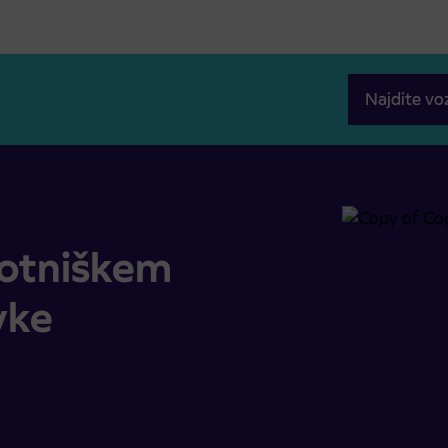
Najdite vo
vke
otniškem
vke