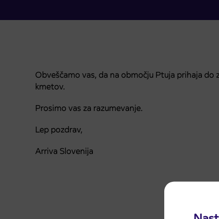
Obveščamo vas, da na območju Ptuja prihaja do
kmetov.
Prosimo vas za razumevanje.
Lep pozdrav,
Arriva Slovenija
Nast