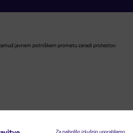
 zamud javnem potniškem prometu zaradi protestov
avitve
Za najboljšo izkušnjo uporabljamo