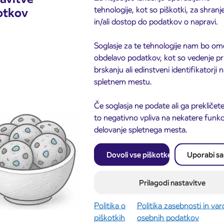
tehnologije, kot so piškotki, za shranj
otkov
in/ali dostop do podatkov o napravi.
Soglasje za te tehnologije nam bo om
obdelavo podatkov, kot so vedenje pr
brskanju ali edinstveni identifikatorji
spletnem mestu.
Če soglasja ne podate ali ga prekličete
to negativno vpliva na nekatere funkci
Obvestilo o popolni zapo
delovanje spletnega mesta.
3. 8. 2026
ceste ČEŠNJEVEK – TR
odaja dijaških
8. 2026
Kranj
cioniranih IJPP
Dovoli vse piškotke
Uporabi s
ic za šolsko leto
027 se začne 21.
ta
Prilagodi nastavitve
ite objavo
Preberite objavo
Politika o
Politika zasebnosti in va
piškotkih
osebnih podatkov