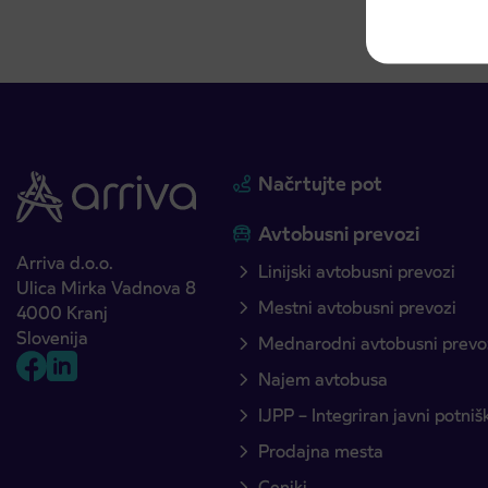
Načrtujte pot
Avtobusni prevozi
Arriva d.o.o.
Linijski avtobusni prevozi
Ulica Mirka Vadnova 8
Mestni avtobusni prevozi
4000 Kranj
Slovenija
Mednarodni avtobusni prevo
Najem avtobusa
IJPP – Integriran javni potni
Prodajna mesta
Ceniki