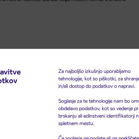
:
avitve
Za najboljšo izkušnjo uporabljamo
tehnologije, kot so piškotki, za shranj
otkov
in/ali dostop do podatkov o napravi.
Soglasje za te tehnologije nam bo om
obdelavo podatkov, kot so vedenje pr
brskanju ali edinstveni identifikatorji
spletnem mestu.
Če soglasja ne podate ali ga prekličete