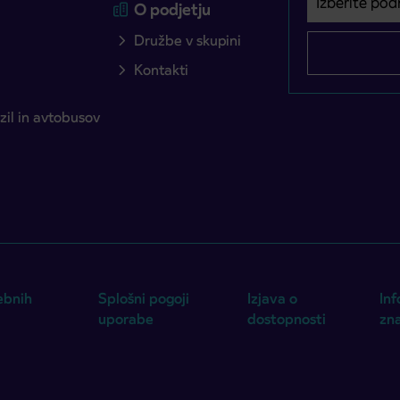
O podjetju
Družbe v skupini
Kontakti
il in avtobusov
ebnih
Splošni pogoji
Izjava o
Inf
uporabe
dostopnosti
zn