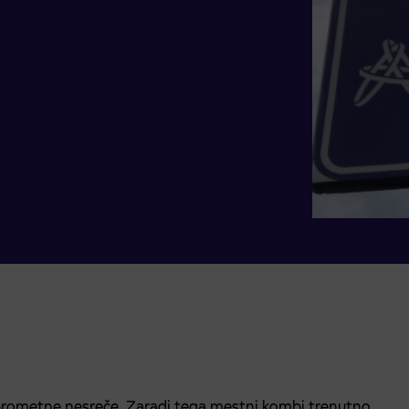
o prometne nesreče. Zaradi tega mestni kombi trenutno