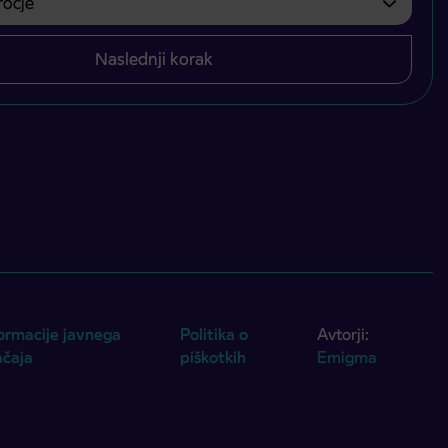
Naslednji korak
ormacije javnega
Politika o
Avtorji:
ačaja
piškotkih
Emigma