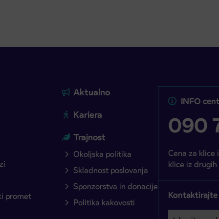
Aktualno
INFO cent
Kariera
090 7
Trajnost
Cena za klice 
Okoljska politika
zi
klice iz drugih
Skladnost poslovanja
Sponzorstva in donacije
Kontaktirajte
ški promet
Politika kakovosti
Izberite podro
Področje je o