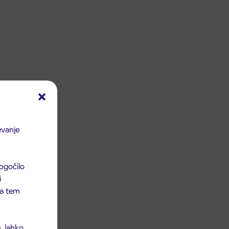
evanje
ogočilo
i
 na tem
, lahko