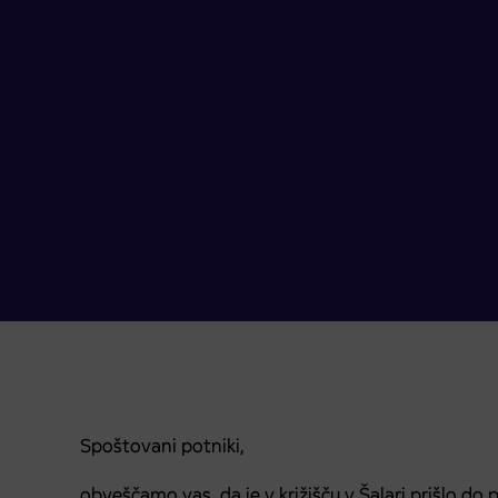
Spoštovani potniki,
obveščamo vas, da je v križišču v Šalari prišlo d