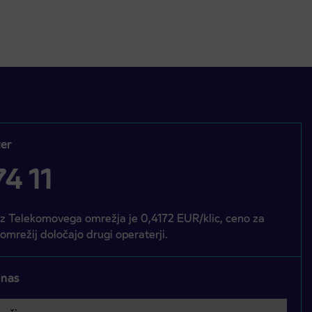
er
4 11
iz Telekomovega omrežja je 0,4172 EUR/klic, ceno za
 omrežij določajo drugi operaterji.
 nas
čje
bvezno izbrati.