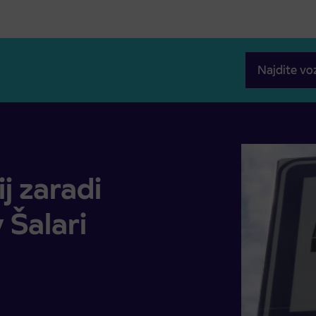
Najdite vo
alari
j zaradi
 Šalari