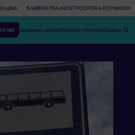
English
KARIERA
TRAJNOST
PODPORA POTNIKOM
zni red
Avtobusni prevozi
Dodatne storitve
Aktualno