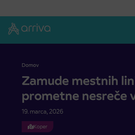
Skoči na vsebino
Domov
Zamude mestnih linij zaradi prometne nesreče v Š
Zamude mestnih lini
prometne nesreče v
19. marca, 2026
Koper