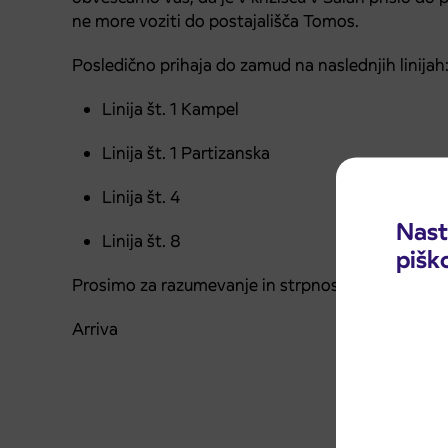
ne more voziti do postajališča Tomos.
Posledično prihaja do zamud na naslednjih linijah
Linija št. 1 Kampel
Linija št. 1 Partizanska
Linija št. 4
Nast
Linija št. 8
pišk
Prosimo za razumevanje in strpnost.
Arriva