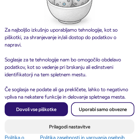
Za najboljšo izkušnjo uporabljamo tehnologije, kot so
piškotki, za shranjevanje in/ali dostop do podatkov o
napravi.
Soglasje za te tehnologije nam bo omogočilo obdelavo
podatkov, kot so vedenje pri brskanju ali edinstveni
identifikatorji na tem spletnem mestu.
Obvestilo o popolni zapori ceste
3. 8. 2026
ČEŠNJEVEK – TRATA
Kranj
Če soglasja ne podate ali ga prekličete, lahko to negativno
Preberite objavo
vpliva na nekatere funkcije in delovanje spletnega mesta.
Dovoli vse piškotke
Uporabi samo obvezne
Prilagodi nastavitve
Politika o
Politika zasebnosti in varovanja osebnih