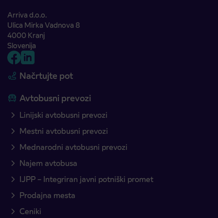
Arriva d.o.o.
Ulica Mirka Vadnova 8
4000 Kranj
Slovenija
Načrtujte pot
Avtobusni prevozi
Linijski avtobusni prevozi
Mestni avtobusni prevozi
Mednarodni avtobusni prevozi
Najem avtobusa
IJPP – Integriran javni potniški promet
Prodajna mesta
Ceniki