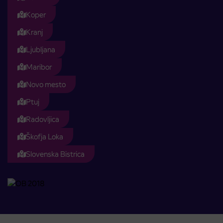
Koper
Kranj
Ljubljana
Maribor
Novo mesto
Ptuj
Radovljica
Škofja Loka
Slovenska Bistrica