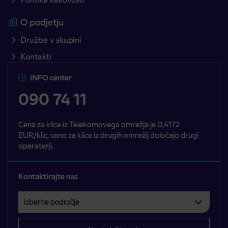
O podjetju
Družbe v skupini
Kontakti
INFO center
090 74 11
Cena za klice iz Telekomovega omrežja je 0,4172
EUR/klic, ceno za klice iz drugih omrežij določajo drugi
operaterji.
Kontaktirajte nas
Izberite področje
Področje je obvezno izbrati.