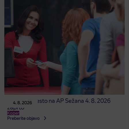
Prodajno mesto na AP Sežana 4. 8. 2026
4. 8. 2026
zaprto
Koper
Preberite objavo