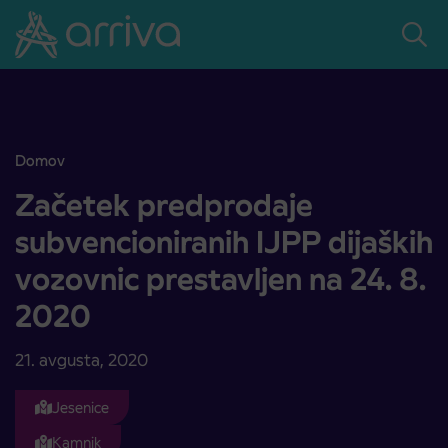
Skoči na vsebino
Domov
Začetek predprodaje subvencioniranih IJPP dijaških vozovnic prest
Začetek predprodaje
subvencioniranih IJPP dijaških
vozovnic prestavljen na 24. 8.
2020
21. avgusta, 2020
Jesenice
Kamnik