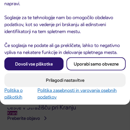
ČEŠNJEVEK – TRATA
napravi.
Kranj
Preberite objavo
Soglasje za te tehnologije nam bo omogočilo obdelavo
podatkov, kot so vedenje pri brskanju ali edinstveni
identifikatorji na tem spletnem mestu.
Če soglasja ne podate ali ga prekličete, lahko to negativno
vpliva na nekatere funkcije in delovanje spletnega mesta.
Dovoli vse piškotke
Uporabi samo obvezne
Prilagodi nastavitve
Politika o
Politika zasebnosti in varovanja osebnih
piškotkih
podatkov
Obvestilo o popolni zapori dela Škofjeloške
31. 7. 2026
ceste v Stražišču pri Kranju
Kranj
Preberite objavo