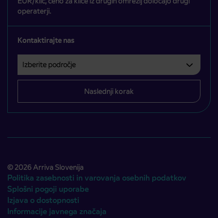
EUR/klic, ceno za klice iz drugih omrežij določajo drugi
operaterji.
Kontaktirajte nas
Izberite področje
Področje je obvezno izbrati.
Naslednji korak
© 2026 Arriva Slovenija
Politika zasebnosti in varovanja osebnih podatkov
Splošni pogoji uporabe
Izjava o dostopnosti
Informacije javnega značaja