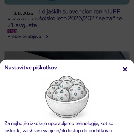
Predprodaja dijaških subvencioniranih IJPP
3. 8. 2026
vozovnic za šolsko leto 2026/2027 se začne
21. avgusta
Kranj
Preberite objavo
Nastavitve piškotkov
Za najboljšo izkušnjo uporabljamo tehnologije, kot so
Obvestilo o popolni zapori ceste
3. 8. 2026
piškotki, za shranjevanje in/ali dostop do podatkov o