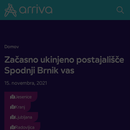
Skoči na vsebino
Domov
Začasno ukinjeno postajališče Spodnji Brnik vas
Začasno ukinjeno postajališče
Spodnji Brnik vas
15. novembra, 2021
Jesenice
Kranj
Ljubljana
Radovljica