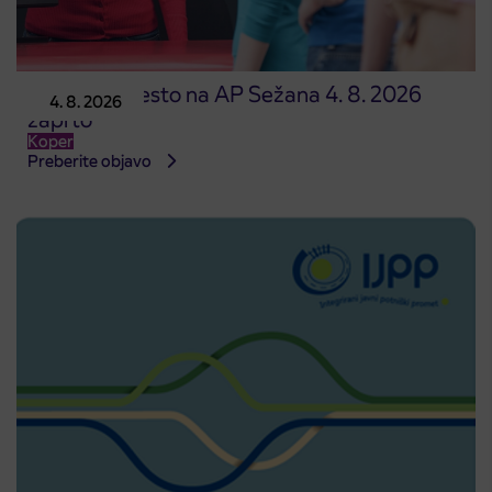
Prodajno mesto na AP Sežana 4. 8. 2026
4. 8. 2026
zaprto
Koper
Preberite objavo