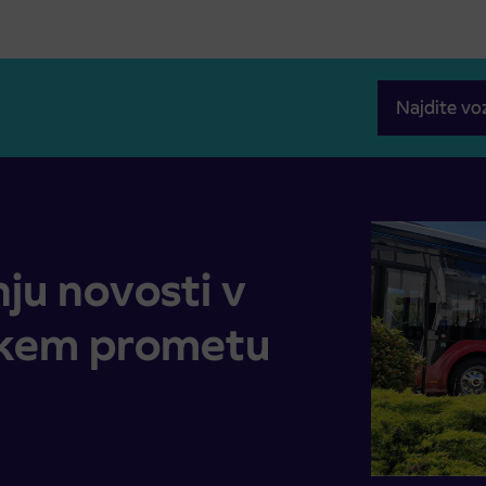
Najdite vo
tniškem prometu
ju novosti v
škem prometu