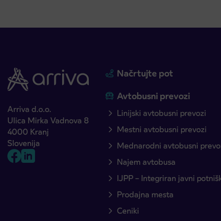
Načrtujte pot
Avtobusni prevozi
Arriva d.o.o.
Linijski avtobusni prevozi
Ulica Mirka Vadnova 8
Mestni avtobusni prevozi
4000 Kranj
Slovenija
Mednarodni avtobusni prevo
Najem avtobusa
IJPP – Integriran javni potni
Prodajna mesta
Ceniki