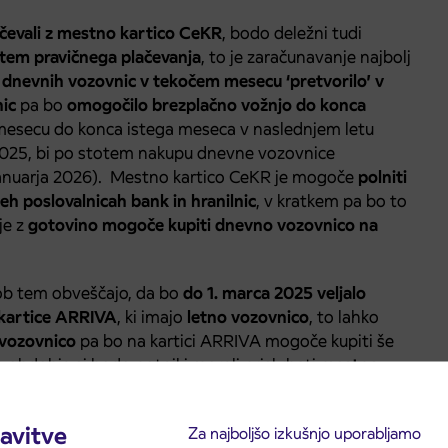
čevali z mestno kartico CeKR
, bodo deležni tudi
stem pravičnega plačevanja
, to je zaračunavanje najbolj
 dnevnih vozovnic v tekočem mesecu ‘pretvorilo’ v
ic
pa bo
omogočilo brezplačno vožnjo do konca
 v mesecu do konca istega meseca v naslednjem letu
ja 2025, bi po stotem nakupu dnevne vozovnice
. januarja 2026). Mestno kartico CeKR je mogoče
polniti
h poslovalnicah bank in hranilnic
, v kratkem pa bo to
je z
gotovino mogoče kupiti dnevno vozovnico na
ob tem obveščajo, da bo
do 1. marca 2025 veljalo
 kartice ARRIVA
, ki imajo
letno vozovnico
, to lahko
vozovnico
pa bo na kartici ARRIVA mogoče kupiti še
 obdobja si bodo potniki morali priskrbeti
mestno
a kartici ARRIVA bodo lahko dobili povrnjeno na
avitve
Za najboljšo izkušnjo uporabljamo