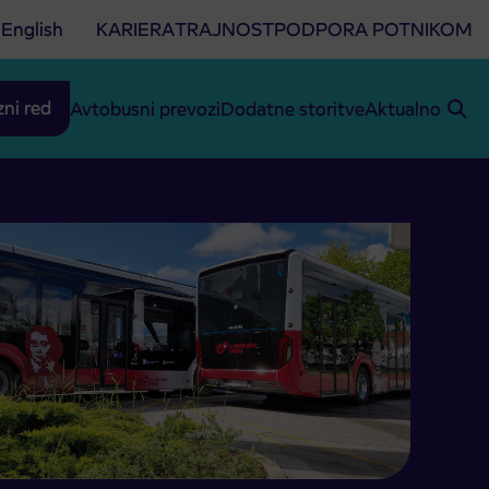
English
KARIERA
TRAJNOST
PODPORA POTNIKOM
zni red
Avtobusni prevozi
Dodatne storitve
Aktualno