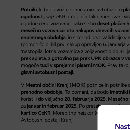
Potniki
, ki bodo vožnje z mestnim avtobusom
pla
ugodnosti,
saj CeKR omogoča tako imenovani
si
ugodne cene vozovnic. Tako se bo
deset plačanih
mesečno vozovnico
,
sto nakupov dnevnih vozovn
enoletnega obdobja
, in sicer od prve validacije
(primer: če bi bil prvi nakup opravljen 6. januar
‘nastopila’ letna vozovnica z veljavnostjo do 31
prek spleta
,
z gotovino pa prek UPN obrazca v vse
mogoče
tudi v sprejemni pisarni MOK
. Prav tako 
glavni avtobusni postaji
.
V
Mestni občini Kranj (MOK)
potnice in potnike 
prehodno obdobje.
To pomeni, da bodo
imetniki
koristili
do vključno 28. februarja 2025
.
Mesečno 
za
januar in februar 2025
. Po preteku prehodnega
kartico CeKR
. Morebitno neizkoriščeno kupnino n
Avtobusni postaji Kranj.
Nast