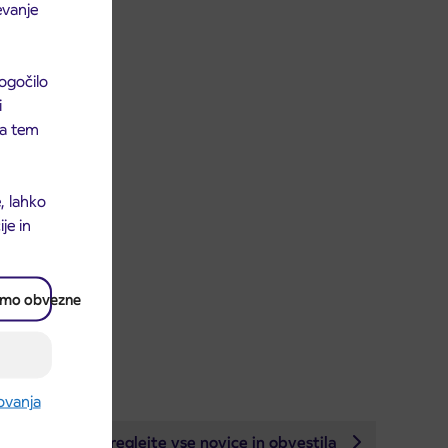
evanje
ogočilo
i
 na tem
, lahko
je in
amo obvezne
rovanja
Preglejte vse novice in obvestila