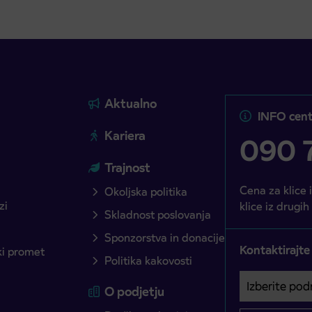
Aktualno
INFO cent
Kariera
090 7
Trajnost
Cena za klice 
Okoljska politika
zi
klice iz drugih
Skladnost poslovanja
Sponzorstva in donacije
Kontaktirajte
ški promet
Politika kakovosti
Izberite podro
Področje je o
O podjetju