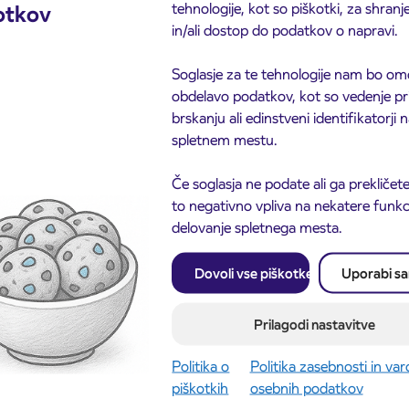
povezujejo Kranj s Podrečo, Podblico, Žabnico in
tehnologije, kot so piškotki, za shranj
otkov
o 1. marca 2025
, še vedno
in/ali dostop do podatkov o napravi.
veljala kartica ARRIVA
, ki
sti kot kartica CeKR
. Vožnjo bo na teh linijah v
no. Potnik bo v tem primeru ob vstopu na avtobus
Soglasje za te tehnologije nam bo om
oznik izdal evidenčni listek. Cena dnevne vozovnice
obdelavo podatkov, kot so vedenje pr
em
poudarjajo
, da bodo imetniki mesečnih vozovnic na
brskanju ali edinstveni identifikatorji
di mestni potniški promet.
spletnem mestu.
tobusom preko celega leta brezplačna, za tiste
od
Če soglasja ne podate ali ga prekličete
a 50-odstotni popust, kar pomeni, da je dnevna
to negativno vpliva na nekatere funkci
 evrov.
delovanje spletnega mesta.
Dovoli vse piškotke
Uporabi s
Prilagodi nastavitve
Politika o
Politika zasebnosti in va
piškotkih
osebnih podatkov