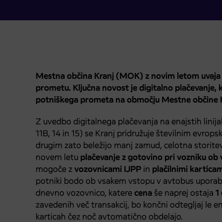
Mestna občina Kranj (MOK) z novim letom uva
prometu. Ključna novost je digitalno plačevanje
potniškega prometa na območju Mestne občine K
Z uvedbo digitalnega plačevanja na enajstih linijah 
11B, 14 in 15) se Kranj pridružuje številnim evro
drugim zato beležijo manj zamud, celotna storitev
novem letu
plačevanje z gotovino pri vozniku ob
mogoče z
vozovnicami IJPP
in
plačilnimi kartic
potniki bodo ob vsakem vstopu v avtobus uporabili
dnevno vozovnico, katere
cena
še naprej ostaja
1
zavedenih več transakcij, bo končni odtegljaj le e
karticah čez noč avtomatično obdelajo.