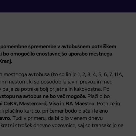
ja pomembne spremembe v avtobusnem potniškem
, ki bo omogočilo enostavnejšo uporabo mestnega
ranj.
mestnega avtobusa (to so linije 1, 2, 3, 4, 5, 6, 7, 11A,
pskim mestom, ki so posodobila javni prevoz in med
 pa je za potnike bolj prijetna in kakovostna. Po
 vstopu na avtobus ne bo več mogoče.
Plačilo bo
ami CeKR, Mastercard, Visa
in
BA Maestro
. Potnice in
 plačilno kartico, pri čemer bodo plačali le eno
 evro
. Tudi v primeru, da bi bilo v enem dnevu
nkratni strošek dnevne vozovnice, saj se transakcije na