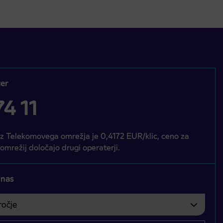
er
4 11
iz Telekomovega omrežja je 0,4172 EUR/klic, ceno za
 omrežij določajo drugi operaterji.
 nas
čje
bvezno izbrati.