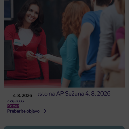
Prodajno mesto na AP Sežana 4. 8. 2026
4. 8. 2026
zaprto
Koper
Preberite objavo