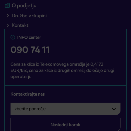
O podjetju
Družbe v skupini
Kontakti
INFO center
090 74 11
Cena za klice iz Telekomovega omrežja je 0,4172
EUR/klic, ceno za klice iz drugih omrežij določajo drugi
operaterji.
Kontaktirajte nas
Izberite področje
Področje je obvezno izbrati.
Naslednji korak