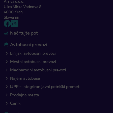
Arriva d.o.o.
Ulica Mirka Vadnova 8
4000 Kranj
Slovenija
Načrtujte pot
Avtobusni prevozi
Linijski avtobusni prevozi
Mestni avtobusni prevozi
Mednarodni avtobusni prevozi
Najem avtobusa
IJPP – Integriran javni potniški promet
Prodajna mesta
Ceniki