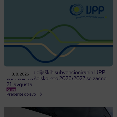
Predprodaja dijaških subvencioniranih IJPP
3. 8. 2026
vozovnic za šolsko leto 2026/2027 se začne
21. avgusta
Kranj
Preberite objavo