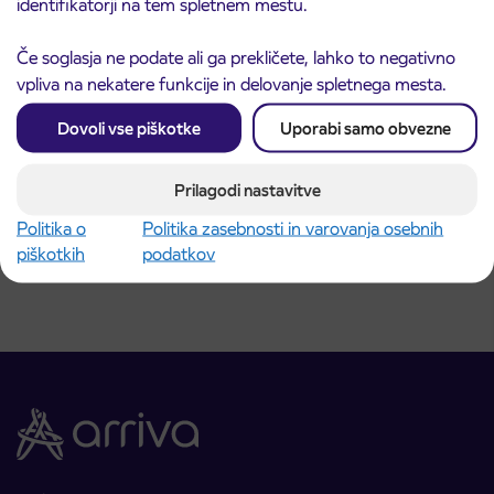
identifikatorji na tem spletnem mestu.
Če soglasja ne podate ali ga prekličete, lahko to negativno
vpliva na nekatere funkcije in delovanje spletnega mesta.
Dovoli vse piškotke
Uporabi samo obvezne
Obvestilo o popolni zapori dela Škofjeloške
31. 7. 2026
ceste v Stražišču pri Kranju
Prilagodi nastavitve
Kranj
Preberite objavo
Politika o
Politika zasebnosti in varovanja osebnih
piškotkih
podatkov