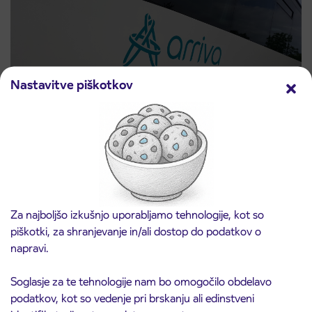
Nastavitve piškotkov
Obvestilo o popolni zapori ceste
3. 8. 2026
ČEŠNJEVEK – TRATA
Kranj
Preberite objavo
Za najboljšo izkušnjo uporabljamo tehnologije, kot so
piškotki, za shranjevanje in/ali dostop do podatkov o
napravi.
Soglasje za te tehnologije nam bo omogočilo obdelavo
podatkov, kot so vedenje pri brskanju ali edinstveni