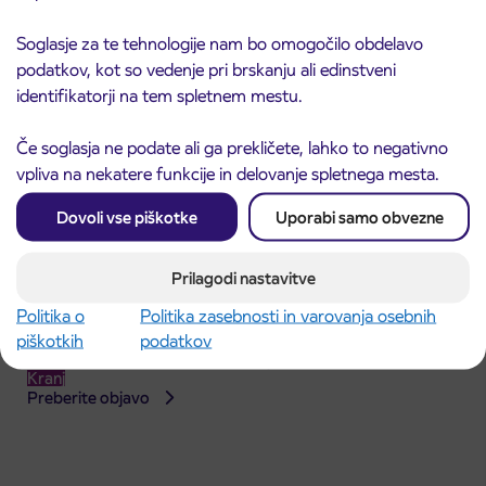
Soglasje za te tehnologije nam bo omogočilo obdelavo
podatkov, kot so vedenje pri brskanju ali edinstveni
identifikatorji na tem spletnem mestu.
Če soglasja ne podate ali ga prekličete, lahko to negativno
vpliva na nekatere funkcije in delovanje spletnega mesta.
Dovoli vse piškotke
Uporabi samo obvezne
Prilagodi nastavitve
Politika o
Politika zasebnosti in varovanja osebnih
Obvestilo o popolni zapori dela Škofjeloške
piškotkih
podatkov
31. 7. 2026
ceste v Stražišču pri Kranju
Kranj
Preberite objavo