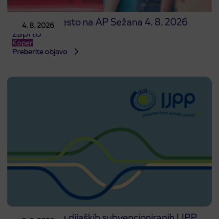
Prodajno mesto na AP Sežana 4. 8. 2026
4. 8. 2026
zaprto
Koper
Preberite objavo
Predprodaja dijaških subvencioniranih IJPP