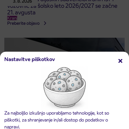
3. 8. 2026
vozovnic za šolsko leto 2026/2027 se začne
21. avgusta
Kranj
Preberite objavo
Nastavitve piškotkov
Obvestilo o popolni zapori ceste
Za najboljšo izkušnjo uporabljamo tehnologije, kot so
3. 8. 2026
ČEŠNJEVEK – TRATA
piškotki, za shranjevanje in/ali dostop do podatkov o
Kranj
napravi.
Preberite objavo