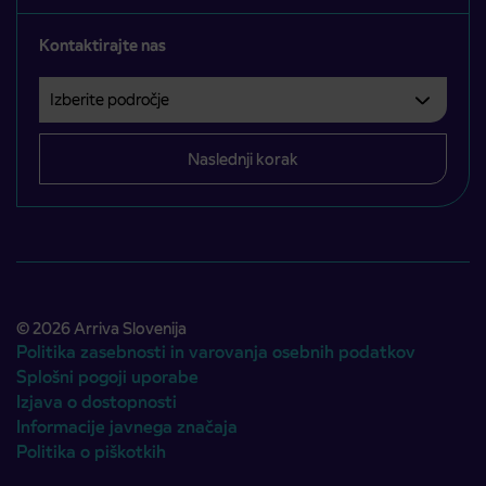
Kontaktirajte nas
Izberite področje
Področje je obvezno izbrati.
Naslednji korak
© 2026 Arriva Slovenija
Politika zasebnosti in varovanja osebnih podatkov
Splošni pogoji uporabe
Izjava o dostopnosti
Informacije javnega značaja
Politika o piškotkih