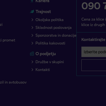
Kariera
090 7
Trajnost
Cena za klice 
Okoljska politika
zi
klice iz drugih
Skladnost poslovanja
Sponzorstva in donacije
Kontaktirajte
ški promet
Politika kakovosti
Izberite podro
Področje je o
O podjetju
Družbe v skupini
Kontakti
il in avtobusov