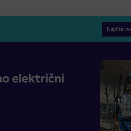
Najdite vo
e
o električni