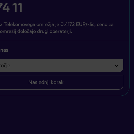
4 11
iz Telekomovega omrežja je 0,4172 EUR/klic, ceno za
 omrežij določajo drugi operaterji.
 nas
čje
bvezno izbrati.
Naslednji korak