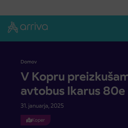
Skoči na vsebino
Domov
V Kopru preizkušamo električni avtobus Ikarus 80
V Kopru preizkušam
avtobus Ikarus 80e
31. januarja, 2025
Koper