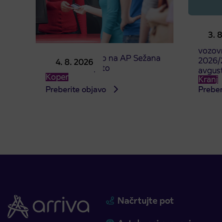
Predpr
3. 
subven
vozovn
Prodajno mesto na AP Sežana
2026/2
4. 8. 2026
4. 8. 2026 zaprto
avgus
Koper
Kranj
Preberite objavo
Preber
Načrtujte pot