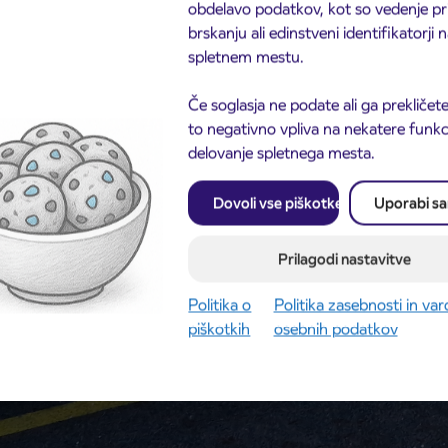
obdelavo podatkov, kot so vedenje pr
brskanju ali edinstveni identifikatorji
spletnem mestu.
Če soglasja ne podate ali ga prekličete
to negativno vpliva na nekatere funkci
delovanje spletnega mesta.
Dovoli vse piškotke
Uporabi s
Prilagodi nastavitve
Politika o
Politika zasebnosti in va
piškotkih
osebnih podatkov