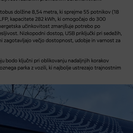
vtobus dolžine 8,54 metra, ki sprejme 55 potnikov (18
mi LFP, kapacitete 282 kWh, ki omogočajo do 300
nergetska učinkovitost zmanjšuje potrebo po
jivost. Nizkopodni dostop, USB priključki pri sedežih,
mi zagotavljajo večjo dostopnost, udobje in varnost za
 bodo ključni pri oblikovanju nadaljnjih korakov
oznega parka z vozili, ki najbolje ustrezajo trajnostnim