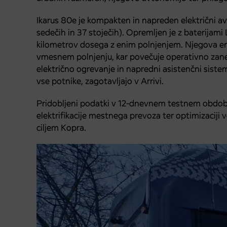
Ikarus 80e je kompakten in napreden električni a
sedečih in 37 stoječih). Opremljen je z baterija
kilometrov dosega z enim polnjenjem. Njegova e
vmesnem polnjenju, kar povečuje operativno zanesl
električno ogrevanje in napredni asistenčni siste
vse potnike, zagotavljajo v Arrivi.
Pridobljeni podatki v 12-dnevnem testnem obdobju
elektrifikacije mestnega prevoza ter optimizaciji v
ciljem Kopra.