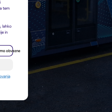
i
 na tem
, lahko
je in
amo obvezne
rovanja