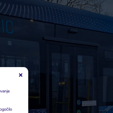
evanje
ogočilo