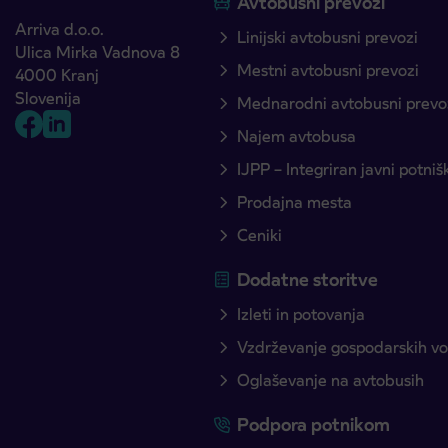
Avtobusni prevozi
Arriva d.o.o.
Linijski avtobusni prevozi
Ulica Mirka Vadnova 8
Mestni avtobusni prevozi
4000 Kranj
Slovenija
Mednarodni avtobusni prevo
Najem avtobusa
IJPP – Integriran javni potni
Prodajna mesta
Ceniki
Dodatne storitve
Izleti in potovanja
Vzdrževanje gospodarskih voz
Oglaševanje na avtobusih
Podpora potnikom