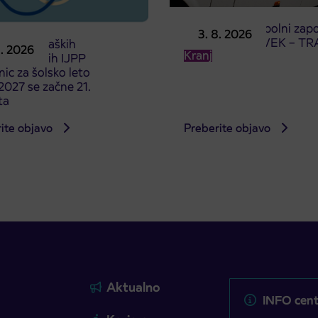
Obvestilo o popolni zapo
3. 8. 2026
ceste ČEŠNJEVEK – TR
odaja dijaških
8. 2026
Kranj
cioniranih IJPP
ic za šolsko leto
027 se začne 21.
ta
ite objavo
Preberite objavo
Aktualno
INFO cent