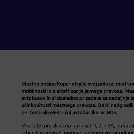
Mestna občina Koper utrjuje svoj položaj med vod
mobilnosti in elektrifikacije javnega prevoza. Mes
avtobusov in si dosledno prizadeva za nadaljnje z
učinkovitosti mestnega prevoza. Da bi nadgradili 
dni testirala električni avtobus Ikarus 80e.
Vozilo bo preizkušeno na linijah 1, 2 in 2A, na kat
urbanih razmerah, njegovo avtonomijo ter prilag