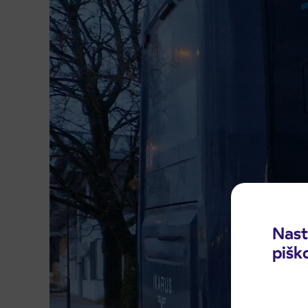
Nast
pišk