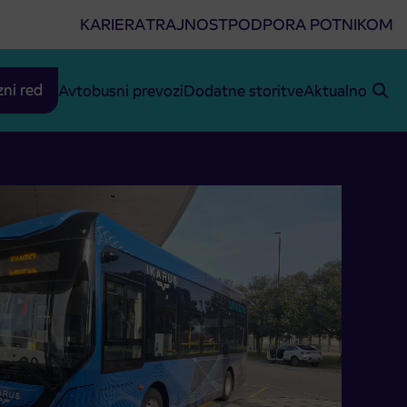
KARIERA
TRAJNOST
PODPORA POTNIKOM
zni red
Avtobusni prevozi
Dodatne storitve
Aktualno