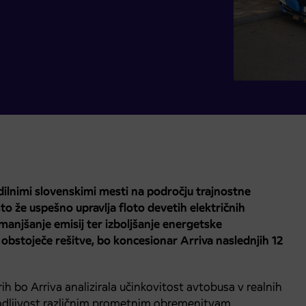
ilnimi slovenskimi mesti na področju trajnostne
to že uspešno upravlja floto devetih električnih
manjšanje emisij ter izboljšanje energetske
obstoječe rešitve, bo koncesionar Arriva naslednjih 12
erih bo Arriva analizirala učinkovitost avtobusa v realnih
odljivost različnim prometnim obremenitvam.