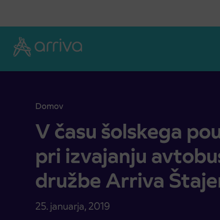
Skoči na vsebino
Domov
V času šolskega pouka spremembe pri izvajanju a
V času šolskega p
pri izvajanju avtob
družbe Arriva Štaje
25. januarja, 2019