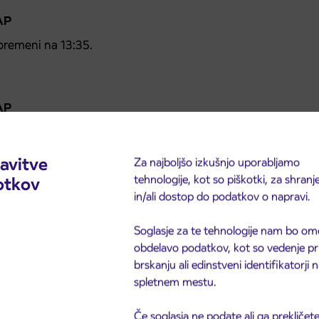
 AP
premeni na 13:35.
 AP
premeni na 13:35.
avitve
Za najboljšo izkušnjo uporabljamo
plek in povratek iz Spodnjega Dupleka za Ptuj ob 11:25.
tehnologije, kot so piškotki, za shranj
otkov
in/ali dostop do podatkov o napravi.
u – Maribor AP
Soglasje za te tehnologije nam bo om
obdelavo podatkov, kot so vedenje pr
:15, 7:50 in 8:20 ter v povratni smeri iz Maribora za
brskanju ali edinstveni identifikatorji
spletnem mestu.
Če soglasja ne podate ali ga prekličete