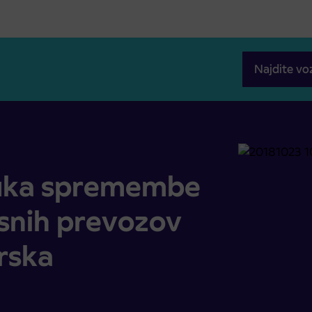
Najdite vo
vtobusnih prevozov družbe Arriva Štajerska
ouka spremembe
usnih prevozov
rska