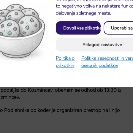
to negativno vpliva na nekatere funkci
delovanje spletnega mesta.
remeni na 12:05.
Dovoli vse piškotke
Uporabi s
Prilagodi nastavitve
Politika o
Politika zasebnosti in va
spremeni na 9:00.
piškotkih
osebnih podatkov
remeni na 16:30.
e podaljša do Kozmincev, obenem se odhod ob 13:30 iz
ozmincev.
o Podlehnika od koder je organiziran prestop na linijo