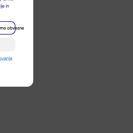
je in
amo obvezne
rovanja