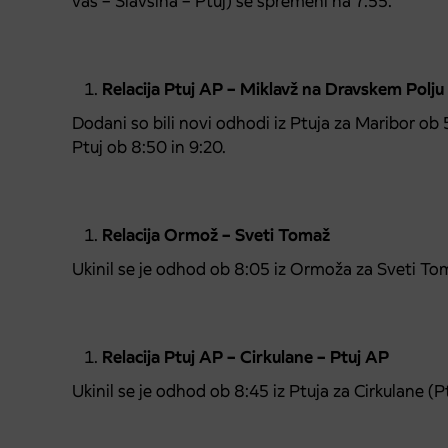
vas – Slavšina – Ptuj) se spremeni na 7:55.
Relacija Ptuj AP – Miklavž na Dravskem Polj
Dodani so bili novi odhodi iz Ptuja za Maribor ob 5
Ptuj ob 8:50 in 9:20.
Relacija Ormož – Sveti Tomaž
Ukinil se je odhod ob 8:05 iz Ormoža za Sveti To
Relacija Ptuj AP – Cirkulane – Ptuj AP
Ukinil se je odhod ob 8:45 iz Ptuja za Cirkulane (Pt