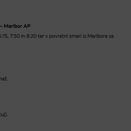
u – Maribor AP
:15, 7:50 in 8:20 ter v povratni smeri iz Maribora za
maž.
uj).