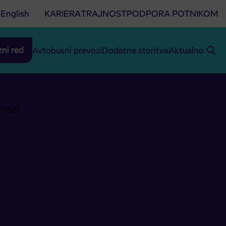
English
KARIERA
TRAJNOST
PODPORA POTNIKOM
zni red
Avtobusni prevozi
Dodatne storitve
Aktualno