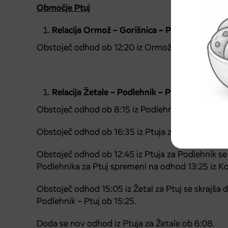
Območje Ptuj
Relacija Ormož – Gorišnica – Ptuj AP
Obstoječ odhod ob 12:20 iz Ormoža za Ptuj se sp
Relacija Žetale – Podlehnik – Ptuj AP
Obstoječ odhod ob 8:15 iz Podlehnika za Ptuj se 
Obstoječ odhod ob 16:35 iz Ptuja za Žetale se sp
Obstoječ odhod ob 12:45 iz Ptuja za Podlehnik s
Podlehnika za Ptuj spremeni na odhod 13:25 iz K
Obstoječ odhod 15:05 iz Žetal za Ptuj se skrajša d
Podlehnik – Ptuj ob 15:25.
Doda se nov odhod iz Ptuja za Žetale ob 6:08.