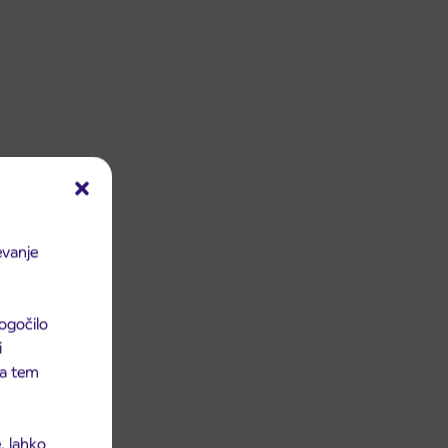
evanje
ogočilo
i
 na tem
, lahko